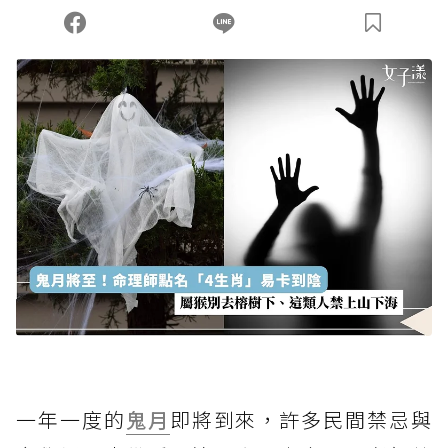
您當前剩餘 U 利點數：
0
點；前往
購買點數
一年一度的
鬼月
即將到來，許多民間禁忌與