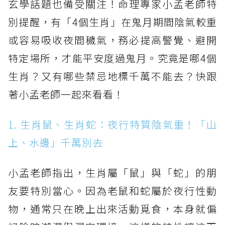
玄學話題也備受關注！命理專家小孟老師特
別提醒，有「4個生肖」在鬼月期間陰氣較重
或容易吸收夜間穢氣，務必提高警覺、避開
特定場所，才能平安度過鬼月。究竟是哪4個
生肖？又有哪些禁忌地標千萬不能去？快跟
著小孟老師一起來看看！
1. 生肖鼠、生肖蛇：夜行特質陰氣重！「山
上、水邊」千萬別去
小孟老師指出，生肖屬「鼠」與「蛇」的朋
友要特別當心。因為老鼠和蛇屬於夜行性動
物，通常只在晚上出來活動覓食，本身就偏