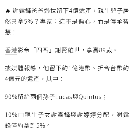
🔥 謝霆鋒爸爸過世留下4億遺產，親生兒子居
然只拿5%？專家：這不是偏心，而是傳承智
慧！
香港
影帝「四哥」謝賢離世，享壽89歲。
據媒體報導，他留下約1億港幣、折合台幣約
4億元的遺產，其中：
90%留給兩個孫子Lucas與Quintus；
10%由親生子女謝霆鋒與謝婷婷分配，謝霆
鋒僅約拿到5%。