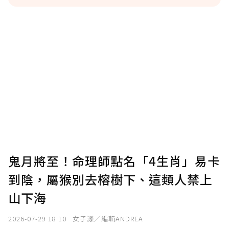
贊助說明
為了鼓勵作者持續創作更好的內容，會員可以
使用「贊助」功能實質回饋給喜愛的作者。可
將您認為適合的點數贈送給作者，一旦使用贊
助點數即不得撤銷，單筆贊助最低點數為30
點，最高點數沒有上限。
U 利點數 1 點 = NTD 1 元。
鬼月將至！命理師點名「4生肖」易卡
到陰，屬猴別去榕樹下、這類人禁上
確認送出
山下海
我已詳閱贊助說明，且同意站方的使用條款。
2026-07-29 18:10
女子漾／編輯ANDREA