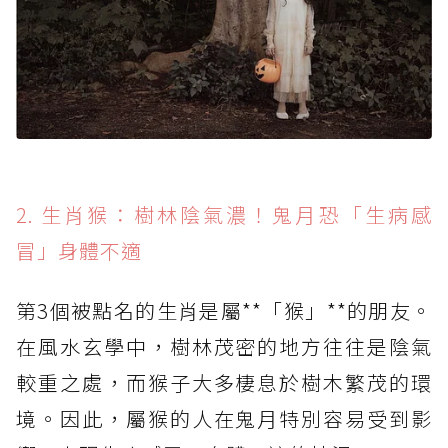
2. 生肖猴：樹林陰氣濃！鬼月恐「生病感
冒」身體不適
第3個被點名的生肖是屬**「猴」**的朋友。
在風水玄學中，樹林茂密的地方往往是陰氣
較重之處，而猴子大多棲息於樹木繁茂的環
境。因此，屬猴的人在鬼月特別容易受到影