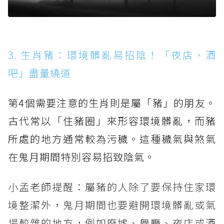
3. 生肖豬：環境髒亂易招陰！「夜店、酒
吧」盡量繞道
第4個需要注意的生肖則是屬「豬」的朋友。
古代常以「住豬圈」來形容環境髒亂，而豬
所處的地方通常較為污穢。這種穢氣與煞氣
在鬼月期間特別容易招致陰氣。
小孟老師提醒：屬豬的人除了要保持住家環
境整潔外，鬼月期間也要避開環境髒亂或氣
場較雜的地方，例如廢墟、舞廳、夜店或酒