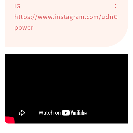
IG：
https://www.instagram.com/udnG
power