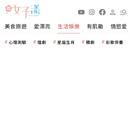
美食旅遊
愛漂亮
生活娛樂
有肌勵
情慾愛
心理測驗
陸劇
星座生肖
韓劇
彩妝保養