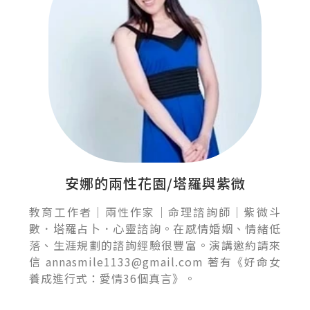
安娜的兩性花園/塔羅與紫微
教育工作者｜兩性作家｜命理諮詢師｜紫微斗
數．塔羅占卜．心靈諮詢。在感情婚姻、情緒低
落、生涯規劃的諮詢經驗很豐富。演講邀約請來
信 annasmile1133@gmail.com 著有《好命女
養成進行式：愛情36個真言》。