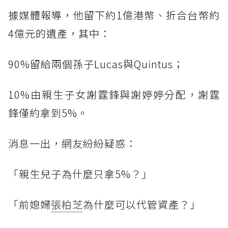
據媒體報導，他留下約1億港幣、折合台幣約
4億元的遺產，其中：
90%留給兩個孫子Lucas與Quintus；
10%由親生子女謝霆鋒與謝婷婷分配，謝霆
鋒僅約拿到5%。
消息一出，網友紛紛疑惑：
「親生兒子為什麼只拿5%？」
「前媳婦
張柏芝
為什麼可以代管資產？」