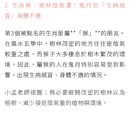
2. 生肖猴：樹林陰氣濃！鬼月恐「生病感
冒」身體不適
第3個被點名的生肖是屬**「猴」**的朋友。
在風水玄學中，樹林茂密的地方往往是陰氣
較重之處，而猴子大多棲息於樹木繁茂的環
境。因此，屬猴的人在鬼月特別容易受到影
響，出現生病感冒、身體不適的情況。
小孟老師提醒：務必要避開茂密的樹林以及
榕樹，減少接近陰氣重的植物與環境。