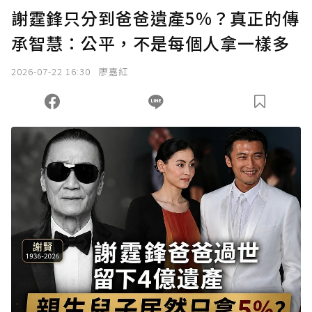
謝霆鋒只分到爸爸遺產5%？真正的傳
承智慧：公平，不是每個人拿一樣多
2026-07-22 16:30
廖嘉紅