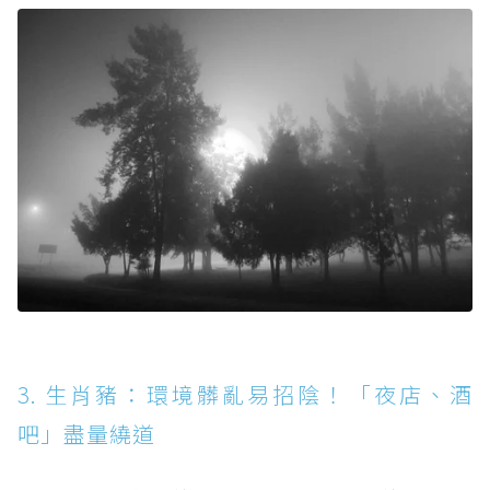
3. 生肖豬：環境髒亂易招陰！「夜店、酒
吧」盡量繞道