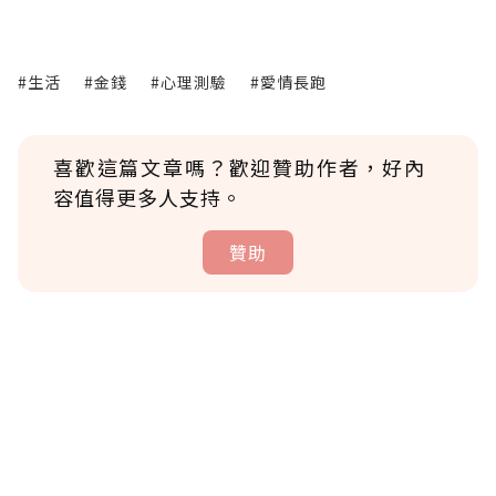
#生活
#金錢
#心理測驗
#愛情長跑
喜歡這篇文章嗎？歡迎贊助作者，好內
容值得更多人支持。
贊助
贊助說明
為了鼓勵作者持續創作更好的內容，會員可以
使用「贊助」功能實質回饋給喜愛的作者。可