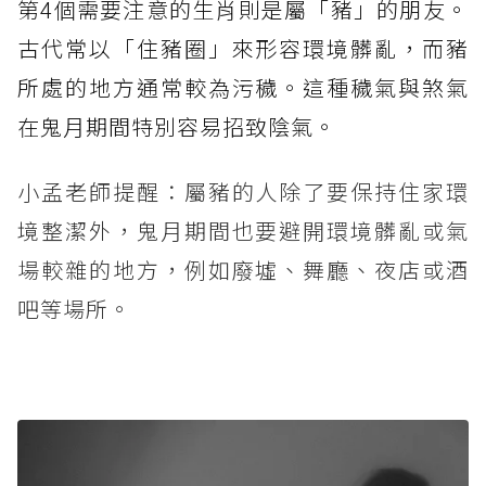
第4個需要注意的生肖則是屬「豬」的朋友。
古代常以「住豬圈」來形容環境髒亂，而豬
所處的地方通常較為污穢。這種穢氣與煞氣
在鬼月期間特別容易招致陰氣。
小孟老師提醒：屬豬的人除了要保持住家環
境整潔外，鬼月期間也要避開環境髒亂或氣
場較雜的地方，例如廢墟、舞廳、夜店或酒
吧等場所。