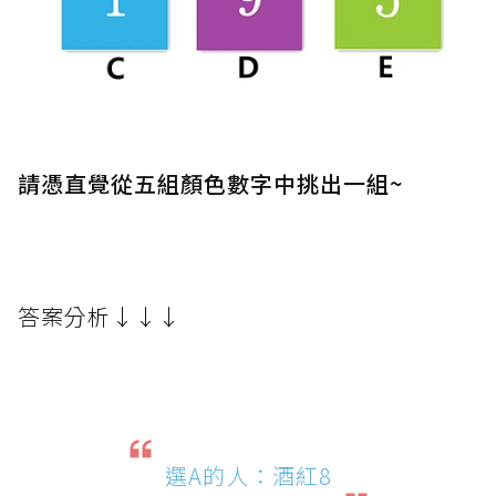
請憑直覺從五組顏色數字中挑出一組~
答案分析↓↓↓
選A的人：酒紅8