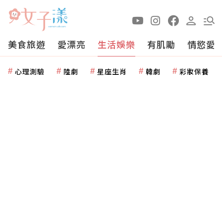
美食旅遊
愛漂亮
生活娛樂
有肌勵
情慾愛
心理測驗
陸劇
星座生肖
韓劇
彩妝保養