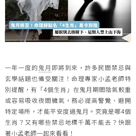
一年一度的
鬼月
即將到來，許多民間禁忌與
玄學話題也備受關注！命理專家小孟老師特
別提醒，有「4個生肖」在鬼月期間陰氣較重
或容易吸收夜間穢氣，務必提高警覺、避開
特定場所，才能平安度過鬼月。究竟是哪4個
生肖？又有哪些禁忌地標千萬不能去？快跟
著小孟老師一起來看看！