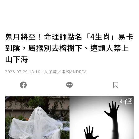
將您認為適合的點數贈送給作者，一旦使用贊
助點數即不得撤銷，單筆贊助最低點數為30
點，最高點數沒有上限。
U 利點數 1 點 = NTD 1 元。
鬼月將至！命理師點名「4生肖」易卡
到陰，屬猴別去榕樹下、這類人禁上
確認送出
山下海
我已詳閱贊助說明，且同意站方的使用條款。
2026-07-29 18:10
女子漾／編輯ANDREA
您當前剩餘 U 利點數：
0
點；前往
購買點數