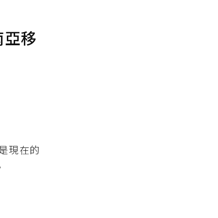
南亞移
是現在的
。