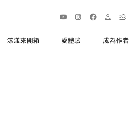
漾漾來開箱
愛體驗
成為作者