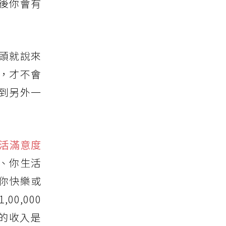
後你會有
頭就說來
，才不會
到另外一
活滿意度
、你生活
你快樂或
0,000
月的收入是