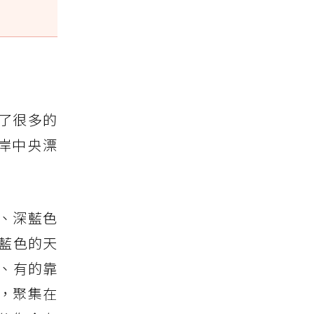
了很多的
岸中央漂
、深藍色
藍色的天
、有的靠
，聚集在