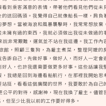
興看到乘客滿意的表情，帶著他們看見他們從未
全的送回碼頭。我覺得自己就像船長一樣，肩負
的夢想。當被海浪和風暴襲擊時，我常常想放棄
從未擁有過的東西，我就必須做出我從未做過的
我來說非常艱難，運氣並不站在我這邊。我工作內
旅館，照顧三隻狗，為雇主煮菜，整理阿嬤的
我告訴自己，先做好事，做好人，而好人一定會
到好人，也許我還需要做更多好事。這些話讓我
假，我總是回到海邊看船航行，在那裡我開始思
要站挺，看看這個廣闊的世界，我要敢於為自己
得更公平的對待，感謝神，現在我換了雇主。儘管
高，但至少比我以前的工作要好得多。