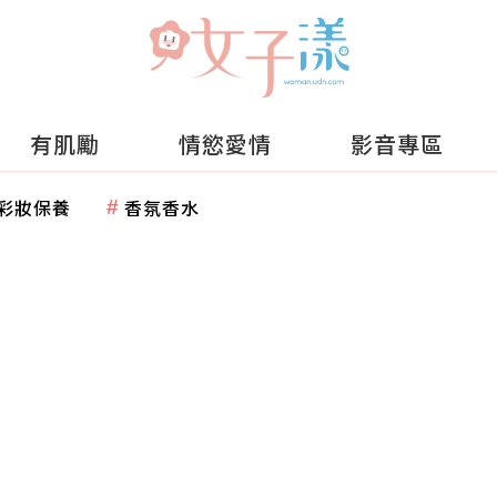
有肌勵
情慾愛情
影音專區
彩妝保養
香氛香水