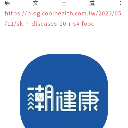
原文出處：
https://blog.coolhealth.com.tw/2023/05
/11/skin-diseases-10-risk-food