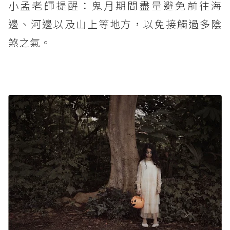
小孟老師提醒：鬼月期間盡量避免前往海
邊、河邊以及山上等地方，以免接觸過多陰
煞之氣。