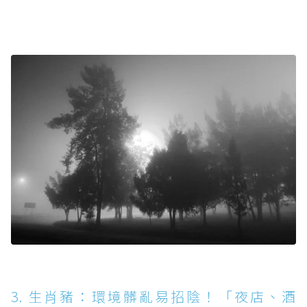
3. 生肖豬：環境髒亂易招陰！「夜店、酒