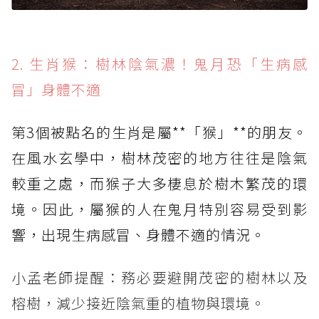
2. 生肖猴：樹林陰氣濃！鬼月恐「生病感
冒」身體不適
第3個被點名的生肖是屬**「猴」**的朋友。
在風水玄學中，樹林茂密的地方往往是陰氣
較重之處，而猴子大多棲息於樹木繁茂的環
境。因此，屬猴的人在鬼月特別容易受到影
響，出現生病感冒、身體不適的情況。
小孟老師提醒：務必要避開茂密的樹林以及
榕樹，減少接近陰氣重的植物與環境。