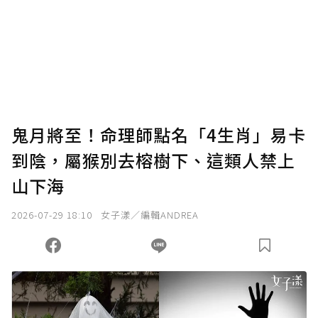
鬼月將至！命理師點名「4生肖」易卡
到陰，屬猴別去榕樹下、這類人禁上
山下海
2026-07-29 18:10
女子漾／編輯ANDREA