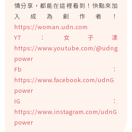
情分享，都能在這裡看到！快點來加
入成為創作者！
https://woman.udn.com
YT：女子漾
https://www.youtube.com/@udng
power
Fb：
https://www.facebook.com/udnG
power
IG：
https://www.instagram.com/udnG
power