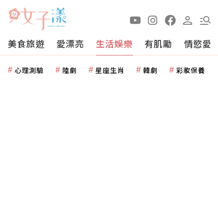
美食旅遊
愛漂亮
生活娛樂
有肌勵
情慾愛
心理測驗
陸劇
星座生肖
韓劇
彩妝保養