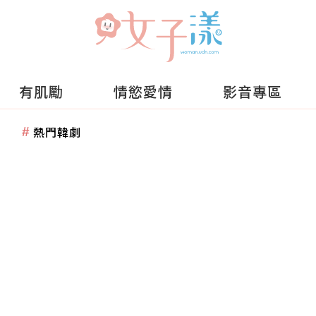
有肌勵
情慾愛情
影音專區
熱門韓劇