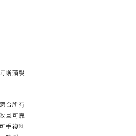
呵護頭髮
分適合所有
效且可靠
「可重複利