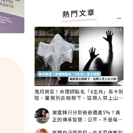
熱門文章
鬼月將至！命理師點名「4生肖」易卡到
陰，屬猴別去榕樹下、這類人禁上山下
海
謝霆鋒只分到爸爸遺產5%？真
正的傳承智慧：公平，不是每個
人拿一樣多
寧願自己受委屈，也不忍傷害別