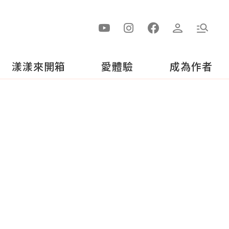
漾漾來開箱
愛體驗
成為作者