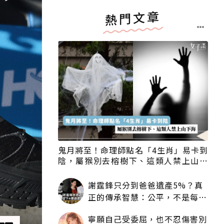
熱門文章
鬼月將至！命理師點名「4生肖」易卡到
陰，屬猴別去榕樹下、這類人禁上山下
海
謝霆鋒只分到爸爸遺產5%？真
正的傳承智慧：公平，不是每個
人拿一樣多
寧願自己受委屈，也不忍傷害別