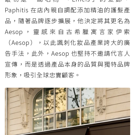
4. Aesop 不是為了迎合大眾，而是為了忠於自
Paphitis 在店內親自調配添加精油的護髮產
我！
品，隨著品牌逐步擴展，他決定將其更名為
5. Aesop 推出全新香水「詠香水」
Aesop，靈感來自古希臘寓言家伊索
（Aesop），以此諷刺化妝品產業誇大的廣
告手法，此外，Aesop 也堅持不邀請代言人
宣傳，而是透過產品本身的品質與獨特品牌
形象，吸引全球忠實顧客。