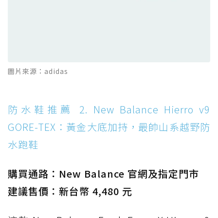
防水鞋推薦 12. Vans Crosspath XC GORE-
TEX：搭載 Vibram 大底與 GORE-TEX，顛覆
滑板印象的防水鞋
防水鞋推薦 13. Dr. Martens 1460 Rain
圖片來源：adidas
Boot：馬汀首款雨靴登場，經典八孔加上全防
水 PVC
防水鞋推薦 14. SKECHERS BADGER
防水鞋推薦 2. New Balance Hierro v9
WATERPROOF：一踩即穿懶人神器！搭載固特
GORE-TEX：黃金大底加持，最帥山系越野防
異大底與全防水厚底健走鞋
水跑鞋
防水鞋推薦 15. Brooks Cascadia 19 GTX：注
入氮氣中底與 GORE-TEX 的全地形碳中和神鞋
購買通路：New Balance 官網及指定門市
建議售價：新台幣 4,480 元