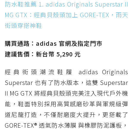
防水鞋推薦 1. adidas Originals Superstar II
MG GTX：經典貝殼頭加上 GORE-TEX，雨天街
MG GTX：經典貝殼頭加上 GORE-TEX，雨天
頭穿搭神鞋
街頭穿搭神鞋
防水鞋推薦 2. New Balance Hierro v9 GORE-
TEX：黃金大底加持，最帥山系越野防水跑鞋
購買通路：adidas 官網及指定門市
防水鞋推薦 3. Nike Dunk Low GORE-TEX：
經典 Dunk 輪廓加上防水科技，雨天穿搭帥度不
建議售價：新台幣 5,290 元
打折
經典街頭潮流鞋履 adidas Originals
防水鞋推薦 4. ASICS TRABUCO 14 GTX：搭
載 GORE-TEX 隱形貼合科技，全方位防水神鞋
Superstar 也有了防水版本，這雙 Superstar
防水鞋推薦 5. Salomon XT-6 GORE-TEX：潮
II MG GTX 將經典貝殼頭完美注入現代戶外機
人必備山系鞋王！防滑、防水與街頭顏值一次攻
能，鞋面特別採用高質感磨砂革與軍規級彈
頂
道尼龍打造，不僅耐磨度大提升，更搭載了
防水鞋推薦 6. HOKA Stinson Evo GTX：越野
復刻厚底，GORE-TEX 防水與增高神器一次滿
GORE-TEX® 透氣防水薄膜 與橡膠防泥護板，
足