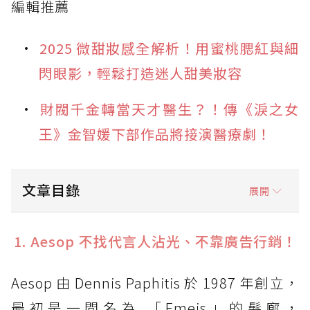
編輯推薦
2025 微甜妝感全解析！用蜜桃腮紅與細
閃眼影，輕鬆打造迷人甜美妝容
財閥千金轉當天才醫生？！傳《淚之女
王》金智媛下部作品將接演醫療劇！
文章目錄
展開
1. Aesop 不找代言人沾光、不靠廣告行銷！
1. Aesop 不找代言人沾光、不靠廣告行銷！
2. Aesop 品牌價值不菲
Aesop 由 Dennis Paphitis 於 1987 年創立，
3. Aesop 獨特的企業文化
最初是一間名為 「Emeis」的髮廊，