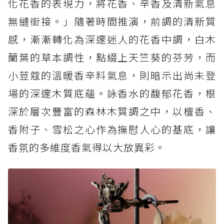
化花香的表現力，將花香、辛香及清新氣息
無縫銜接。」隨著時間推演，前調的清新質
感，漸漸轉化為深邃迷人的花香中調，白木
蘭葉的草本調性，點綴上天竺葵的芬芳，而
小荳蔻的溫暖香辛料氣息，則暗示出尚未登
場的深邃木質底蘊。詠香水的馥郁花香，根
深於層次豐富的森林木質調之中，以檀香、
香附子、雪松之心作為撫慰人心的基底，讓
香氛的多維度香氣得以大放異彩。