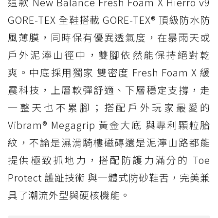
這款 New Balance Fresh Foam X Hierro v9
GORE-TEX 全鞋搭載 GORE-TEX® 頂級防水防
風薄膜，同時保有優異透氣度，在暴雨天或
戶外泥濘山徑中，雙腳依然能保持絕對乾
爽。中底採用獨家 雙密度 Fresh Foam X 緩
震科技，上層軟彈舒適、下層穩定支撐，走
一整天也不累腳；搭配戶外玩家最愛的
Vibram® Megagrip 黃金大底 與專利顆粒胎
紋，不論是濕滑騎樓磁磚還是泥濘山路都能
提供極致抓地力，搭配防護力滿分的 Toe
Protect 護趾技術 與一體式防砂鞋舌，完美兼
具了潮流外型與硬核機能。