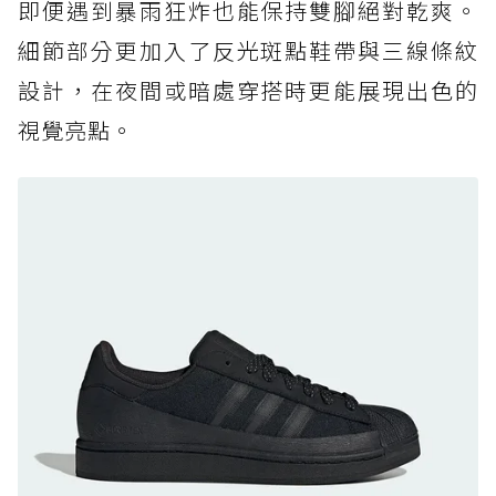
即便遇到暴雨狂炸也能保持雙腳絕對乾爽。
防水鞋推薦 7. Timberland Motion Access：
細節部分更加入了反光斑點鞋帶與三線條紋
黃靴同級頂級防水，輕量化工裝健走鞋雨天必備
設計，在夜間或暗處穿搭時更能展現出色的
防水鞋推薦 7. Timberland Motion Access：
視覺亮點。
黃靴同級頂級防水，輕量化工裝健走鞋雨天必備
防水鞋推薦 8. Mizuno WAVE MUJIN LS
GTX：搭載 Vibram 黃金大底與 GORE-TEX 的
日系街頭潮鞋
防水鞋推薦 9. PALLADIUM OFF_BOUND
DISC WP+：首度導入旋鈕快穿，橘標防水加持
的城市波浪神鞋
防水鞋推薦 10. PUMA Voyage NITRO™ 4
GORE-TEX：氮氣中底注入，回彈與防滑兼具的
全天候越野跑鞋
防水鞋推薦 11. On Cloudhorizon 2 WP：腳
感軟彈、搭載 Missiongrip™ 的防水輕越野鞋