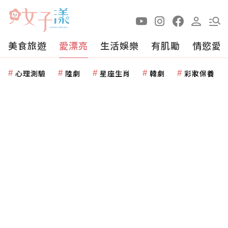
美食旅遊
愛漂亮
生活娛樂
有肌勵
情慾愛
心理測驗
陸劇
星座生肖
韓劇
彩妝保養