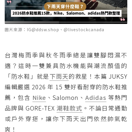
圖片來源：IG@ddsw.shop、@livestockcanada
台灣梅雨季與秋冬雨季總是讓雙腳悶濕不
適？這時一雙兼具防水機能與潮流顏值的
「防水鞋」就是
下雨天
的救星！本篇 JUKSY
編輯嚴選 2026 年 15 雙好看耐穿的防水鞋推
薦，包含
Nike
、Salomon、
Adidas
等熱門
品牌與 GORE-TEX
潮鞋款式
。不論日常通勤
或戶外穿搭，讓你下雨天出門依然帥氣乾
爽！