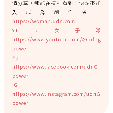
情分享，都能在這裡看到！快點來加
入成為創作者！
https://woman.udn.com
YT：女子漾
https://www.youtube.com/@udng
power
Fb：
https://www.facebook.com/udnG
power
IG：
https://www.instagram.com/udnG
power