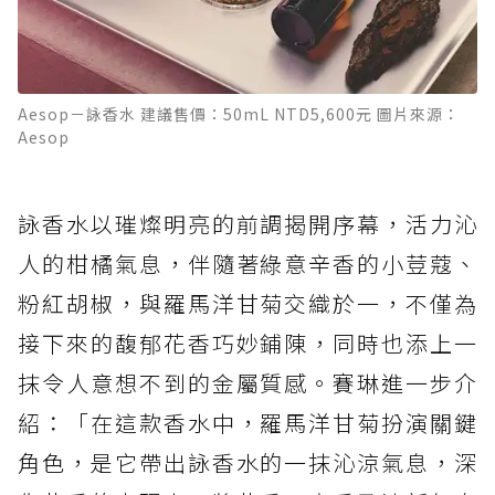
Aesop－詠香水 建議售價：50mL NTD5,600元 圖片來源：
Aesop
詠香水以璀燦明亮的前調揭開序幕，活力沁
人的柑橘氣息，伴隨著綠意辛香的小荳蔻、
粉紅胡椒，與羅馬洋甘菊交織於一，不僅為
接下來的馥郁花香巧妙鋪陳，同時也添上一
抹令人意想不到的金屬質感。賽琳進一步介
紹：「在這款香水中，羅馬洋甘菊扮演關鍵
角色，是它帶出詠香水的一抹沁涼氣息，深