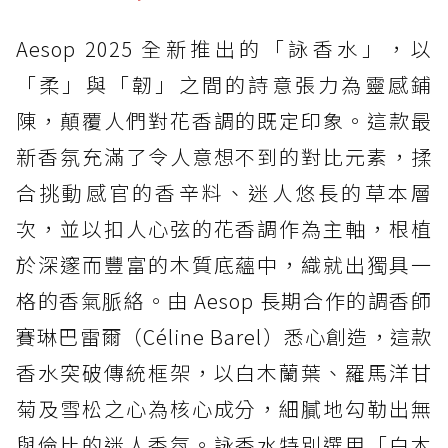
Aesop 2025 全新推出的「詠香水」，以
「柔」與「韌」之間的詩意張力為靈感鋪
陳，顛覆人們對花香調的既定印象。這款最
新香氛充滿了令人意想不到的對比元素，揉
合挑動感官的香辛料、迷人悠長的草本層
次，並以扣人心弦的花香調作為主軸，根植
於深邃而豐富的木質底蘊中，織就出獨具一
格的香氣脈絡。由 Aesop 長期合作的調香師
賽琳巴雷爾（Céline Barel）悉心創造，這款
香水突破傳統框架，以白木蘭葉、羅馬洋甘
菊及雪松之心為核心成分，細膩地勾勒出無
與倫比的迷人香氛。詠香水特別選用「白木