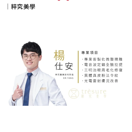
｜粹究美學