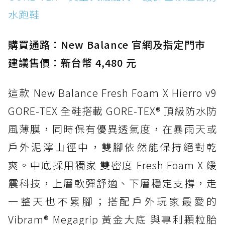
水跑鞋
防水鞋推薦 15. Brooks Cascadia 19 GTX：注
入氮氣中底與 GORE-TEX 的全地形碳中和神鞋
購買通路：New Balance 官網及指定門市
建議售價：新台幣 4,480 元
這款 New Balance Fresh Foam X Hierro v9
GORE-TEX 全鞋搭載 GORE-TEX® 頂級防水防
風薄膜，同時保有優異透氣度，在暴雨天或
戶外泥濘山徑中，雙腳依然能保持絕對乾
爽。中底採用獨家 雙密度 Fresh Foam X 緩
震科技，上層軟彈舒適、下層穩定支撐，走
一整天也不累腳；搭配戶外玩家最愛的
Vibram® Megagrip 黃金大底 與專利顆粒胎