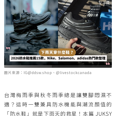
圖片來源：IG@ddsw.shop、@livestockcanada
台灣梅雨季與秋冬雨季總是讓雙腳悶濕不
適？這時一雙兼具防水機能與潮流顏值的
「防水鞋」就是
下雨天
的救星！本篇 JUKSY