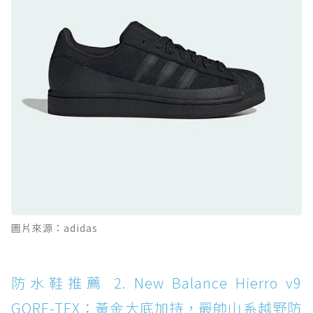
DISC WP+：首度導入旋鈕快穿，橘標防水加持
的城市波浪神鞋
防水鞋推薦 10. PUMA Voyage NITRO™ 4
GORE-TEX：氮氣中底注入，回彈與防滑兼具的
全天候越野跑鞋
防水鞋推薦 11. On Cloudhorizon 2 WP：腳
感軟彈、搭載 Missiongrip™ 的防水輕越野鞋
防水鞋推薦 12. Vans Crosspath XC GORE-
TEX：搭載 Vibram 大底與 GORE-TEX，顛覆
滑板印象的防水鞋
防水鞋推薦 13. Dr. Martens 1460 Rain
圖片來源：adidas
Boot：馬汀首款雨靴登場，經典八孔加上全防
水 PVC
防水鞋推薦 14. SKECHERS BADGER
防水鞋推薦 2. New Balance Hierro v9
WATERPROOF：一踩即穿懶人神器！搭載固特
GORE-TEX：黃金大底加持，最帥山系越野防
異大底與全防水厚底健走鞋