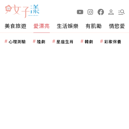
美食旅遊
愛漂亮
生活娛樂
有肌勵
情慾愛
心理測驗
陸劇
星座生肖
韓劇
彩妝保養