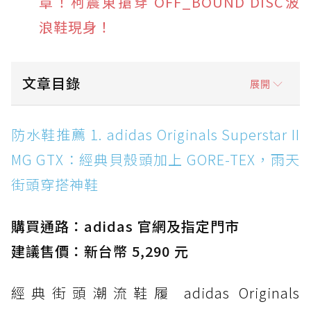
章！柯震東搶穿 OFF_BOUND DISC波
浪鞋現身！
文章目錄
展開
防水鞋推薦 1. adidas Originals Superstar II
防水鞋推薦 1. adidas Originals Superstar II
MG GTX：經典貝殼頭加上 GORE-TEX，雨天街
MG GTX：經典貝殼頭加上 GORE-TEX，雨天
頭穿搭神鞋
街頭穿搭神鞋
防水鞋推薦 2. New Balance Hierro v9 GORE-
TEX：黃金大底加持，最帥山系越野防水跑鞋
購買通路：adidas 官網及指定門市
防水鞋推薦 3. Nike Dunk Low GORE-TEX：
經典 Dunk 輪廓加上防水科技，雨天穿搭帥度不
建議售價：新台幣 5,290 元
打折
經典街頭潮流鞋履 adidas Originals
防水鞋推薦 4. ASICS TRABUCO 14 GTX：搭
載 GORE-TEX 隱形貼合科技，全方位防水神鞋