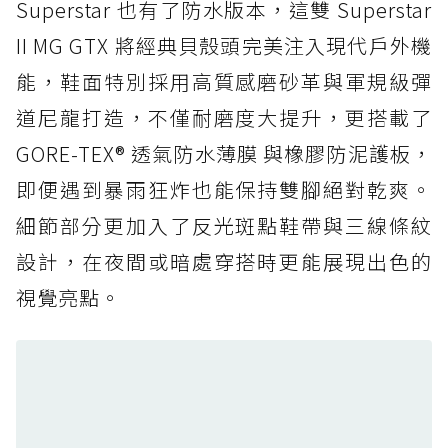
Superstar 也有了防水版本，這雙 Superstar
防水鞋推薦 5. Salomon XT-6 GORE-TEX：潮
II MG GTX 將經典貝殼頭完美注入現代戶外機
人必備山系鞋王！防滑、防水與街頭顏值一次攻
能，鞋面特別採用高質感磨砂革與軍規級彈
頂
道尼龍打造，不僅耐磨度大提升，更搭載了
防水鞋推薦 6. HOKA Stinson Evo GTX：越野
復刻厚底，GORE-TEX 防水與增高神器一次滿
GORE-TEX® 透氣防水薄膜 與橡膠防泥護板，
足
即便遇到暴雨狂炸也能保持雙腳絕對乾爽。
防水鞋推薦 7. Timberland Motion Access：
細節部分更加入了反光斑點鞋帶與三線條紋
黃靴同級頂級防水，輕量化工裝健走鞋雨天必備
設計，在夜間或暗處穿搭時更能展現出色的
防水鞋推薦 7. Timberland Motion Access：
視覺亮點。
黃靴同級頂級防水，輕量化工裝健走鞋雨天必備
防水鞋推薦 8. Mizuno WAVE MUJIN LS
GTX：搭載 Vibram 黃金大底與 GORE-TEX 的
日系街頭潮鞋
防水鞋推薦 9. PALLADIUM OFF_BOUND