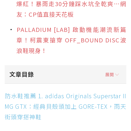
爆紅！暴雨走30分鐘踩水坑全乾爽⋯網
友：CP值直接天花板
PALLADIUM [LAB] 啟動機能潮流新篇
章！柯震東搶穿 OFF_BOUND DISC波
浪鞋現身！
文章目錄
展開
防水鞋推薦 1. adidas Originals Superstar II
防水鞋推薦 1. adidas Originals Superstar II
MG GTX：經典貝殼頭加上 GORE-TEX，雨天街
MG GTX：經典貝殼頭加上 GORE-TEX，雨天
頭穿搭神鞋
街頭穿搭神鞋
防水鞋推薦 2. New Balance Hierro v9 GORE-
TEX：黃金大底加持，最帥山系越野防水跑鞋