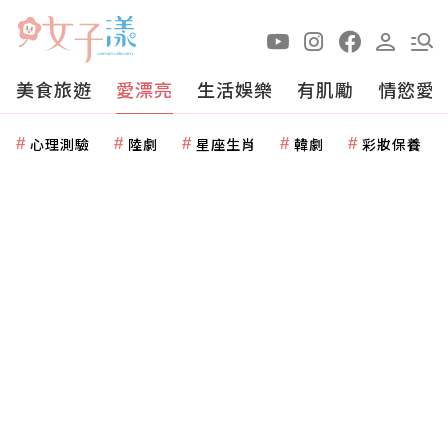
美食旅遊
愛漂亮
生活娛樂
有肌勵
情慾愛
心理測驗
陸劇
星座生肖
韓劇
彩妝保養