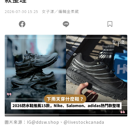
我已詳閱贊助說明，且同意站方的使用條款。
2026-07-30 15:25
女子漾／編輯金柔葳
您當前剩餘 U 利點數：
0
點；前往
購買點數
圖片來源：IG@ddsw.shop、@livestockcanada