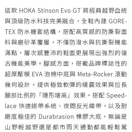
這款 HOKA Stinson Evo GT 將經典越野血統
與頂級防水科技完美融合，全鞋內建 GORE-
TEX 防水襪套結構，搭配高質感的防撕裂面
料與磨砂革覆層，不僅防潑水與抗撕裂機能
滿點，層次感豐沛的鞋面更展現出強烈的復
古機能美學。腳感方面，搭載品牌標誌性的
超厚壓模 EVA 泡棉中底與 Meta-Rocker 滾動
幾何設計，提供極致軟彈的緩震效果與拉長
腿部比例的「隱形增高」效果。搭配 Speed-
lace 快速綁帶系統、夜間反光織帶，以及耐
磨度極佳的 Durabrasion 橡膠大底，無論是
山野輕越野還是都市雨天通勤都能輕鬆駕