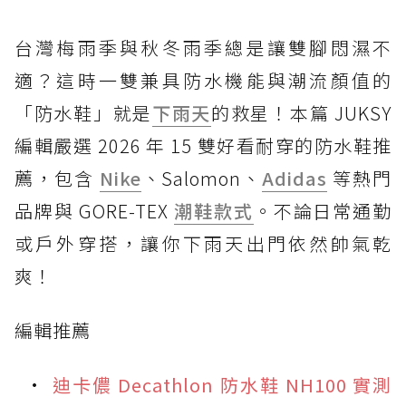
台灣梅雨季與秋冬雨季總是讓雙腳悶濕不
適？這時一雙兼具防水機能與潮流顏值的
「防水鞋」就是
下雨天
的救星！本篇 JUKSY
編輯嚴選 2026 年 15 雙好看耐穿的防水鞋推
薦，包含
Nike
、Salomon、
Adidas
等熱門
品牌與 GORE-TEX
潮鞋款式
。不論日常通勤
或戶外穿搭，讓你下雨天出門依然帥氣乾
爽！
編輯推薦
迪卡儂 Decathlon 防水鞋 NH100 實測