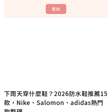
贊助
贊助說明
為了鼓勵作者持續創作更好的內容，會員可以
使用「贊助」功能實質回饋給喜愛的作者。可
將您認為適合的點數贈送給作者，一旦使用贊
助點數即不得撤銷，單筆贊助最低點數為30
點，最高點數沒有上限。
U 利點數 1 點 = NTD 1 元。
下雨天穿什麼鞋？2026防水鞋推薦15
款，Nike、Salomon、adidas熱門
確認送出
款整理