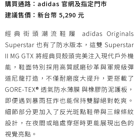
購買通路：adidas 官網及指定門市
防水鞋推薦 3. Nike Dunk Low GORE-TEX：
經典 Dunk 輪廓加上防水科技，雨天穿搭帥度不
建議售價：新台幣 5,290 元
打折
經典街頭潮流鞋履 adidas Originals
防水鞋推薦 4. ASICS TRABUCO 14 GTX：搭
載 GORE-TEX 隱形貼合科技，全方位防水神鞋
Superstar 也有了防水版本，這雙 Superstar
防水鞋推薦 5. Salomon XT-6 GORE-TEX：潮
II MG GTX 將經典貝殼頭完美注入現代戶外機
人必備山系鞋王！防滑、防水與街頭顏值一次攻
能，鞋面特別採用高質感磨砂革與軍規級彈
頂
道尼龍打造，不僅耐磨度大提升，更搭載了
防水鞋推薦 6. HOKA Stinson Evo GTX：越野
復刻厚底，GORE-TEX 防水與增高神器一次滿
GORE-TEX® 透氣防水薄膜 與橡膠防泥護板，
足
即便遇到暴雨狂炸也能保持雙腳絕對乾爽。
防水鞋推薦 7. Timberland Motion Access：
細節部分更加入了反光斑點鞋帶與三線條紋
黃靴同級頂級防水，輕量化工裝健走鞋雨天必備
設計，在夜間或暗處穿搭時更能展現出色的
防水鞋推薦 7. Timberland Motion Access：
視覺亮點。
黃靴同級頂級防水，輕量化工裝健走鞋雨天必備