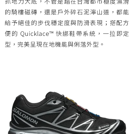
抓地力大底，不管是踏在台灣都市極度濕滑
的騎樓磁磚，還是戶外碎石泥濘山道，都能
給予絕佳的步伐穩定度與防滑表現；搭配方
便的 Quicklace™ 快綁鞋帶系統，一拉即定
型，完美呈現在地機能與俐落外型。