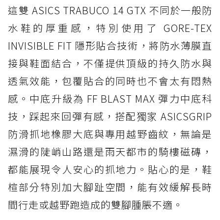
這雙 ASICS TRABUCO 14 GTX 不同於一般防
水鞋的厚重感，特別使用了 GORE-TEX
INVISIBLE FIT 隱形貼合技術，將防水薄膜直
接與鞋面結合，不僅提供頂級的持久防水與
透氣效能，包覆貼合的同時也不會太有悶熱
感。中底升級為 FF BLAST MAX 彈力中底科
技，踩起來回彈有感，搭配獨家 ASICSGRIP
防滑抓地橡膠大底與專用越野齒紋，無論是
濕滑的陡峭山路還是雨天都市的騎樓磁磚，
都能展現令人安心的抓地力。貼心的是，鞋
楦部分特別加大腳趾空間，能有效緩解長時
間行走或越野跑造成的雙腳腫脹不適。