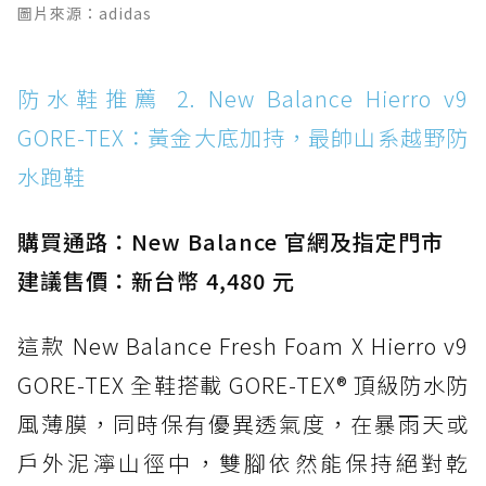
圖片來源：adidas
Boot：馬汀首款雨靴登場，經典八孔加上全防
水 PVC
防水鞋推薦 14. SKECHERS BADGER
防水鞋推薦 2. New Balance Hierro v9
WATERPROOF：一踩即穿懶人神器！搭載固特
GORE-TEX：黃金大底加持，最帥山系越野防
異大底與全防水厚底健走鞋
水跑鞋
防水鞋推薦 15. Brooks Cascadia 19 GTX：注
入氮氣中底與 GORE-TEX 的全地形碳中和神鞋
購買通路：New Balance 官網及指定門市
建議售價：新台幣 4,480 元
這款 New Balance Fresh Foam X Hierro v9
GORE-TEX 全鞋搭載 GORE-TEX® 頂級防水防
風薄膜，同時保有優異透氣度，在暴雨天或
戶外泥濘山徑中，雙腳依然能保持絕對乾