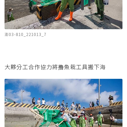
澎03-810_221013_7
大夥分工合作協力將撸魚栽工具搬下海