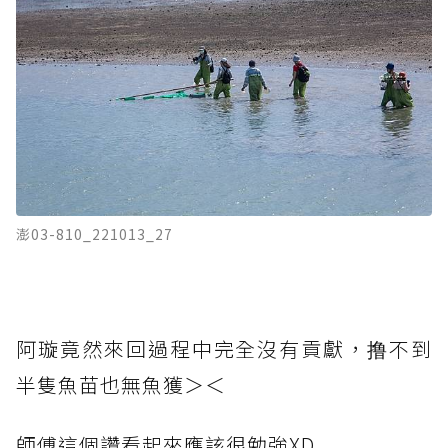
澎03-810_221013_27
阿璇竟然來回過程中完全沒有貢獻，撸不到
半隻魚苗也無魚獲＞＜
師傅這個讚看起來應該很勉強XD