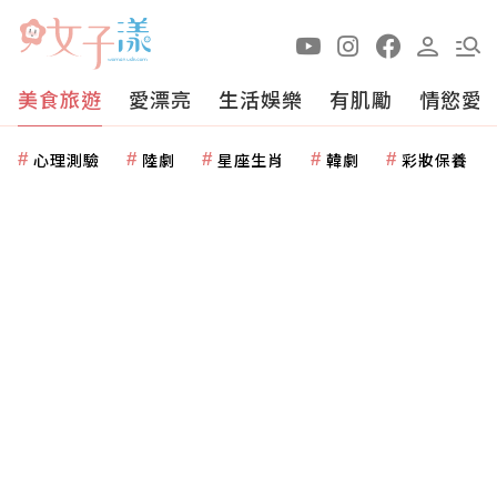
美食旅遊
愛漂亮
生活娛樂
有肌勵
情慾愛
心理測驗
陸劇
星座生肖
韓劇
彩妝保養