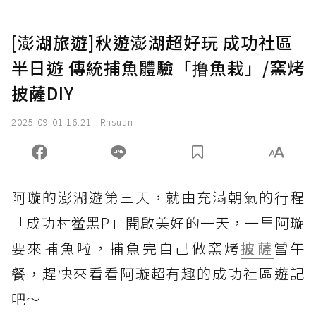
[澎湖旅遊]秋遊澎湖超好玩 成功社區
半日遊 傳統捕魚體驗「撸魚栽」/窯烤
披薩DIY
2025-09-01 16:21
Rhsuan
阿璇的澎湖遊第三天，就由充滿朝氣的行程
「成功村鲎黑P」開啟美好的一天，一早阿璇
要來捕魚啦，捕魚完自己做窯烤
披薩
當午
餐，趕快來看看阿璇超有趣的成功社區遊記
吧～