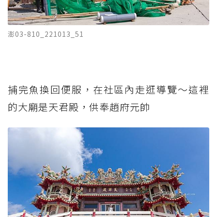
澎03-810_221013_51
捕完魚換回便服，在社區內走逛導覽～這裡
的大廟是天君殿，供奉趙府元帥