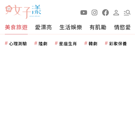
美食旅遊
愛漂亮
生活娛樂
有肌勵
情慾愛
心理測驗
陸劇
星座生肖
韓劇
彩妝保養