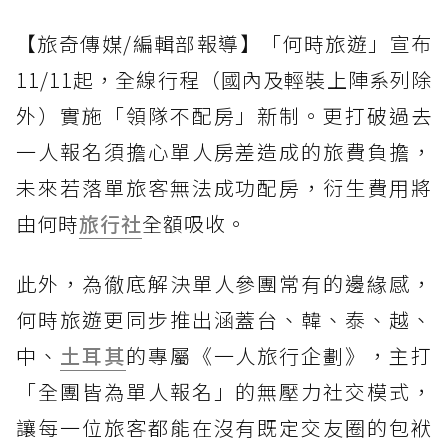
【旅奇傳媒/編輯部報導】「何時旅遊」宣布
11/11起，全線行程（國內及輕裝上陣系列除
外）實施「領隊不配房」新制。更打破過去
一人報名須擔心單人房差造成的旅費負擔，
未來若落單旅客無法成功配房，衍生費用將
由何時
旅行社
全額吸收。
此外，為徹底解決單人參團常有的邊緣感，
何時旅遊更同步推出涵蓋台、韓、泰、越、
中、
土耳其
的專屬《一人旅行企劃》，主打
「全團皆為單人報名」的無壓力社交模式，
讓每一位旅客都能在沒有既定交友圈的包袱