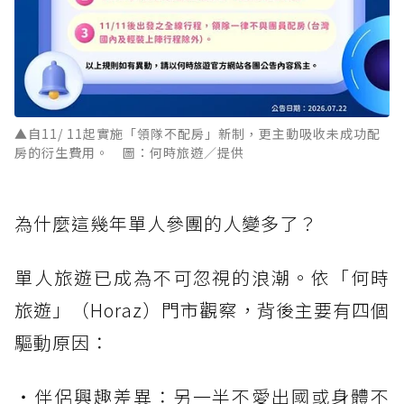
▲自11/ 11起實施「領隊不配房」新制，更主動吸收未成功配
房的衍生費用。 圖：何時旅遊／提供
為什麼這幾年單人參團的人變多了？
單人旅遊已成為不可忽視的浪潮。依「何時
旅遊」（Horaz）門市觀察，背後主要有四個
驅動原因：
・伴侶興趣差異：另一半不愛出國或身體不