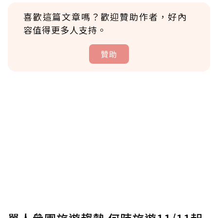
喜歡這篇文章嗎？歡迎贊助作者，好內
容值得更多人支持。
贊助
贊助說明
為了鼓勵作者持續創作更好的內容，會員可以
使用「贊助」功能實質回饋給喜愛的作者。可
將您認為適合的點數贈送給作者，一旦使用贊
助點數即不得撤銷，單筆贊助最低點數為30
點，最高點數沒有上限。
U 利點數 1 點 = NTD 1 元。