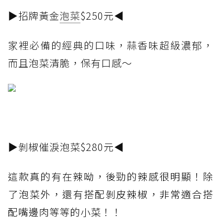
▶招牌黃金
泡菜
$250元◀
家裡必備的經典的口味，蒜香味超級濃郁，
而且泡菜清脆，保有口感～
▶剝椒催淚泡菜$280元◀
這款真的有在辣呦，後勁的辣感很明顯！除
了泡菜外，還有搭配剝皮辣椒，非常適合搭
配嘴邊肉等等的小菜！！