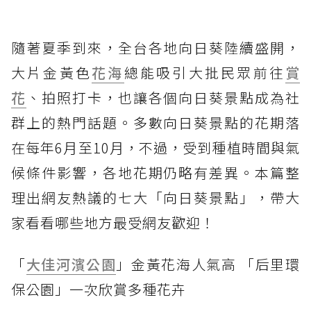
隨著夏季到來，全台各地向日葵陸續盛開，
大片金黃色
花海
總能吸引大批民眾前往
賞
花
、拍照打卡，也讓各個向日葵景點成為社
群上的熱門話題。多數向日葵景點的花期落
在每年6月至10月，不過，受到種植時間與氣
候條件影響，各地花期仍略有差異。本篇整
理出網友熱議的七大「向日葵景點」，帶大
家看看哪些地方最受網友歡迎！
「
大佳河濱公園
」金黃花海人氣高 「后里環
保公園」一次欣賞多種花卉