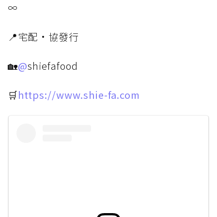
∞
📍宅配·協發行
🏡
@
shiefafood
🛒
https://www.shie-fa.com