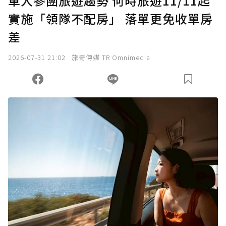
單人參團旅遊趨勢 何時旅遊11/11起
實施「領隊不配房」 落單更免收單房
確認送出
差
我已詳閱贊助說明，且同意站方的使用條款。
2026-07-31 21:02
旅奇傳媒 TR Omnimedia
您當前剩餘 U 利點數：
0
點；前往
購買點數