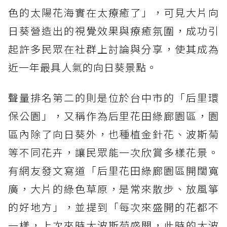
色的太陽花海實在太療癒了」，可見大片向
日葵營造出的視覺效果與療癒氛圍，成功引
起許多民眾在社群上討論與分享，使其成為
近一年最具人氣的向日葵景點。
聲量排名第二的則是位於台中市的「后里環
保公園」，又稱作為后里花田綠廊園區，園
區內除了向日葵外，也種植金針花、波斯菊
等不同花卉，讓民眾能一次欣賞多樣花景。
有網友發文寫道「后里花田綠廊園區開闊寬
廣，大片的綠色草原，是常來散步、放風箏
的好地方」，並提到「每次來盛開的花都不
一樣，上次來時大波斯菊盛開，此時的大波