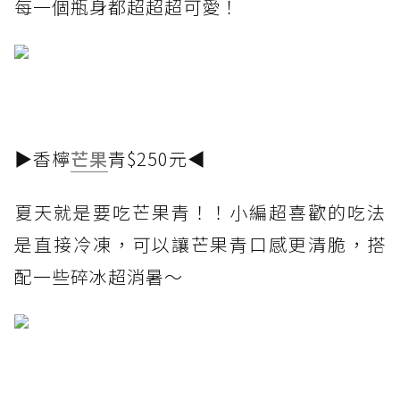
每一個瓶身都超超超可愛！
▶香檸
芒果
青$250元◀
夏天就是要吃芒果青！！小編超喜歡的吃法
是直接冷凍，可以讓芒果青口感更清脆，搭
配一些碎冰超消暑～