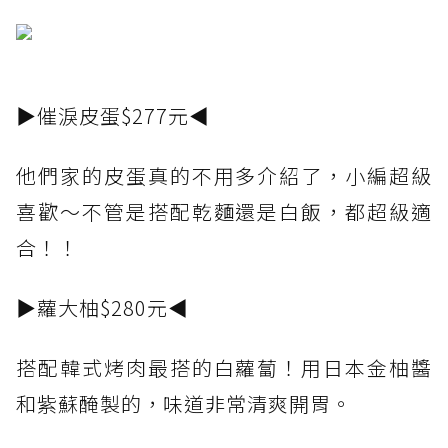
▶催淚皮蛋$277元◀
他們家的皮蛋真的不用多介紹了，小編超級
喜歡～不管是搭配乾麵還是白飯，都超級適
合！！
▶蘿大柚$280元◀
搭配韓式烤肉最搭的白蘿蔔！用日本金柚醬
和紫蘇醃製的，味道非常清爽開胃。