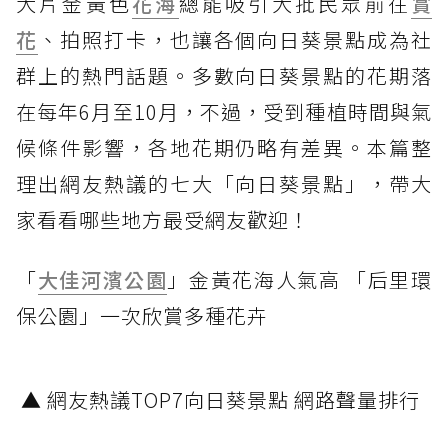
大片金黃色
花海
總能吸引大批民眾前往
賞
花
、拍照打卡，也讓各個向日葵景點成為社
群上的熱門話題。多數向日葵景點的花期落
在每年6月至10月，不過，受到種植時間與氣
候條件影響，各地花期仍略有差異。本篇整
理出網友熱議的七大「向日葵景點」，帶大
家看看哪些地方最受網友歡迎！
「
大佳河濱公園
」金黃花海人氣高 「后里環
保公園」一次欣賞多種花卉
▲ 網友熱議TOP7向日葵景點 網路聲量排行