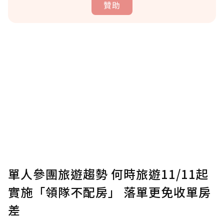
贊助
贊助說明
為了鼓勵作者持續創作更好的內容，會員可以
使用「贊助」功能實質回饋給喜愛的作者。可
將您認為適合的點數贈送給作者，一旦使用贊
助點數即不得撤銷，單筆贊助最低點數為30
點，最高點數沒有上限。
U 利點數 1 點 = NTD 1 元。
單人參團旅遊趨勢 何時旅遊11/11起
實施「領隊不配房」 落單更免收單房
確認送出
差
我已詳閱贊助說明，且同意站方的使用條款。