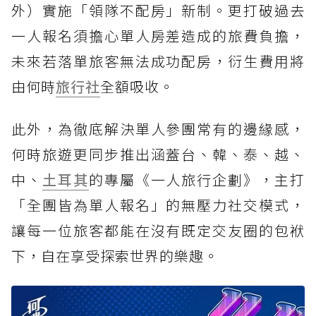
外）實施「領隊不配房」新制。更打破過去
一人報名須擔心單人房差造成的旅費負擔，
未來若落單旅客無法成功配房，衍生費用將
由何時
旅行社
全額吸收。
此外，為徹底解決單人參團常有的邊緣感，
何時旅遊更同步推出涵蓋台、韓、泰、越、
中、
土耳其
的專屬《一人旅行企劃》，主打
「全團皆為單人報名」的無壓力社交模式，
讓每一位旅客都能在沒有既定交友圈的包袱
下，自在享受探索世界的樂趣。