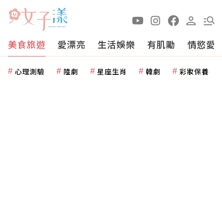
美食旅遊
愛漂亮
生活娛樂
有肌勵
情慾愛
心理測驗
陸劇
星座生肖
韓劇
彩妝保養