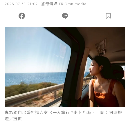
2026-07-31 21:02
旅奇傳媒 TR Omnimedia
您當前剩餘 U 利點數：
0
點；前往
購買點數
專為獨自出遊打造六支《一人旅行企劃》行程。 圖：何時旅
遊／提供