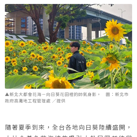
▲新北大都會花海－向日葵花田裡的帥氣身影。 圖：新北市
政府高灘地工程管理處 ／提供
隨著夏季到來，全台各地向日葵陸續盛開，