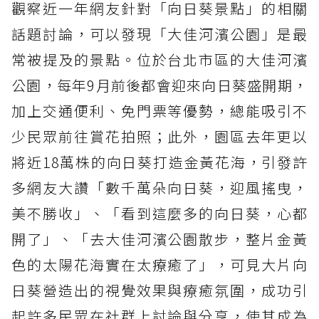
觀察近一年網友針對「向日葵景點」的相關
話題討論，可以發現「大佳河濱公園」是最
常被提及的景點。位於台北市區的大佳河濱
公園，每年9月前後都會迎來向日葵盛開期，
加上交通便利、免門票等優勢，總能吸引不
少民眾前往賞花拍照；此外，園區去年更以
將近18萬株的向日葵打造金黃花海，引發許
多網友大讚「數千萬朵向日葵，迎風搖曳，
美不勝收」、「看到這麼多的向日葵，心都
開了」、「去大佳河濱公園散步，整片金黃
色的太陽花海實在太療癒了」，可見大片向
日葵營造出的視覺效果與療癒氛圍，成功引
起許多民眾在社群上討論與分享，使其成為