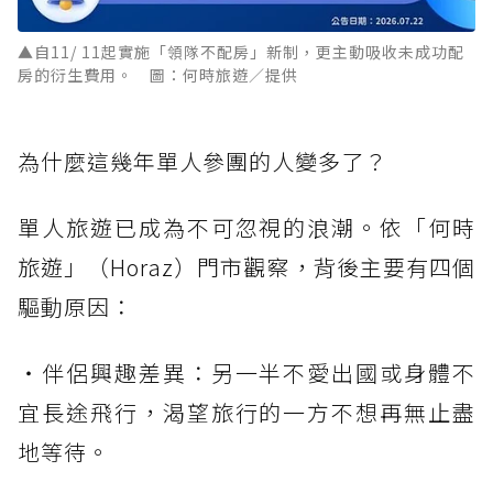
▲自11/ 11起實施「領隊不配房」新制，更主動吸收未成功配
房的衍生費用。 圖：何時旅遊／提供
為什麼這幾年單人參團的人變多了？
單人旅遊已成為不可忽視的浪潮。依「何時
旅遊」（Horaz）門市觀察，背後主要有四個
驅動原因：
・伴侶興趣差異：另一半不愛出國或身體不
宜長途飛行，渴望旅行的一方不想再無止盡
地等待。