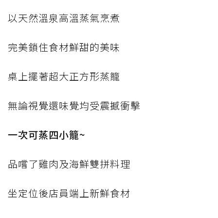
以天然溫泉高溫蒸氣烹煮
完美鎖住食材鮮甜的美味
桌上擺著超大正方形蒸籠
無論視覺還味覺均受震撼衝擊
一次可蒸四小籠~
品嚐了雞肉及海鮮雙拼料理
坐定位後店員端上新鮮食材