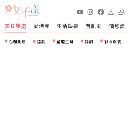
美食旅遊
愛漂亮
生活娛樂
有肌勵
情慾愛
心理測驗
陸劇
星座生肖
韓劇
彩妝保養