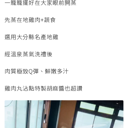
一籠籠擺好在大家眼前開蒸
先蒸在地雞肉+蔬食
選用大分縣名產地雞
經溫泉蒸氣洗禮後
肉質極致Q彈、鮮嫩多汁
雞肉丸沾點特製胡麻醬也超讚