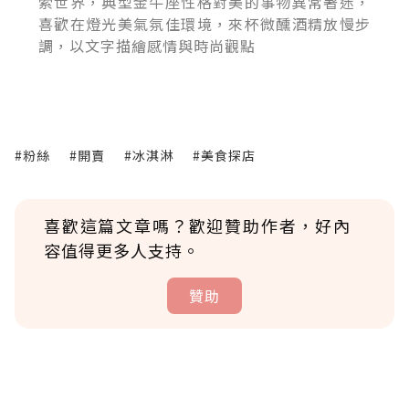
索世界，典型金牛座性格對美的事物異常著迷，
喜歡在燈光美氣氛佳環境，來杯微醺酒精放慢步
調，以文字描繪感情與時尚觀點
#粉絲
#開賣
#冰淇淋
#美食探店
喜歡這篇文章嗎？歡迎贊助作者，好內
容值得更多人支持。
贊助
贊助說明