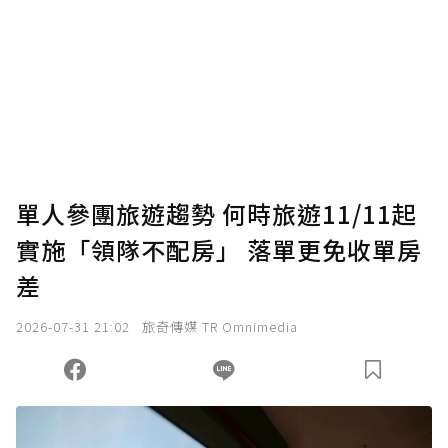
為了鼓勵作者持續創作更好的內容，會員可以
使用「贊助」功能實質回饋給喜愛的作者。可
將您認為適合的點數贈送給作者，一旦使用贊
助點數即不得撤銷，單筆贊助最低點數為30
點，最高點數沒有上限。
U 利點數 1 點 = NTD 1 元。
單人參團旅遊趨勢 何時旅遊11/11起
實施「領隊不配房」 落單更免收單房
確認送出
差
我已詳閱贊助說明，且同意站方的使用條款。
2026-07-31 21:02
旅奇傳媒 TR Omnimedia
您當前剩餘 U 利點數：
0
點；前往
購買點數