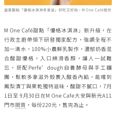
盛夏甜點「優格冰淇淋多拿滋」好吃又好拍。M One Café提供
M One Café甜點「優格冰淇淋」新升級，在
行政主廚帶領下研發獨家配方，強調全程不
加一滴水，100%小農鮮乳製作，濃郁奶香混
合酸甜優格，入口綿滑香醇，讓人一試難
忘，搭配Perfe’dough自養酵母與手工麵
團，鬆軟多拿滋外殼裹入酸香內餡，能嚐到
鳳梨漬丁與果乾獨特滋味，酸甜不膩口，7月
1日至 9月30日在M One Cafe大安與新光A11
門市
開賣
，每份220元，售完為止。