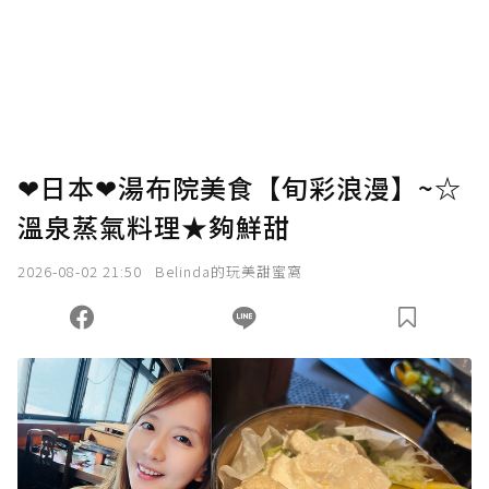
❤日本❤湯布院美食【旬彩浪漫】~☆
溫泉蒸氣料理★夠鮮甜
2026-08-02 21:50
Belinda的玩美甜蜜窩