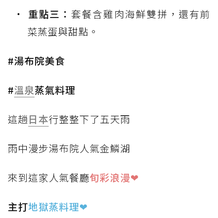
重點三：
套餐含雞肉海鮮雙拼，還有前
菜蒸蛋與甜點。
#湯布院美食
#
溫泉
蒸氣料理
這趟
日本
行整整下了五天雨
雨中漫步湯布院人氣金鱗湖
來到這家人氣餐廳
旬彩浪漫❤
主打
地獄蒸料理
❤