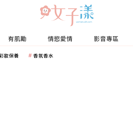
有肌勵
情慾愛情
影音專區
彩妝保養
香氛香水