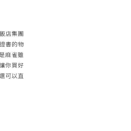
連鎖飯店集團
優等證書的物
也是麻雀雖
場讓你買好
還可以直