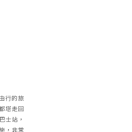
都自由行的旅
都塔走回
場巴士站，
施，非常