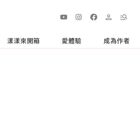
漾漾來開箱
愛體驗
成為作者