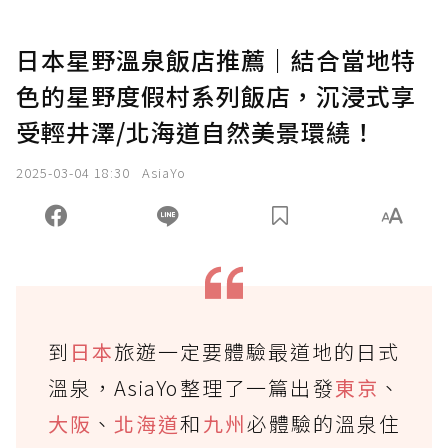
日本星野溫泉飯店推薦｜結合當地特
色的星野度假村系列飯店，沉浸式享
受輕井澤/北海道自然美景環繞！
2025-03-04 18:30
AsiaYo
到
日本
旅遊一定要體驗最道地的日式
溫泉，AsiaYo整理了一篇出發
東京
、
大阪
、
北海道
和
九州
必體驗的溫泉住