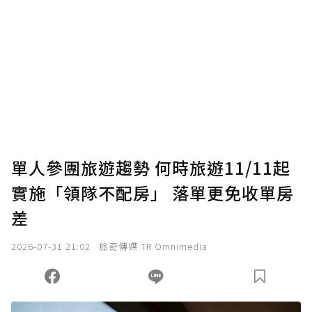
為了鼓勵作者持續創作更好的內容，會員可以
使用「贊助」功能實質回饋給喜愛的作者。可
將您認為適合的點數贈送給作者，一旦使用贊
助點數即不得撤銷，單筆贊助最低點數為30
點，最高點數沒有上限。
U 利點數 1 點 = NTD 1 元。
單人參團旅遊趨勢 何時旅遊11/11起
實施「領隊不配房」 落單更免收單房
確認送出
差
我已詳閱贊助說明，且同意站方的使用條款。
2026-07-31 21:02
旅奇傳媒 TR Omnimedia
您當前剩餘 U 利點數：
0
點；前往
購買點數