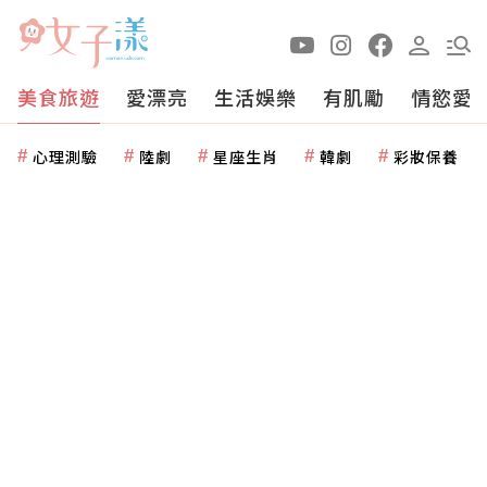
美食旅遊
愛漂亮
生活娛樂
有肌勵
情慾愛
心理測驗
陸劇
星座生肖
韓劇
彩妝保養