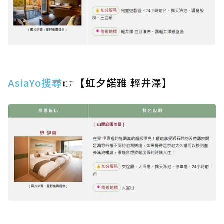
AsiaYo搜尋
👉【虹夕諾雅 輕井澤】