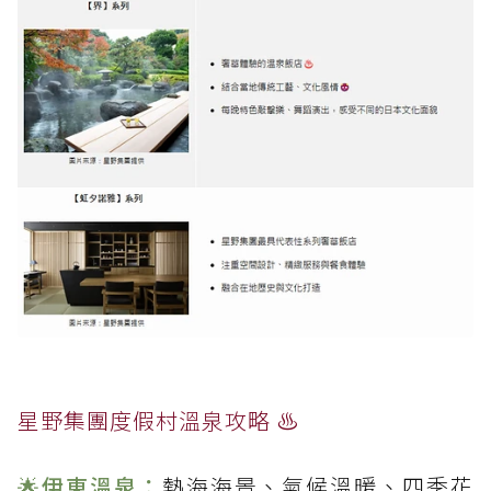
星野集團度假村溫泉攻略 ♨️
🌟
伊東溫泉：
熱海海景、氣候溫暖、四季花