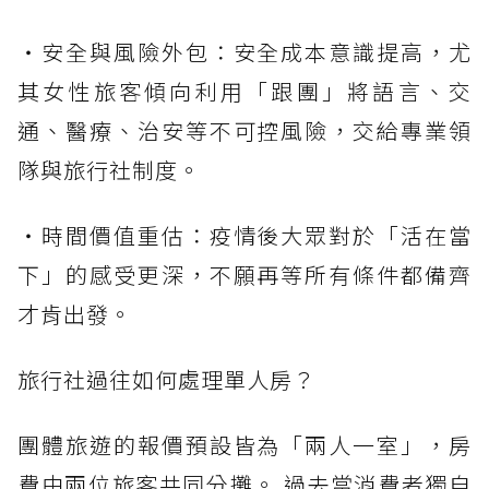
・安全與風險外包：安全成本意識提高，尤
其女性旅客傾向利用「跟團」將語言、交
通、醫療、治安等不可控風險，交給專業領
隊與旅行社制度。
・時間價值重估：疫情後大眾對於「活在當
下」的感受更深，不願再等所有條件都備齊
才肯出發。
旅行社過往如何處理單人房？
團體旅遊的報價預設皆為「兩人一室」，房
費由兩位旅客共同分攤。 過去當消費者獨自