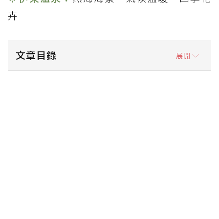
卉
文章目錄
展開
🎋 星野度假村溫泉飯店系列懶人包 ♨️
🎋 關東地區星野溫泉度假村系列 ♨️
🎋 關西地區星野溫泉度假村系列 ♨️
🎋 北海道/東北地區星野溫泉度假村系列 ♨️
🎋 九州地區星野溫泉度假村系列 ♨️
🌟 同場加映！台灣唯一星野渡假村 ♨️
🔎查看原文【日本星野集團溫泉飯店】推薦15
間界/虹夕諾雅系列星野度假村，享受伊東溫泉/