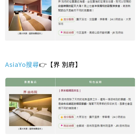
AsiaYo搜尋
👉【界 別府】