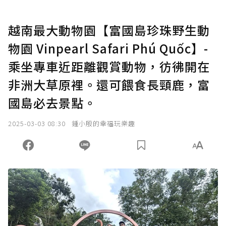
越南最大動物園【富國島珍珠野生動
物園 Vinpearl Safari Phú Quốc】-
乘坐專車近距離觀賞動物，彷彿開在
非洲大草原裡。還可餵食長頸鹿，富
國島必去景點。
2025-03-03 08:30
鍾小殷的幸福玩樂趣