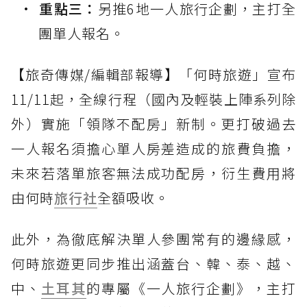
重點三：
另推6地一人旅行企劃，主打全
團單人報名。
【旅奇傳媒/編輯部報導】「何時旅遊」宣布
11/11起，全線行程（國內及輕裝上陣系列除
外）實施「領隊不配房」新制。更打破過去
一人報名須擔心單人房差造成的旅費負擔，
未來若落單旅客無法成功配房，衍生費用將
由何時
旅行社
全額吸收。
此外，為徹底解決單人參團常有的邊緣感，
何時旅遊更同步推出涵蓋台、韓、泰、越、
中、
土耳其
的專屬《一人旅行企劃》，主打