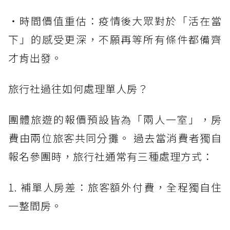
・時間價值重估：疫情後大眾對於「活在當
下」的感受更深，不願再等所有條件都備齊
才肯出發。
旅行社過往如何處理單人房？
團體旅遊的報價預設皆為「兩人一室」，房
費由兩位旅客共同分攤。 過去當消費者獨自
報名參團時，旅行社通常有三種處理方式：
1. 補單人房差：旅客額外付費，全程獨自住
一整間房。