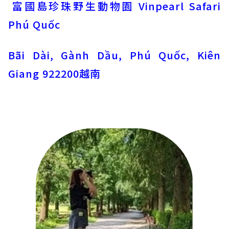
富國島珍珠野生動物園 Vinpearl Safari
Phú Quốc
Bãi Dài, Gành Dầu, Phú Quốc, Kiên
Giang 922200越南