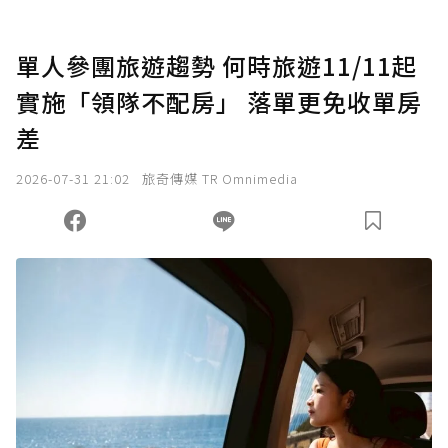
U 利點數 1 點 = NTD 1 元。
單人參團旅遊趨勢 何時旅遊11/11起
實施「領隊不配房」 落單更免收單房
確認送出
差
我已詳閱贊助說明，且同意站方的使用條款。
2026-07-31 21:02
旅奇傳媒 TR Omnimedia
您當前剩餘 U 利點數：
0
點；前往
購買點數