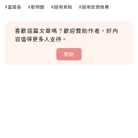
#富國島
#動物園
#越南景點
#越南旅遊推薦
喜歡這篇文章嗎？歡迎贊助作者，好內
容值得更多人支持。
贊助
贊助說明
為了鼓勵作者持續創作更好的內容，會員可以
使用「贊助」功能實質回饋給喜愛的作者。可
將您認為適合的點數贈送給作者，一旦使用贊
助點數即不得撤銷，單筆贊助最低點數為30
點，最高點數沒有上限。