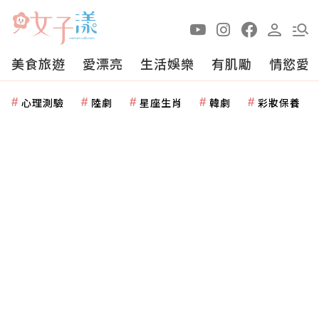
美食旅遊
愛漂亮
生活娛樂
有肌勵
情慾愛
心理測驗
陸劇
星座生肖
韓劇
彩妝保養