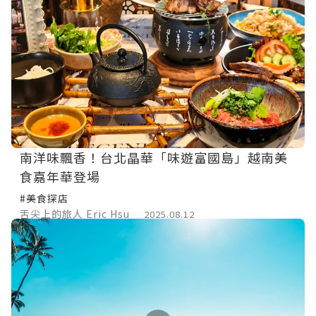
南洋味飄香！台北晶華「味遊富國島」越南美
食嘉年華登場
#美食探店
舌尖上的旅人 Eric Hsu
2025.08.12