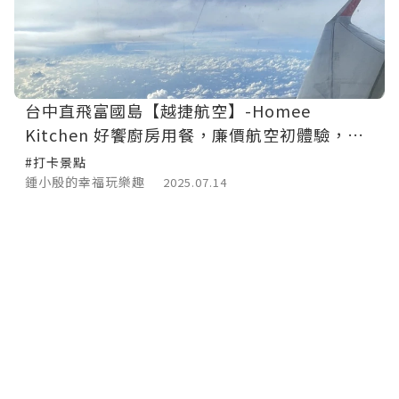
台中直飛富國島【越捷航空】-Homee
Kitchen 好饗廚房用餐，廉價航空初體驗，台
中清泉崗機場直飛，越南唯一開放台灣免簽證
#打卡景點
的地區。
鍾小殷的幸福玩樂趣
2025.07.14