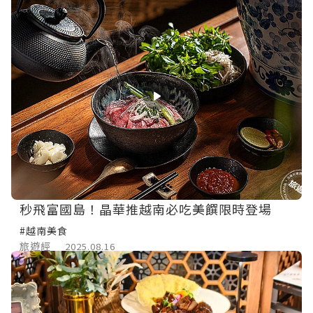
秒飛富國島！晶華推越南必吃美饌限時登場
#越南美食
旅遊經
2025.08.16