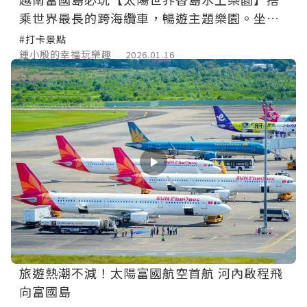
乘世界最長的跨海纜車，暢遊主題樂園。坐嘟
嘟車來趟日落小鎮巡禮，親吻之橋賞夕陽。
#打卡景點
鍾小殷的幸福玩樂趣
2026.01.16
旅遊熱潮不減！太陽富國航空首航 河內啟程飛
向富國島