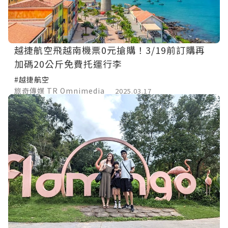
越捷航空飛越南機票0元搶購！3/19前訂購再
加碼20公斤免費托運行李
#越捷航空
旅奇傳媒 TR Omnimedia
2025.03.17