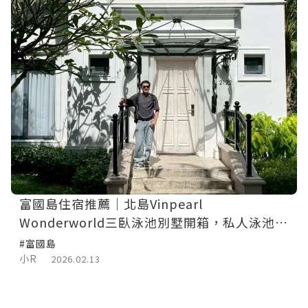
富國島住宿推薦｜北島Vinpearl
Wonderworld三臥泳池別墅開箱，私人泳池＋
樂園一次滿足！
#富國島
小R
2026.02.13