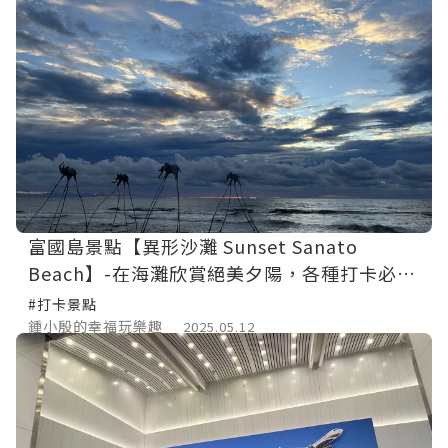
富國島景點【異形沙灘 Sunset Sanato
Beach】-在海灘欣賞絕美夕陽，各種打卡必拍
裝置藝術。再去【金剛超市】購買名產伴手
#打卡景點
禮，全島最大超市，越南必買小物都在這裡!
鍾小殷的幸福玩樂趣
2025.05.12