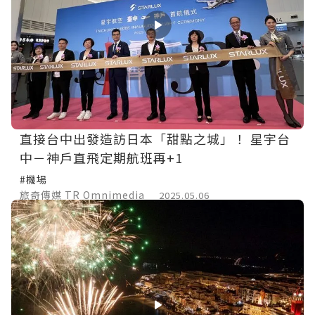
直接台中出發造訪日本「甜點之城」！ 星宇台
中－神戶直飛定期航班再+1
#機場
旅奇傳媒 TR Omnimedia
2025.05.06