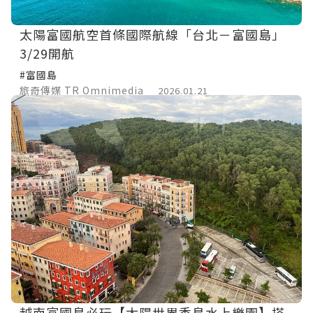
太陽富國航空首條國際航線「台北－富國島」
3/29開航
#富國島
旅奇傳媒 TR Omnimedia
2026.01.21
越南富國島必玩【太陽世界香島水上樂園】搭