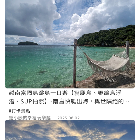
越南富國島跳島一日遊【雲腿島、野鴿島浮
潛、SUP拍照】-南島快艇出海，與世隔絕的絕
美小島，海上活動、拍網美照的好地方。
#打卡景點
鍾小殷的幸福玩樂趣
2025.06.02