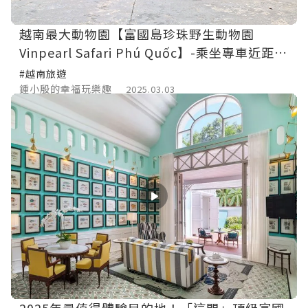
越南最大動物園【富國島珍珠野生動物園
Vinpearl Safari Phú Quốc】-乘坐專車近距離
觀賞動物，彷彿開在非洲大草原裡。還可餵食
#越南旅遊
長頸鹿，富國島必去景點。
鍾小殷的幸福玩樂趣
2025.03.03
2025年最值得體驗目的地！「這間」頂級富國