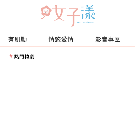
有肌勵
情慾愛情
影音專區
熱門韓劇