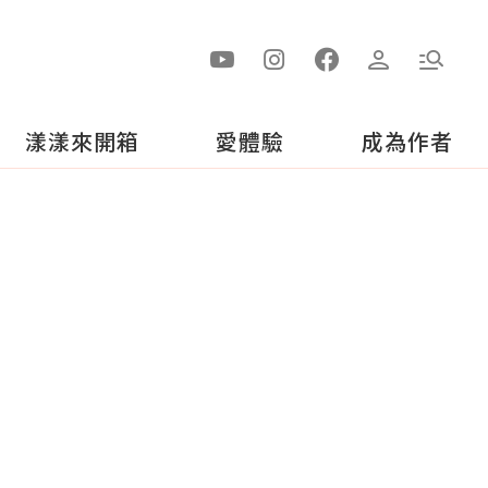
漾漾來開箱
愛體驗
成為作者