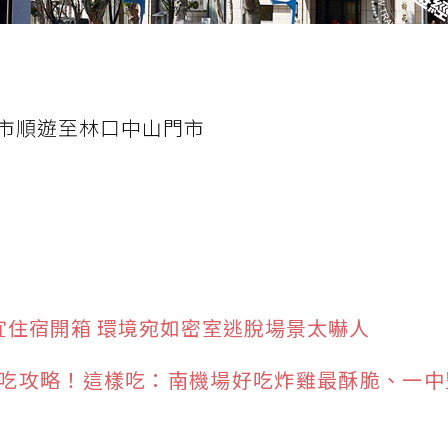
市順遊至林口中山門市
宜住宿開箱 環境宛如密室逃脫場景太嚇人
吃攻略！這樣吃：南機場好吃炸雞最酥脆、一中