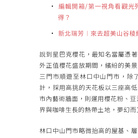
編輯開箱/第一視角看觀光
得？
新北瑞芳︱來去超美山谷稜
說到星巴克櫻花，最知名當屬憑著
外正值櫻花盛放期間，繽紛的美景
三門市順遊至林口中山門市，除
計，採用高挑的天花板以三座高低
市內藝術牆面，則運用櫻花粉、豆沙
界與咖啡生長的熱帶土地，夢幻而
林口中山門市略微抬高的屋基、層