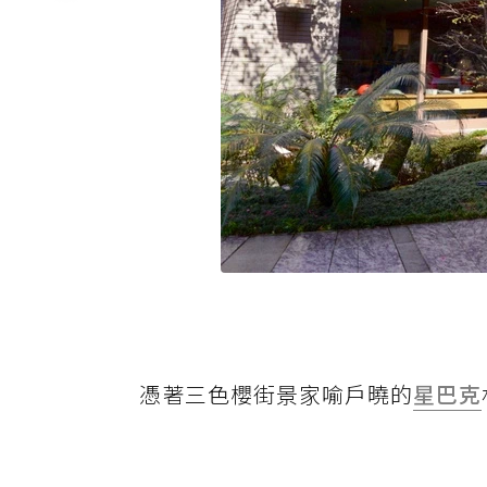
憑著三色櫻街景家喻戶曉的
星巴克