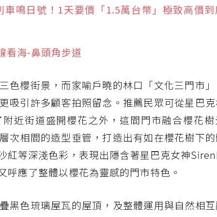
列車鳴日號！1天要價「1.5萬台幣」極致高價
線看海-鼻頭角步道
三色櫻街景，而家喻戶曉的林口「文化三門市」
更吸引許多顧客拍照留念。推薦民眾可從星巴克
了附近街道盛開櫻花之外，這間門市融合櫻花樹
層次相間的造型垂管，打造出有如在櫻花樹下的
紅等深淺色彩，表現出隱含著星巴克女神Sire
又呼應了整體以櫻花為靈感的門市特色。
疊黑色琉璃屋瓦的屋頂，及整體運用與自然相互