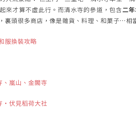
起來才算不虛此行。而清水寺的參道，包含
二年
，裏頭很多商店，像是雜貨、料理、和菓子⋯相
和服換裝攻略
寺、嵐山、金閣寺
寺・伏見稻荷大社