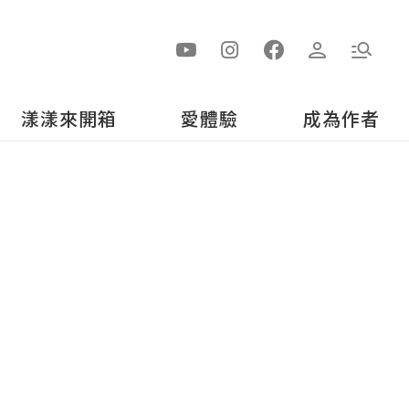
漾漾來開箱
愛體驗
成為作者