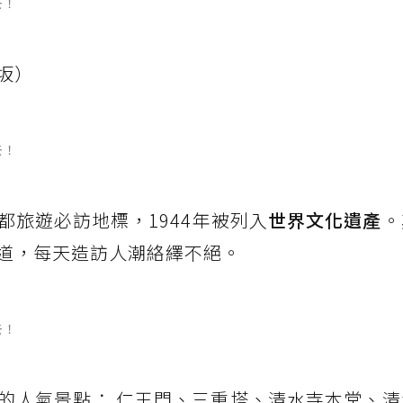
去！
坂）
去！
都旅遊必訪地標，1944年被列入
世界文化遺產
。
道，每天造訪人潮絡繹不絕。
去！
的人氣景點： 仁王門、三重塔、清水寺本堂、清