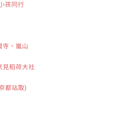
小孩同行
閣寺、嵐山
伏見稻荷大社
京都站取)