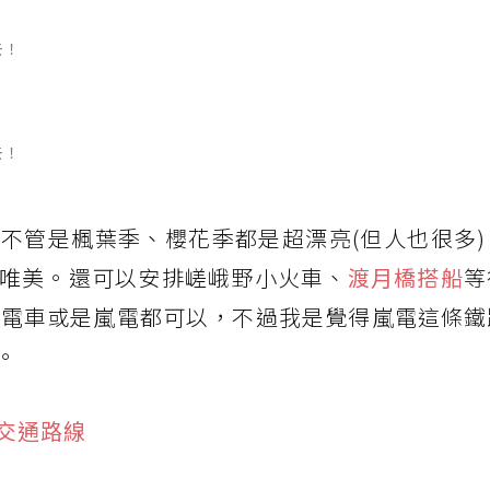
去！
去！
，不管是楓葉季、櫻花季都是超漂亮(但人也很多
唯美。還可以安排嵯峨野小火車、
渡月橋搭船
等
R電車或是嵐電都可以，不過我是覺得嵐電這條鐵
。
交通路線