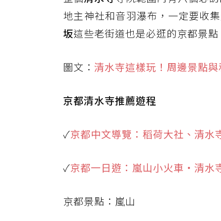
地主神社和音羽瀑布，一定要收集
坂
這些老街道也是必逛的京都景點
圖文：
清水寺這樣玩！周邊景點與
京都清水寺推薦遊程
✓
京都中文導覽：稻荷大社、清水
✓
京都一日遊：嵐山小火車・清水
京都景點：嵐山