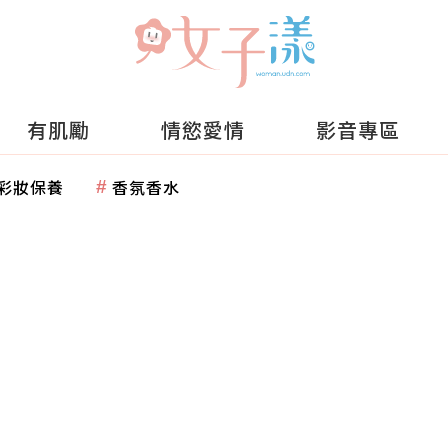
有肌勵
情慾愛情
影音專區
彩妝保養
香氛香水