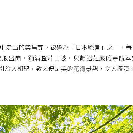
中走出的雲昌寺，被譽為「日本絕景」之一，每
浪般盛開，鋪滿整片山坡，與靜謐莊嚴的寺院本
引旅人朝聖，數大便是美的
花海
景觀，令人讚嘆