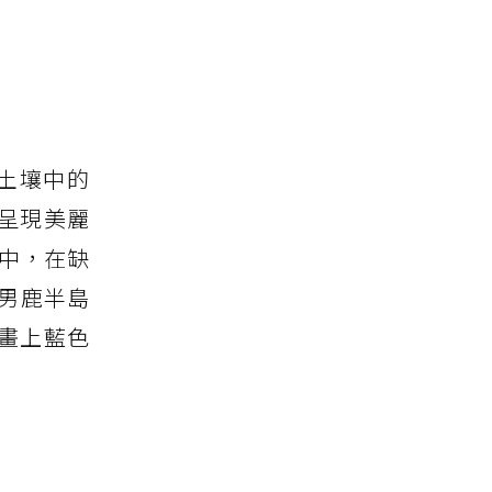
，土壤中的
呈現美麗
壤中，在缺
男鹿半島
畫上藍色