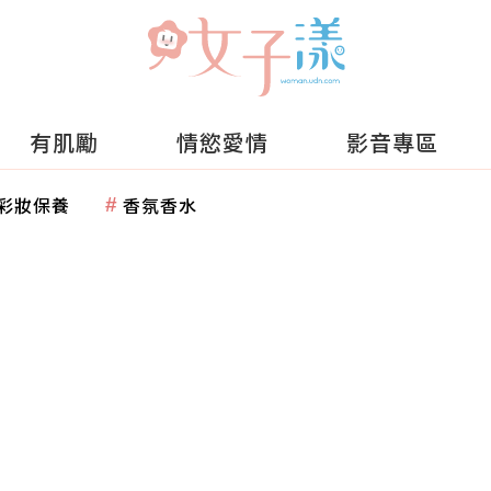
有肌勵
情慾愛情
影音專區
彩妝保養
香氛香水