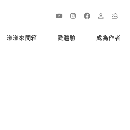
漾漾來開箱
愛體驗
成為作者