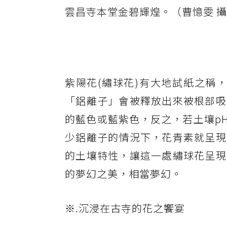
雲昌寺本堂金碧輝煌。（曹憶雯 
紫陽花(繡球花)有大地試紙之稱，當土
「鋁離子」會被釋放出來被根部吸
的藍色或藍紫色，反之，若土壤pH
少鋁離子的情況下，花青素就呈現
的土壤特性，讓這一處繡球花呈現
的夢幻之美，相當夢幻。
※.沉浸在古寺的花之饗宴