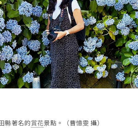
田縣著名的
賞花
景點。（曹憶雯 攝）