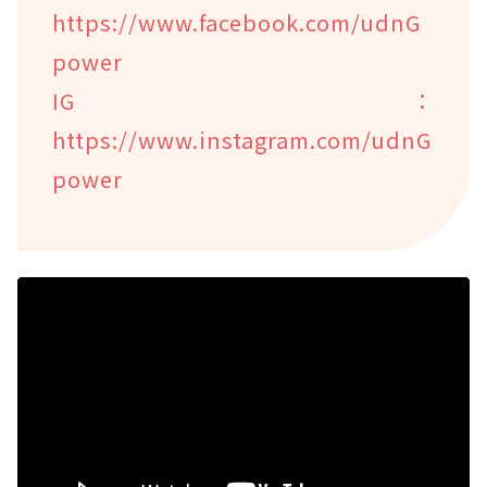
https://www.facebook.com/udnG
power
IG：
https://www.instagram.com/udnG
power