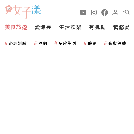
美食旅遊
愛漂亮
生活娛樂
有肌勵
情慾愛
心理測驗
陸劇
星座生肖
韓劇
彩妝保養