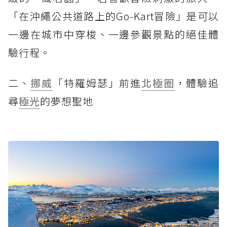
「在沖繩公共道路上的Go-Kart冒險」是可以
一邊在城市中穿梭、一邊參觀景點的絕佳體
驗行程。
二、
挪威
「特羅姆瑟」前進
北極圈
，體驗追
尋
極光
的夢想聖地