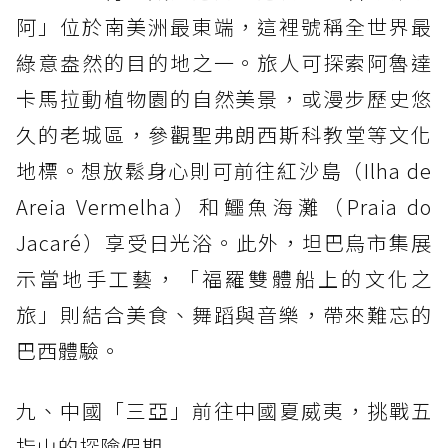
阿」位於南美洲最東端，這裡號稱全世界最
綠意盎然的目的地之一。旅人可探索阿魯達
卡馬拉動植物園的自然美景，或漫步歷史悠
久的老城區，參觀聖弗朗西斯科教堂等文化
地標。想放鬆身心則可前往紅沙島（Ilha de
Areia Vermelha）和鱷魚海灘（Praia do
Jacaré）享受日光浴。此外，坦巴烏市集展
示當地手工藝，「福羅雙體船上的文化之
旅」則結合美食、舞蹈與音樂，帶來難忘的
巴西體驗。
九、中國「三亞」前往中國夏威夷，挑戰五
指山的探險假期