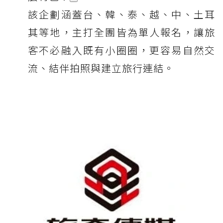
該企劃涵蓋台、韓、泰、越、中、土耳
其等地，主打全團皆為單人報名，讓旅
客不必融入既有小圈圈，更容易自然交
流、結伴拍照與建立旅行連結。