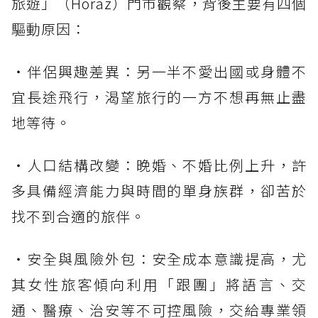
旅遊」（Horaz）門市觀察，背後主要有四個
驅動原因：
・伴侶興趣差異：另一半不愛出國或身體不
宜長途飛行，渴望旅行的一方不想再無止盡
地等待。
・人口結構改變：晚婚、不婚比例上升，許
多具備經濟能力與時間的單身族群，卻苦於
找不到合適的旅伴。
・安全與風險外包：安全成本意識提高，尤
其女性旅客傾向利用「跟團」將語言、交
通、醫療、治安等不可控風險，交給專業領