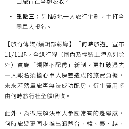
由旅行社全額吸收。
重點三：
另推6地一人旅行企劃，主打全
團單人報名。
【旅奇傳媒/編輯部報導】「何時旅遊」宣布
11/11起，全線行程（國內及輕裝上陣系列除
外）實施「領隊不配房」新制。更打破過去
一人報名須擔心單人房差造成的旅費負擔，
未來若落單旅客無法成功配房，衍生費用將
由何時
旅行社
全額吸收。
此外，為徹底解決單人參團常有的邊緣感，
何時旅遊更同步推出涵蓋台、韓、泰、越、