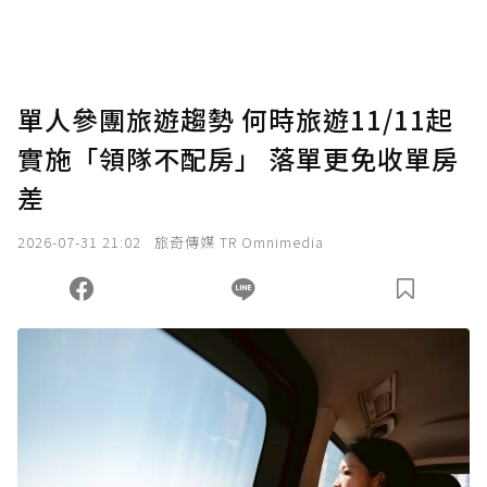
助點數即不得撤銷，單筆贊助最低點數為30
點，最高點數沒有上限。
U 利點數 1 點 = NTD 1 元。
單人參團旅遊趨勢 何時旅遊11/11起
實施「領隊不配房」 落單更免收單房
確認送出
差
我已詳閱贊助說明，且同意站方的使用條款。
2026-07-31 21:02
旅奇傳媒 TR Omnimedia
您當前剩餘 U 利點數：
0
點；前往
購買點數