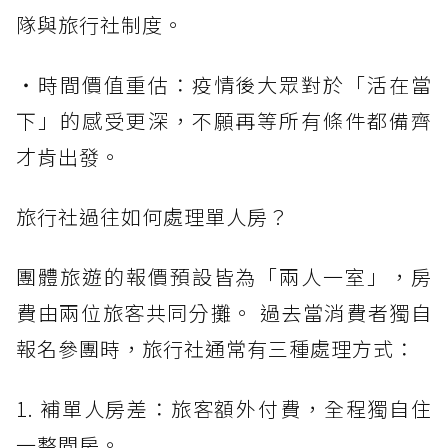
隊與旅行社制度。
・時間價值重估：疫情後大眾對於「活在當
下」的感受更深，不願再等所有條件都備齊
才肯出發。
旅行社過往如何處理單人房？
團體旅遊的報價預設皆為「兩人一室」，房
費由兩位旅客共同分攤。 過去當消費者獨自
報名參團時，旅行社通常有三種處理方式：
1. 補單人房差：旅客額外付費，全程獨自住
一整間房。