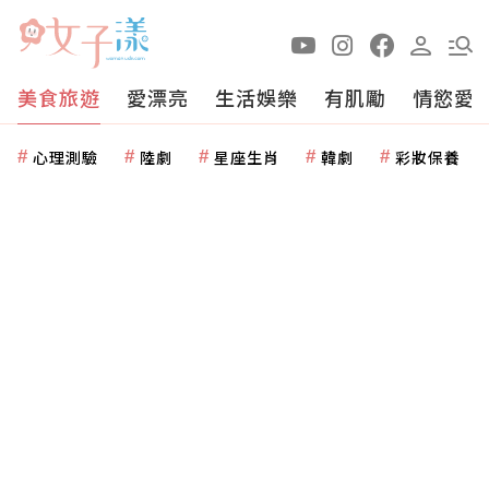
美食旅遊
愛漂亮
生活娛樂
有肌勵
情慾愛
心理測驗
陸劇
星座生肖
韓劇
彩妝保養