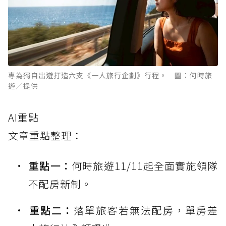
專為獨自出遊打造六支《一人旅行企劃》行程。 圖：何時旅
遊／提供
AI重點
文章重點整理：
重點一：
何時旅遊11/11起全面實施領隊
不配房新制。
重點二：
落單旅客若無法配房，單房差