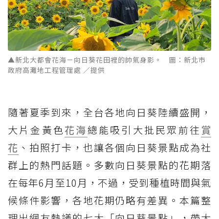
▲新北大都會花海－向日葵花田裡的帥氣身影。 圖：新北市
政府高灘地工程管理處 ／提供
隨著夏季到來，全台各地向日葵陸續盛開，
大片金黃色
花海
總能吸引大批民眾前往
賞
花
、拍照打卡，也讓各個向日葵景點成為社
群上的熱門話題。多數向日葵景點的花期落
在每年6月至10月，不過，受到種植時間與氣
候條件影響，各地花期仍略有差異。本篇整
理出網友熱議的七大「向日葵景點」，帶大