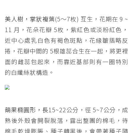
美人樹，掌狀複葉
(5～7枚) 互生，花期在 9 ~
11 月，花朵花瓣 5枚，紫紅色或淡粉紅色，
近中心處乳白色有褐色斑點，花緣皺摺略反
捲，花瓣中間的 5根雄蕊合生在一起，將更裡
面的雌蕊包起來，而靠近基部則有一圈特別
的白纖絲狀構造。
蒴果橢圓形，長
15~22公分，徑 5~7公分，成
熟後外殼會開裂脫落，露出整團的棉毛，待
棉毛乾燥膨脹、種子轉黑後，會帶著種子隨