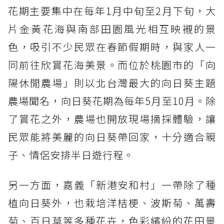
花期主要集中在每年1月中旬至2月下旬，大
片金黃花海與南部田園風光相互映襯的景
色，吸引不少民眾在春節假期時，與家人一
同前往欣賞花海美景。而位於桃園市的「向
陽休閒農場」則以北台灣最大的向日葵主題
農場聞名，向日葵花期為每年5月至10月。除
了賞花之外，農場也開放現場摘採體驗，讓
民眾能將美麗的向日葵帶回家，十分適合親
子、情侶安排半日遊行程。
另一方面，嘉義「新港安和村」一帶除了種
植向日葵外，也栽培洋桔梗、波斯菊、萬壽
菊、百日草等多種花卉，色彩繽紛的花田景