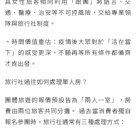
其女性旅客傾向利用「跟團」將語言、交
通、醫療、治安等不可控風險，交給專業領
隊與旅行社制度。
・時間價值重估：疫情後大眾對於「活在當
下」的感受更深，不願再等所有條件都備齊
才肯出發。
旅行社過往如何處理單人房？
團體旅遊的報價預設皆為「兩人一室」，房
費由兩位旅客共同分攤。 過去當消費者獨自
報名參團時，旅行社通常有三種處理方式：