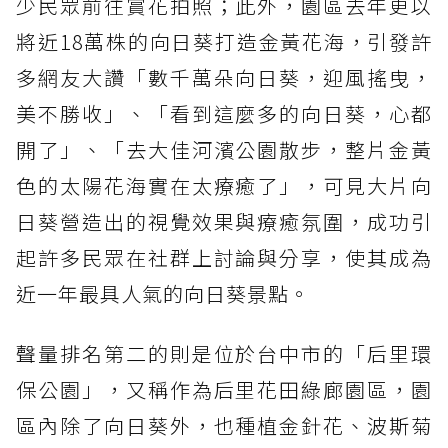
少民眾前往賞花拍照；此外，園區去年更以
將近18萬株的向日葵打造金黃花海，引發許
多網友大讚「數千萬朵向日葵，迎風搖曳，
美不勝收」、「看到這麼多的向日葵，心都
開了」、「去大佳河濱公園散步，整片金黃
色的太陽花海實在太療癒了」，可見大片向
日葵營造出的視覺效果與療癒氛圍，成功引
起許多民眾在社群上討論與分享，使其成為
近一年最具人氣的向日葵景點。
聲量排名第二的則是位於台中市的「后里環
保公園」，又稱作為后里花田綠廊園區，園
區內除了向日葵外，也種植金針花、波斯菊