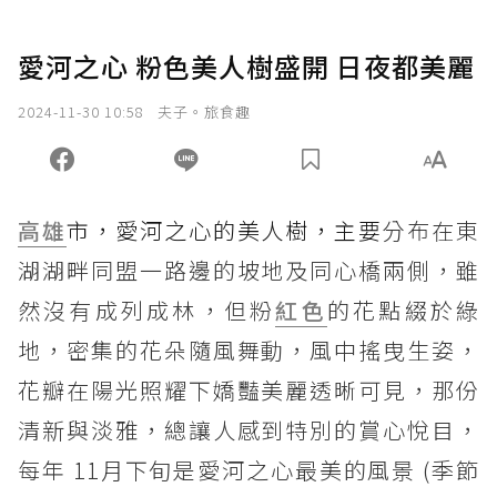
愛河之心 粉色美人樹盛開 日夜都美麗
2024-11-30 10:58
夫子。旅食趣
高雄
市，愛河之心的美人樹，主要
分布在東
湖湖畔同盟一路邊的坡地及同心橋兩側，雖
然沒有成列成林，但粉
紅色
的花點綴於綠
地，密集的花朵隨風舞動，風中搖曳生姿，
花瓣在陽光照耀下嬌豔美麗透晰可見，那份
清新與淡雅，總讓人感到特別的賞心悅目，
每年 11月下旬是愛河之心最美的風景 (季節