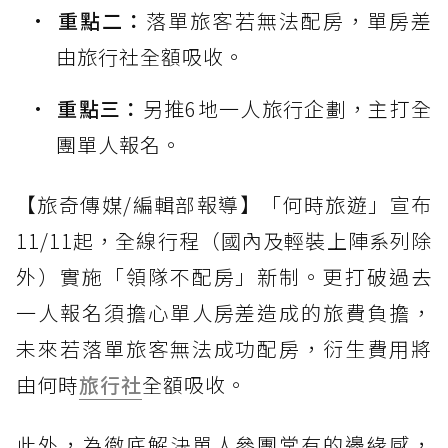
重點二：
落單旅客若無法配房，單房差
由旅行社全額吸收。
重點三：
另推6地一人旅行企劃，主打全
團單人報名。
【旅奇傳媒/編輯部報導】「何時旅遊」宣布
11/11起，全線行程（國內及輕裝上陣系列除
外）實施「領隊不配房」新制。更打破過去
一人報名須擔心單人房差造成的旅費負擔，
未來若落單旅客無法成功配房，衍生費用將
由何時
旅行社
全額吸收。
此外，為徹底解決單人參團常有的邊緣感，