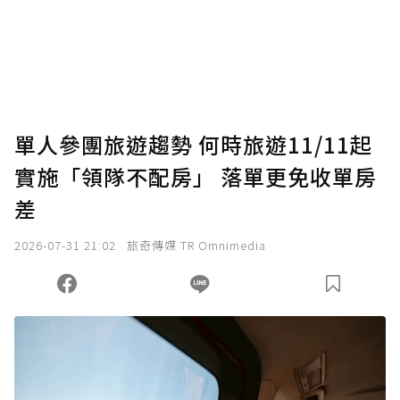
使用「贊助」功能實質回饋給喜愛的作者。可
將您認為適合的點數贈送給作者，一旦使用贊
助點數即不得撤銷，單筆贊助最低點數為30
點，最高點數沒有上限。
U 利點數 1 點 = NTD 1 元。
單人參團旅遊趨勢 何時旅遊11/11起
實施「領隊不配房」 落單更免收單房
確認送出
差
我已詳閱贊助說明，且同意站方的使用條款。
2026-07-31 21:02
旅奇傳媒 TR Omnimedia
您當前剩餘 U 利點數：
0
點；前往
購買點數