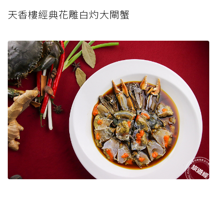
天香樓經典花雕白灼大閘蟹