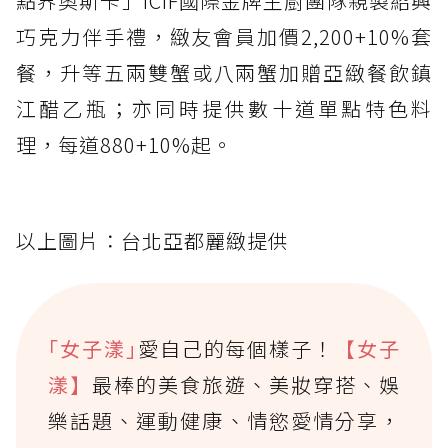
點界奧斯卡」ICIF國際金牌主廚團隊親製紹興
巧克力伴手禮，緻友會員加價2,200+10%套
餐，升等五兩雙蟹或八兩蟹加贈亞緻餐飲鎮
江醋乙瓶；亦同時提供數十道單點特色料
理，每道880+10%起。
以上圖片：台北亞都麗緻提供
｢女子漾｣
愛自己的每個樣子！
【女子
漾】
最棒的美食旅遊、美妝穿搭、娛
樂話題、運動健康、情慾愛情分享，