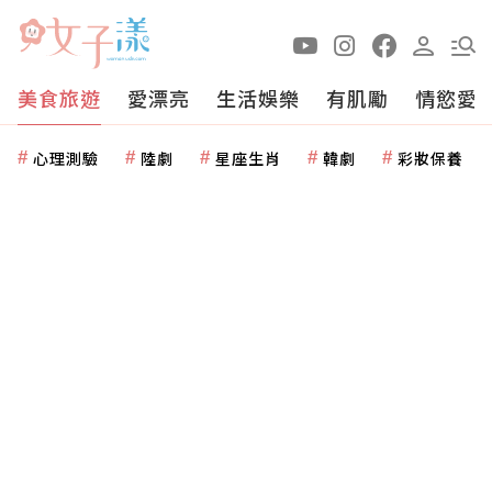
美食旅遊
愛漂亮
生活娛樂
有肌勵
情慾愛
心理測驗
陸劇
星座生肖
韓劇
彩妝保養