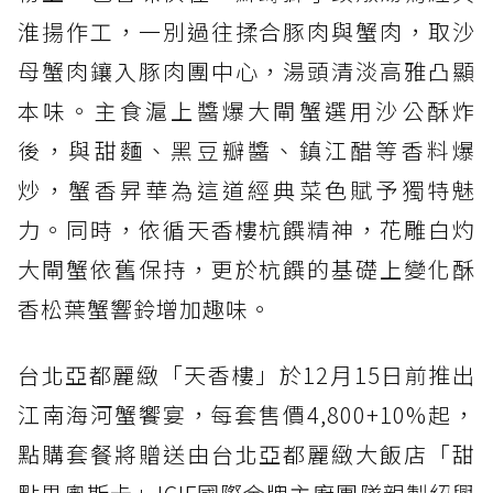
淮揚作工，一別過往揉合豚肉與蟹肉，取沙
母蟹肉鑲入豚肉團中心，湯頭清淡高雅凸顯
本味。主食滬上醬爆大閘蟹選用沙公酥炸
後，與甜麵、黑豆瓣醬、鎮江醋等香料爆
炒，蟹香昇華為這道經典菜色賦予獨特魅
力。同時，依循天香樓杭饌精神，花雕白灼
大閘蟹依舊保持，更於杭饌的基礎上變化酥
香松葉蟹響鈴增加趣味。
台北亞都麗緻「天香樓」於12月15日前推出
江南海河蟹饗宴，每套售價4,800+10%起，
點購套餐將贈送由台北亞都麗緻大飯店「甜