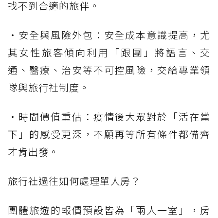
找不到合適的旅伴。
・安全與風險外包：安全成本意識提高，尤
其女性旅客傾向利用「跟團」將語言、交
通、醫療、治安等不可控風險，交給專業領
隊與旅行社制度。
・時間價值重估：疫情後大眾對於「活在當
下」的感受更深，不願再等所有條件都備齊
才肯出發。
旅行社過往如何處理單人房？
團體旅遊的報價預設皆為「兩人一室」，房