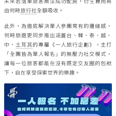
未來若落單旅客無法成功配房，衍生費用將
由何時
旅行社
全額吸收。
此外，為徹底解決單人參團常有的邊緣感，
何時旅遊更同步推出涵蓋台、韓、泰、越、
中、
土耳其
的專屬《一人旅行企劃》，主打
「全團皆為單人報名」的無壓力社交模式，
讓每一位旅客都能在沒有既定交友圈的包袱
下，自在享受探索世界的樂趣。