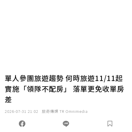
單人參團旅遊趨勢 何時旅遊11/11起
實施「領隊不配房」 落單更免收單房
差
2026-07-31 21:02
旅奇傳媒 TR Omnimedia