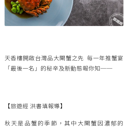
天香樓開啟台灣品大閘蟹之先 每一年推蟹宴
「最後一名」的秘辛及新動態報你知──
【旅遊經 洪書瑱報導】
秋天是品蟹的季節，其中大閘蟹因濃郁的