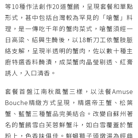
等10種作法創作20道蟹餚，呈現套餐和單點
形式，甚中包括台灣較為罕見的「嗆蟹」料
理，是一傳吃千年的蟹肉菜式，嗆蟹須經一
日高粱、紹興生醃後，以18斬刀工依蟹肢脈
絡支解，呈現半透明的蟹肉，佐以數十種主
廚特選香料醃漬，成菜蟹肉晶瑩剔透、紅膏
誘人，入口清香。
套餐首盤江南秋風蟹三樣，以法餐Amuse
Bouche精緻方式呈現，精選帝王蟹、松葉
蟹、藍蟹三種蟹品完美結合。改變自蘇州著
名的蟹餚雪白芙蓉鮮蟹斗，如白雪覆蓋於蟹
粉上，色香味俱佳。鮮蟳獅子頭燉湯為經典