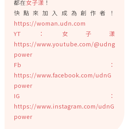
都在
女子漾
！
快點來加入成為創作者！
https://woman.udn.com
YT：女子漾
https://www.youtube.com/@udng
power
Fb：
https://www.facebook.com/udnG
power
IG：
https://www.instagram.com/udnG
power