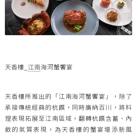
天香樓_
江南
海河蟹饗宴
天香樓所推出的「江南海河蟹饗宴」，除了
承接傳統經典的杭饌，同時廣納百川，將料
理表現拓展至江南區域，翻轉杭饌含蓄、內
斂的氣質表現，為天香樓的蟹宴增添新風