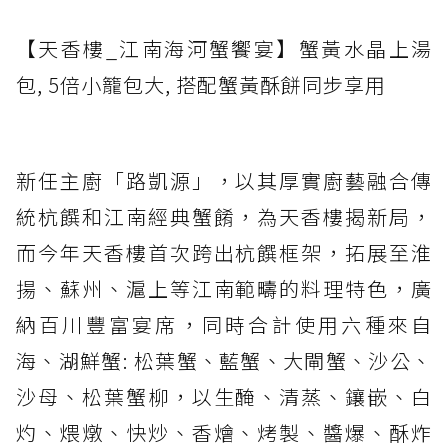
【天香樓_江南海河蟹饗宴】蟹黃水晶上湯
包, 5倍小籠包大, 搭配蟹黃酥餅同步享用
新任主廚「路凱源」，以其厚實廚藝融合傳
統杭饌和江南經典蟹餚，為天香樓揭新局，
而今年天香樓首次跨出杭饌框架，拓展至淮
揚、蘇州、滬上等江南範疇的料理特色，廣
納百川豐富宴席，同時合計使用六種來自
海、湖鮮蟹: 松葉蟹、藍蟹、大閘蟹、沙公、
沙母、松葉蟹柳，以生醃、清蒸、鑲嵌、白
灼、煨燉、快炒、香燴、烤製、醬爆、酥炸