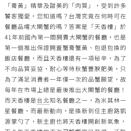
「膏黃」精華及甜美的「肉質」，受到許多
饕客獨愛，您知道嗎？台灣究竟在何時可在
餐廳品嚐大閘蟹的嗎？答案是「天香樓」於
41年前國內第一間開賣大閘蟹的餐廳，也是
第一個推出保證開蓋蟹膏蟹黃、包退包換的
飯店餐廳，而且天香樓還有一項秘辛，為了
不向品質妥協，耐心等待秋蟹豐腴肥美，只
為了滿足消費者一年僅一次的品蟹願望，故
每年在市場上總是最後推出大閘蟹的餐廳！
而天香樓是
台北
知名餐廳之一，為米其林一
星餐廳，而最新動向，是換新到任主廚路凱
源掌勺了，新主廚也將天香樓開創新氣象，