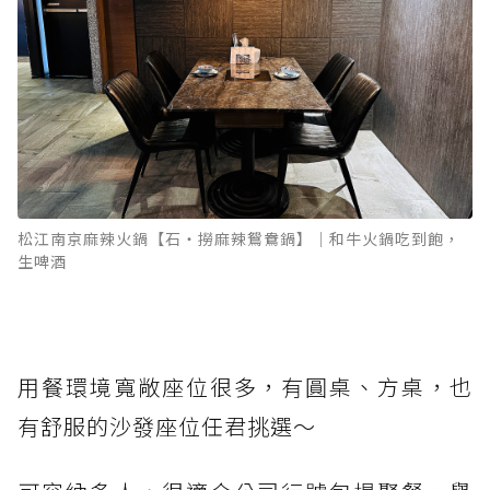
松江南京麻辣火鍋【石‧撈麻辣鴛鴦鍋】｜和牛火鍋吃到飽，
生啤酒
用餐環境寬敞座位很多，有圓桌、方桌，也
有舒服的沙發座位任君挑選～