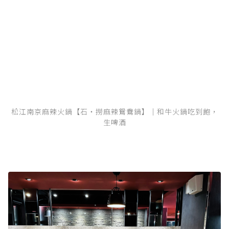
松江南京麻辣火鍋【石‧撈麻辣鴛鴦鍋】｜和牛火鍋吃到飽，
生啤酒