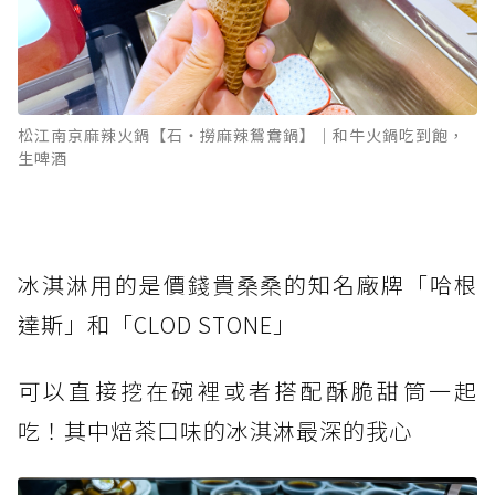
松江南京麻辣火鍋【石‧撈麻辣鴛鴦鍋】｜和牛火鍋吃到飽，
生啤酒
冰淇淋用的是價錢貴桑桑的知名廠牌「哈根
達斯」和「CLOD STONE」
可以直接挖在碗裡或者搭配酥脆甜筒一起
吃！其中焙茶口味的冰淇淋最深的我心