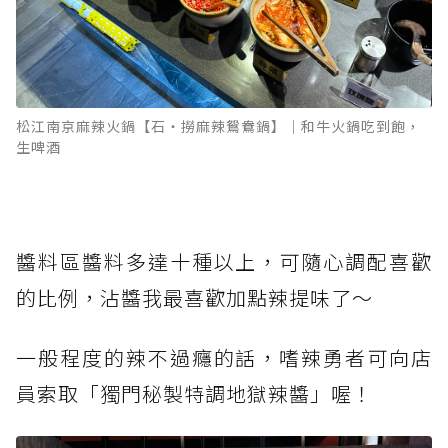
松江南京麻辣火鍋【石‧撈麻辣鴛鴦鍋】｜和牛火鍋吃到飽，
生啤酒
醬料區醬料多達十種以上，可隨心調配喜歡
的比例，沾醬我最喜歡加點辣提味了～
一般程度的辣不過癮的話，嗜辣勇者可向店
員索取「獨門秘製特調地獄辣醬」喔！