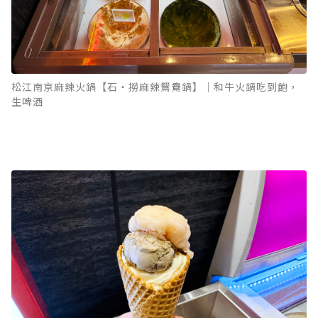
松江南京麻辣火鍋【石‧撈麻辣鴛鴦鍋】｜和牛火鍋吃到飽，
生啤酒