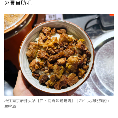
免費自助吧
松江南京麻辣火鍋【石‧撈麻辣鴛鴦鍋】｜和牛火鍋吃到飽，
生啤酒