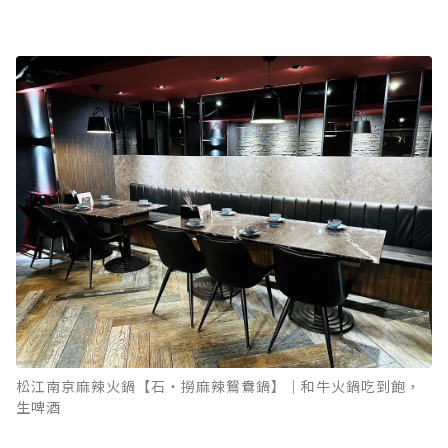
松江南京麻辣火鍋【石‧撈麻辣鴛鴦鍋】｜和牛火鍋吃到飽，
生啤酒