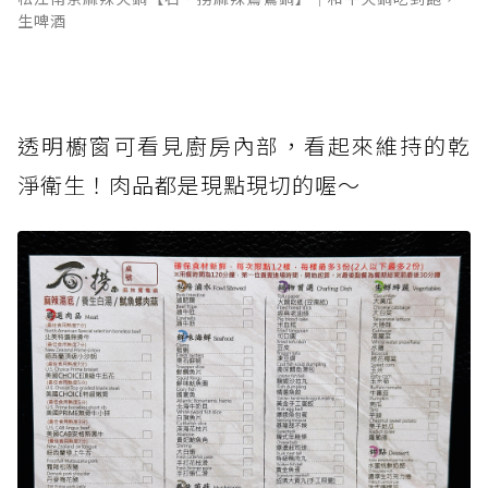
生啤酒
透明櫥窗可看見廚房內部，看起來維持的乾
淨衛生！肉品都是現點現切的喔～