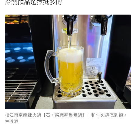
冷熱飲品選擇挺多的
松江南京麻辣火鍋【石‧撈麻辣鴛鴦鍋】｜和牛火鍋吃到飽，
生啤酒