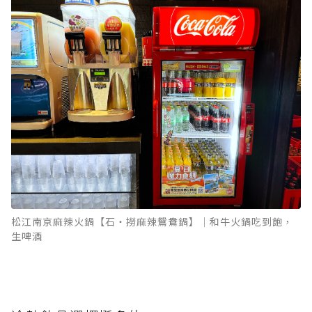
松江南京麻辣火鍋【石‧撈麻辣鴛鴦鍋】｜和牛火鍋吃到飽，
生啤酒