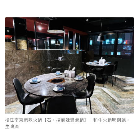
松江南京麻辣火鍋【石‧撈麻辣鴛鴦鍋】｜和牛火鍋吃到飽，
生啤酒