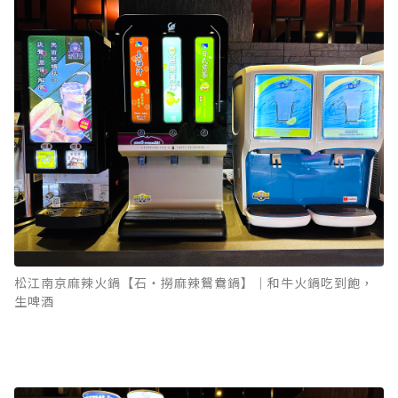
松江南京麻辣火鍋【石‧撈麻辣鴛鴦鍋】｜和牛火鍋吃到飽，
生啤酒