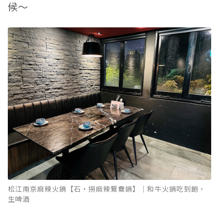
候～
松江南京麻辣火鍋【石‧撈麻辣鴛鴦鍋】｜和牛火鍋吃到飽，
生啤酒