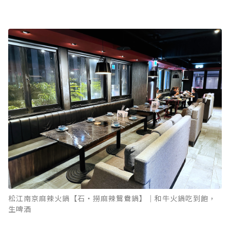
松江南京麻辣火鍋【石‧撈麻辣鴛鴦鍋】｜和牛火鍋吃到飽，
生啤酒