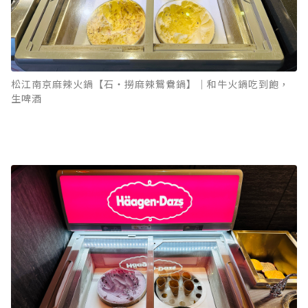
松江南京麻辣火鍋【石‧撈麻辣鴛鴦鍋】｜和牛火鍋吃到飽，
生啤酒