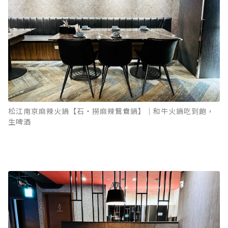
松江南京麻辣火鍋【石‧撈麻辣鴛鴦鍋】｜和牛火鍋吃到飽，
生啤酒