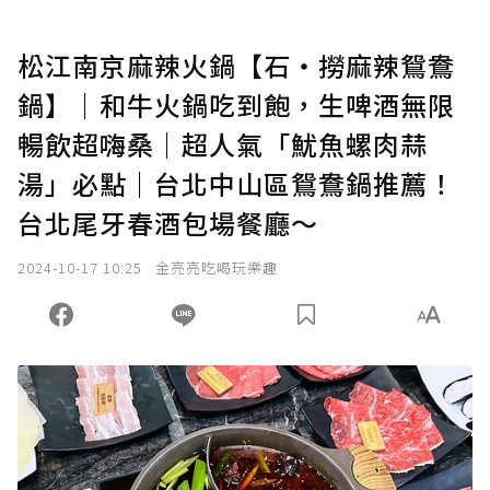
松江南京麻辣火鍋【石‧撈麻辣鴛鴦
鍋】｜和牛火鍋吃到飽，生啤酒無限
暢飲超嗨桑｜超人氣「魷魚螺肉蒜
湯」必點｜台北中山區鴛鴦鍋推薦！
台北尾牙春酒包場餐廳～
2024-10-17 10:25
金亮亮吃喝玩樂趣