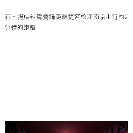
石‧撈麻辣鴛鴦鍋距離捷運松江南京步行約2
分鐘的距離