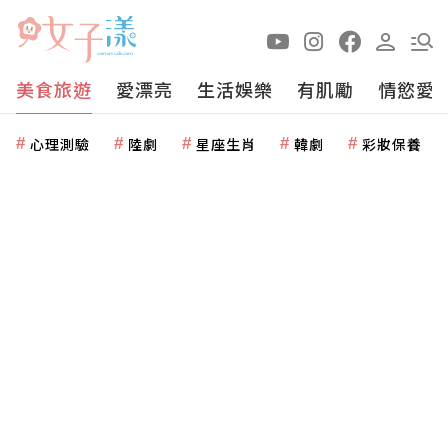
美食旅遊
愛漂亮
生活娛樂
有肌勵
情慾愛
心理測驗
陸劇
星座生肖
韓劇
彩妝保養