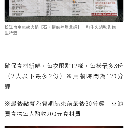
松江南京麻辣火鍋【石‧撈麻辣鴛鴦鍋】｜和牛火鍋吃到飽，
生啤酒
確保食材新鮮，每次限點12樣，每樣最多3份
（2人以下最多2份）※用餐時間為120分
鐘
※最後點餐為餐期結束前最後30分鐘 ※浪
費食物每人酌收200元食材費