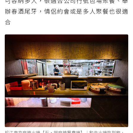
可容納多人，很適合公司行號包場聚餐、舉
辦春酒尾牙，情侶約會或是多人聚餐也很適
合
松江南京麻辣火鍋【石‧撈麻辣鴛鴦鍋】｜和牛火鍋吃到飽，