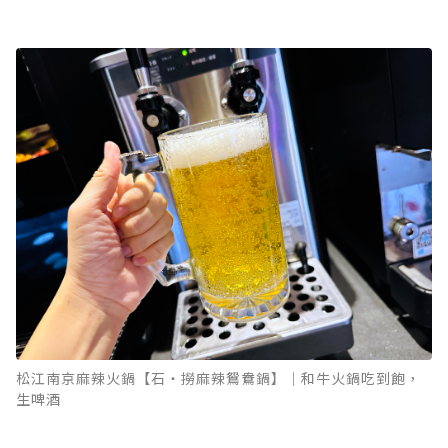
松江南京麻辣火鍋【石‧撈麻辣鴛鴦鍋】｜和牛火鍋吃到飽，
生啤酒