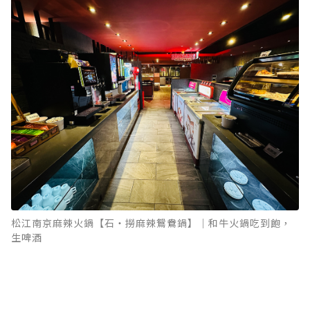
松江南京麻辣火鍋【石‧撈麻辣鴛鴦鍋】｜和牛火鍋吃到飽，
生啤酒