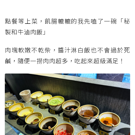
點餐等上菜，飢腸轆轆的我先嗑了一碗「秘
製和牛滷肉飯」
肉塊軟嫩不乾柴，醬汁淋白飯也不會過於死
鹹，隨便一撈肉肉超多，吃起來超級滿足！