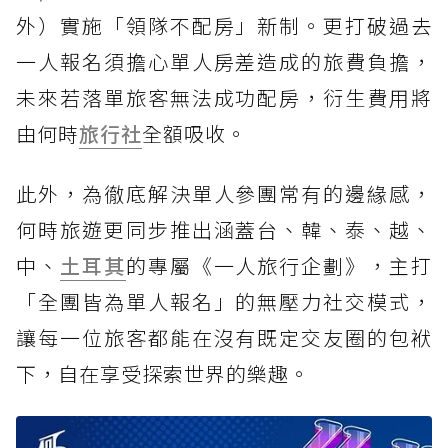
外）實施「領隊不配房」新制。更打破過去
一人報名須擔心單人房差造成的旅費負擔，
未來若落單旅客無法成功配房，衍生費用將
由何時
旅行社
全額吸收。
此外，為徹底解決單人參團常有的邊緣感，
何時旅遊更同步推出涵蓋台、韓、泰、越、
中、
土耳其
的專屬《一人旅行企劃》，主打
「全團皆為單人報名」的無壓力社交模式，
讓每一位旅客都能在沒有既定交友圈的包袱
下，自在享受探索世界的樂趣。