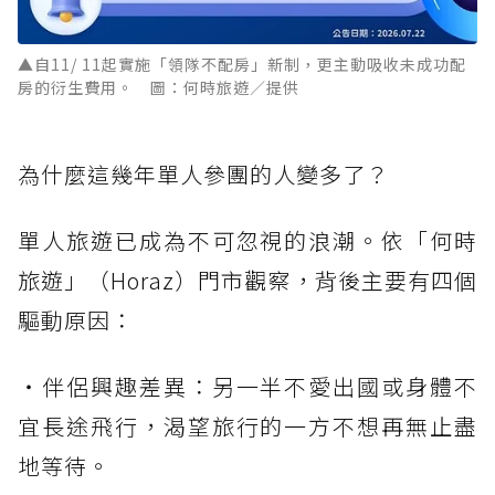
▲自11/ 11起實施「領隊不配房」新制，更主動吸收未成功配
房的衍生費用。 圖：何時旅遊／提供
為什麼這幾年單人參團的人變多了？
單人旅遊已成為不可忽視的浪潮。依「何時
旅遊」（Horaz）門市觀察，背後主要有四個
驅動原因：
・伴侶興趣差異：另一半不愛出國或身體不
宜長途飛行，渴望旅行的一方不想再無止盡
地等待。