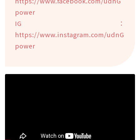
https://www.facebook.com/udnG
power
IG：
https://www.instagram.com/udnG
power