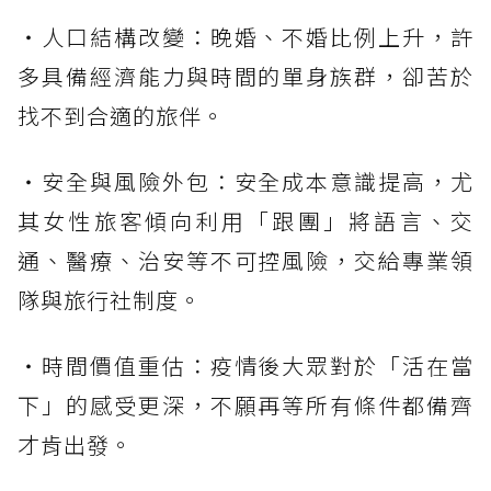
・人口結構改變：晚婚、不婚比例上升，許
多具備經濟能力與時間的單身族群，卻苦於
找不到合適的旅伴。
・安全與風險外包：安全成本意識提高，尤
其女性旅客傾向利用「跟團」將語言、交
通、醫療、治安等不可控風險，交給專業領
隊與旅行社制度。
・時間價值重估：疫情後大眾對於「活在當
下」的感受更深，不願再等所有條件都備齊
才肯出發。