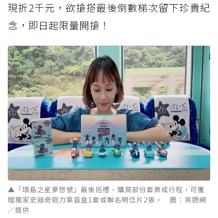
現折2千元，欲搶搭最後倒數梯次留下珍貴紀
念，即日起限量開搶！
▲「環島之星夢想號」最後巡禮，購買部份套票或行程，可獲
贈獨家史迪奇迴力車盲盒1套或聯名明信片2張。 圖：易遊網
／提供