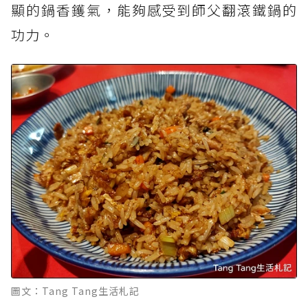
顯的鍋香鑊氣，能夠感受到師父翻滾鐵鍋的
功力。
圖文：Tang Tang生活札記