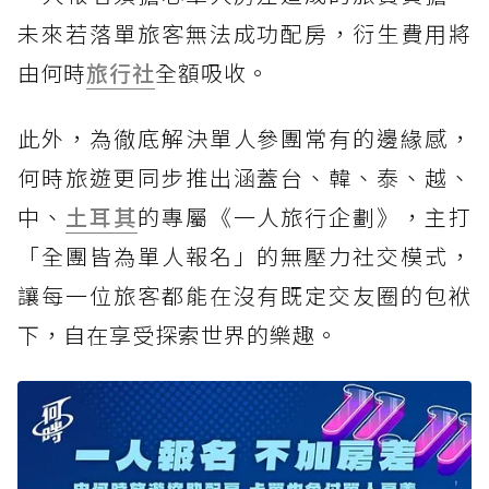
未來若落單旅客無法成功配房，衍生費用將
由何時
旅行社
全額吸收。
此外，為徹底解決單人參團常有的邊緣感，
何時旅遊更同步推出涵蓋台、韓、泰、越、
中、
土耳其
的專屬《一人旅行企劃》，主打
「全團皆為單人報名」的無壓力社交模式，
讓每一位旅客都能在沒有既定交友圈的包袱
下，自在享受探索世界的樂趣。