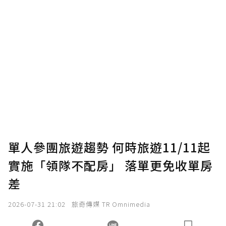
贊助說明
為了鼓勵作者持續創作更好的內容，會員可以
使用「贊助」功能實質回饋給喜愛的作者。可
將您認為適合的點數贈送給作者，一旦使用贊
助點數即不得撤銷，單筆贊助最低點數為30
點，最高點數沒有上限。
U 利點數 1 點 = NTD 1 元。
單人參團旅遊趨勢 何時旅遊11/11起
實施「領隊不配房」 落單更免收單房
確認送出
差
我已詳閱贊助說明，且同意站方的使用條款。
2026-07-31 21:02
旅奇傳媒 TR Omnimedia
您當前剩餘 U 利點數：
0
點；前往
購買點數