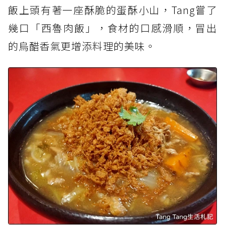
飯上頭有著一座酥脆的蛋酥小山，Tang嘗了
幾口「西魯肉飯」，食材的口感滑順，冒出
的烏醋香氣更增添料理的美味。