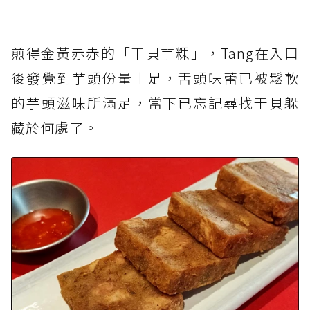
煎得金黃赤赤的「干貝芋粿」，Tang在入口
後發覺到芋頭份量十足，舌頭味蕾已被鬆軟
的芋頭滋味所滿足，當下已忘記尋找干貝躲
藏於何處了。