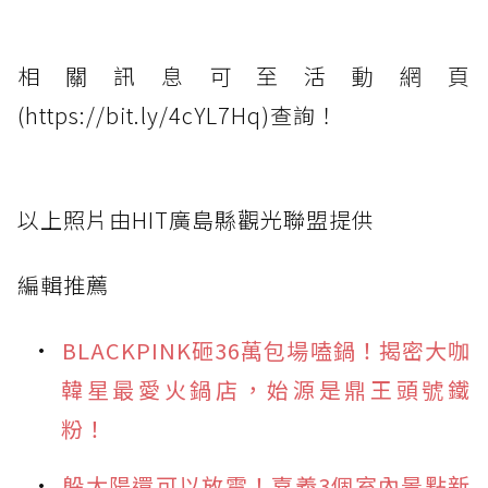
相關訊息可至活動網頁
(https://bit.ly/4cYL7Hq)查詢！
以上照片由HIT廣島縣觀光聯盟提供
編輯推薦
BLACKPINK砸36萬包場嗑鍋！揭密大咖
韓星最愛火鍋店，始源是鼎王頭號鐵
粉！
躲太陽還可以放電！嘉義3個室內景點新