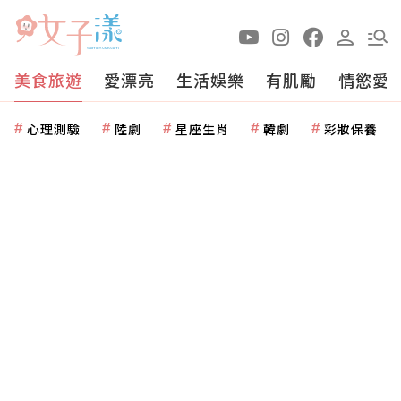
美食旅遊
愛漂亮
生活娛樂
有肌勵
情慾愛
心理測驗
陸劇
星座生肖
韓劇
彩妝保養