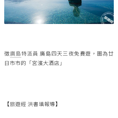
徵
廣島
特派員 廣島四天三夜免費遊，圖為廿
日市市的「宮濱大酒店」
【旅遊經 洪書瑱報導】