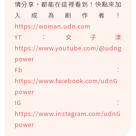
情分享，都能在這裡看到！快點來加
入成為創作者！
https://woman.udn.com
YT：女子漾
https://www.youtube.com/@udng
power
Fb：
https://www.facebook.com/udnG
power
IG：
https://www.instagram.com/udnG
power