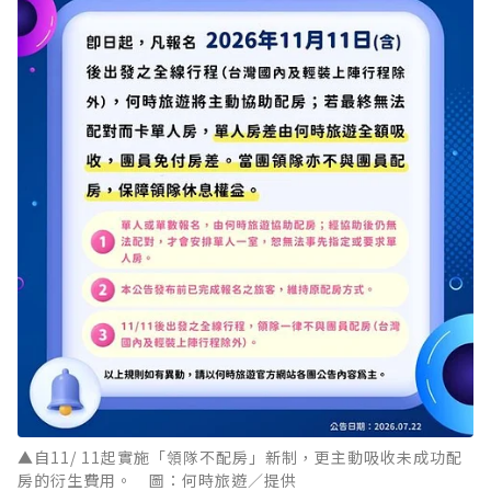
▲自11/ 11起實施「領隊不配房」新制，更主動吸收未成功配
房的衍生費用。 圖：何時旅遊／提供