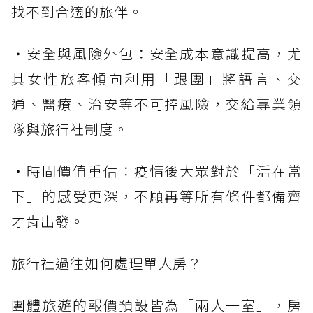
找不到合適的旅伴。
・安全與風險外包：安全成本意識提高，尤
其女性旅客傾向利用「跟團」將語言、交
通、醫療、治安等不可控風險，交給專業領
隊與旅行社制度。
・時間價值重估：疫情後大眾對於「活在當
下」的感受更深，不願再等所有條件都備齊
才肯出發。
旅行社過往如何處理單人房？
團體旅遊的報價預設皆為「兩人一室」，房