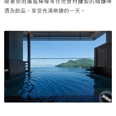
喝著使用廣島檸檬等在地食材釀製的精釀啤
酒及飲品，享受充滿樂趣的一天。