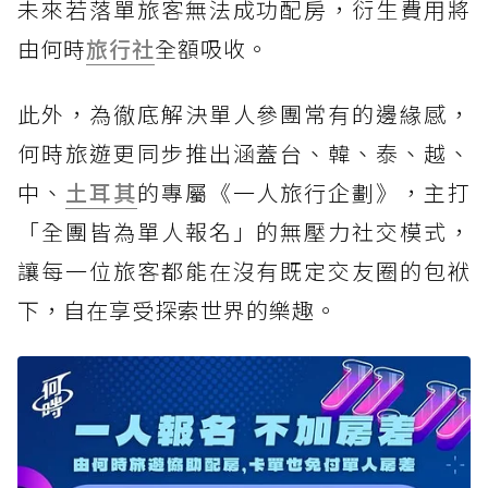
未來若落單旅客無法成功配房，衍生費用將
由何時
旅行社
全額吸收。
此外，為徹底解決單人參團常有的邊緣感，
何時旅遊更同步推出涵蓋台、韓、泰、越、
中、
土耳其
的專屬《一人旅行企劃》，主打
「全團皆為單人報名」的無壓力社交模式，
讓每一位旅客都能在沒有既定交友圈的包袱
下，自在享受探索世界的樂趣。