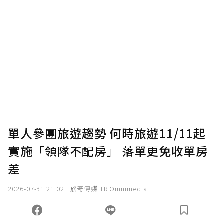
單人參團旅遊趨勢 何時旅遊11/11起
實施「領隊不配房」 落單更免收單房
差
2026-07-31 21:02
旅奇傳媒 TR Omnimedia