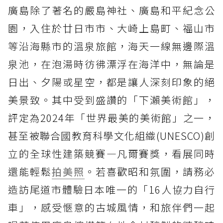
廣島除了著名的嚴島神社、廣島和平紀念公
園，入住於廿日市市、大崎上島町、福山市
等沿海縣市的溫泉旅館，海天一線無邊際溫
泉池，在泡湯時彷彿漂浮在海洋中，無論是
日出、夕陽或星空，都是讓人深刻印象的絕
美景致。其中受到盛讚的「下瀨美術館」，
評定為2024年「世界最美的美術館」之一，
甚至被聯合國教育科學文化組織(UNESCO)創
立的全球性建築競賽—凡爾賽獎，看展同時
還能輕鬆
拍美照
。若喜歡昭和氛圍，請務必
造訪尾道市體驗日本唯一的「16人協力自行
車」，感受愜意的古城風情，和旅伴們一起