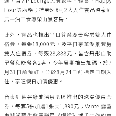
遇，含VIP Lounge免費飲料、輕食、Happy
Hour等服務；持券5張可2人入住雲品溫泉酒
店一泊二食尊榮山景客房。
此外，雲品也推出平日尊榮湖景客房雙人住
宿券，每張18,000元，及平日豪華湖景套房
雙人住宿券，每張28,888元，皆含丹彤自助
早餐和晚餐各2客，今年暑期推出加碼，於7
月31日前預訂，並於8月24日前指定日期入
住，享旺假日加價優惠。
台東紅葉谷綠能溫泉園區推出的泡湯優惠套
券，每套5張加贈1張共1,890元；Vantel露營
車與溪頭生態露營區《蟬說》攜手合作的車