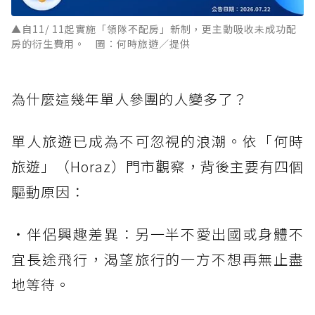
▲自11/ 11起實施「領隊不配房」新制，更主動吸收未成功配
房的衍生費用。 圖：何時旅遊／提供
為什麼這幾年單人參團的人變多了？
單人旅遊已成為不可忽視的浪潮。依「何時
旅遊」（Horaz）門市觀察，背後主要有四個
驅動原因：
・伴侶興趣差異：另一半不愛出國或身體不
宜長途飛行，渴望旅行的一方不想再無止盡
地等待。