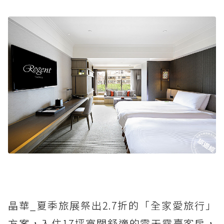
晶華_夏季旅展祭出2.7折的「全家愛旅行」
方案，入住17坪寬闊舒適的雲天露臺客房，