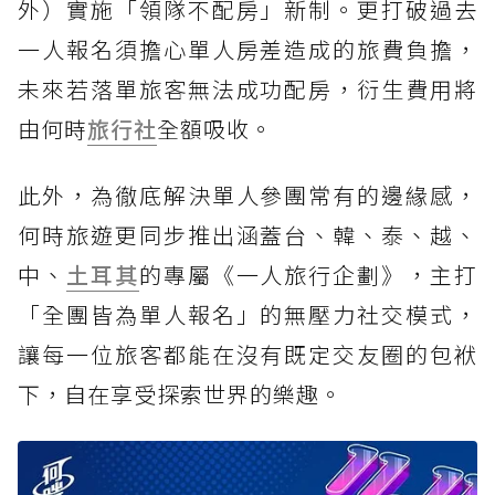
外）實施「領隊不配房」新制。更打破過去
一人報名須擔心單人房差造成的旅費負擔，
未來若落單旅客無法成功配房，衍生費用將
由何時
旅行社
全額吸收。
此外，為徹底解決單人參團常有的邊緣感，
何時旅遊更同步推出涵蓋台、韓、泰、越、
中、
土耳其
的專屬《一人旅行企劃》，主打
「全團皆為單人報名」的無壓力社交模式，
讓每一位旅客都能在沒有既定交友圈的包袱
下，自在享受探索世界的樂趣。