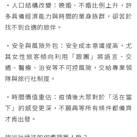
・人口結構改變：晚婚、不婚比例上升，許
多具備經濟能力與時間的單身族群，卻苦於
找不到合適的旅伴。
・安全與風險外包：安全成本意識提高，尤
其女性旅客傾向利用「跟團」將語言、交
通、醫療、治安等不可控風險，交給專業領
隊與旅行社制度。
・時間價值重估：疫情後大眾對於「活在當
下」的感受更深，不願再等所有條件都備齊
才肯出發。