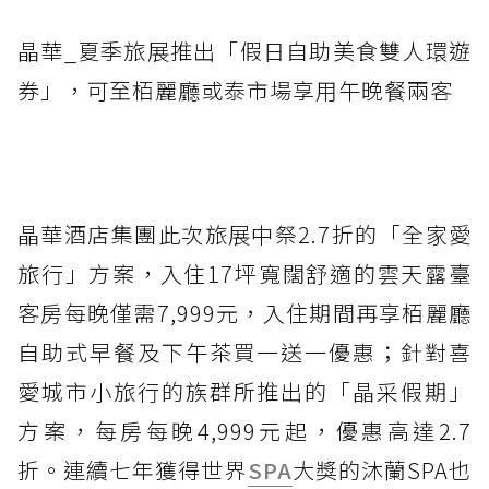
晶華_夏季旅展推出「假日自助美食雙人環遊
券」，可至栢麗廳或泰市場享用午晚餐兩客
晶華酒店集團此次旅展中祭2.7折的「全家愛
旅行」方案，入住17坪寬闊舒適的雲天露臺
客房每晚僅需7,999元，入住期間再享栢麗廳
自助式早餐及下午茶買一送一優惠；針對喜
愛城市小旅行的族群所推出的「晶采假期」
方案，每房每晚4,999元起，優惠高達2.7
折。連續七年獲得世界
SPA
大獎的沐蘭SPA也