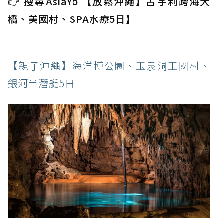
👉 搜尋AsiaYo 【放鬆沖繩】古宇利跨海大
橋、美國村、SPA水療5日】
【親子沖繩】海洋博公園、玉泉洞王國村、
銀河半潛艇5日