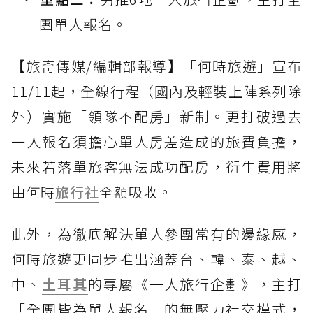
團單人報名。
【旅奇傳媒/編輯部報導】「何時旅遊」宣布
11/11起，全線行程（國內及輕裝上陣系列除
外）實施「領隊不配房」新制。更打破過去
一人報名須擔心單人房差造成的旅費負擔，
未來若落單旅客無法成功配房，衍生費用將
由何時
旅行社
全額吸收。
此外，為徹底解決單人參團常有的邊緣感，
何時旅遊更同步推出涵蓋台、韓、泰、越、
中、
土耳其
的專屬《一人旅行企劃》，主打
「全團皆為單人報名」的無壓力社交模式，