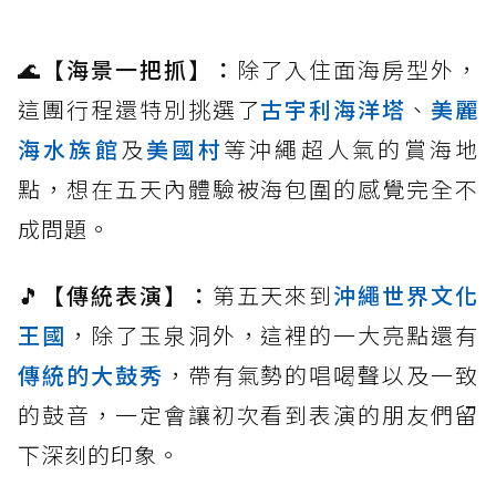
🌊
【海景一把抓】：
除了入住面海房型外，
這團行程還特別挑選了
古宇利海洋塔
、
美麗
海水族館
及
美國村
等沖繩超人氣的賞海地
點，想在五天內體驗被海包圍的感覺完全不
成問題。
🎵
【傳統表演】：
第五天來到
沖繩世界文化
王國
，除了玉泉洞外，這裡的一大亮點還有
傳統的大鼓秀
，帶有氣勢的唱喝聲以及一致
的鼓音，一定會讓初次看到表演的朋友們留
下深刻的印象。