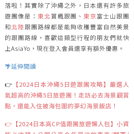
落啦！其實除了沖繩之外，日本還有許多旅
遊團像是：
東北
賞楓跟團、
東京
富士山跟團
和
北陸
跟團路線都是能夠收穫豐富自然美景
的跟團路線，喜歡這類型行程的朋友們就快
上AsiaYo，現在登入會員還享有額外優惠。
🌴延伸閱讀
👉
【2024日本沖繩5日遊跟團攻略】嚴選人
氣超高的沖繩5日旅遊團！走訪必去海景觀賞
點，還能入住被海包圍的夢幻海景飯店！
👉【2024日本高CP值跟團旅遊懶人包】小資