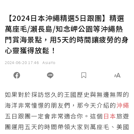
【2024日本沖繩精選5日跟團】精選
萬座毛/瀨長島/知念岬公園等沖繩熱
門賞海景點，用5天的時間讓疲勞的身
心靈獲得放鬆！
2024-06-20 17:46
AsiaYo
如果對於探訪悠久的王國歷史與無邊無際的
海洋非常憧憬的朋友們，那今天介紹的
沖繩
五日跟團一定會非常適合你。這個
日本
旅遊
團運用五天的時間帶領大家到萬座毛、美國