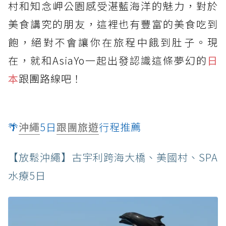
村和知念岬公園感受湛藍海洋的魅力，對於
美食講究的朋友，這裡也有豐富的美食吃到
飽，絕對不會讓你在旅程中餓到肚子。現
在，就和AsiaYo一起出發認識這條夢幻的
日
本
跟團路線吧！
🌴
沖繩
5日
跟團旅遊
行程推薦
【放鬆沖繩】古宇利跨海大橋、美國村、SPA
水療5日