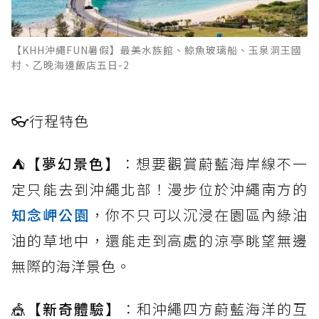
【KHH沖繩FUN暑假】最美水族館、鯨魚玻璃船、玉泉洞王國
村、乙晚海邊飯店五日-2
👓
行程特色
⛺
【夢幻景色】
：想要觀賞蔚藍海岸線不一
定只能去到沖繩北部！漫步位於沖繩南方的
知念岬公園
，你不只可以沉浸在園區內綠油
油的草地中，還能走到高處的涼亭眺望無邊
無際的海洋景色。
🎪
【新奇體驗】
：和沖繩四方蔚藍海洋的互