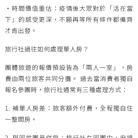
・時間價值重估：疫情後大眾對於「活在當
下」的感受更深，不願再等所有條件都備齊
才肯出發。
旅行社過往如何處理單人房？
團體旅遊的報價預設皆為「兩人一室」，房
費由兩位旅客共同分攤。 過去當消費者獨自
報名參團時，旅行社通常有三種處理方式：
1. 補單人房差：旅客額外付費，全程獨自住
一整間房。
2. 與同性團員併房：旅行社在同團中，安排