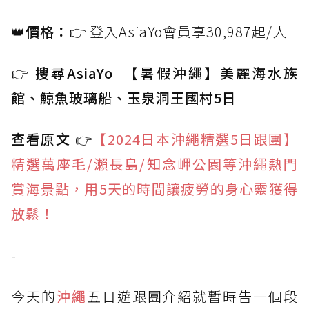
👑價格：
👉 登入AsiaYo會員享30,987起/人
👉 搜尋AsiaYo 【暑假沖繩】美麗海水族
館、鯨魚玻璃船、玉泉洞王國村5日
查看原文
👉
【2024日本沖繩精選5日跟團】
精選萬座毛/瀨長島/知念岬公園等沖繩熱門
賞海景點，用5天的時間讓疲勞的身心靈獲得
放鬆！
-
今天的
沖繩
五日遊跟團介紹就暫時告一個段