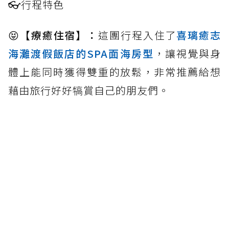
👓
行程特色
😝
【療癒住宿】：
這團行程入住了
喜璃癒志
海灘渡假飯店的SPA面海房型
，讓視覺與身
體上能同時獲得雙重的放鬆，非常推薦給想
藉由旅行好好犒賞自己的朋友們。