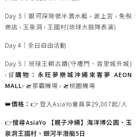
Day 3｜銀河探險號半潛水艇 › 波上宮 › 免稅
商店 › 玉泉洞 › 王國村(琉球大鼓隊表演)
Day 4｜全日自由活動
Day 5｜琉球王朝古蹟(守禮門、首里城外城)
›
🛒購物：永旺夢樂城沖繩來客夢 AEON
MALL
› 🛫那霸機場 › 🛫桃園機場
👑價格：
👉 登入AsiaYo會員享29,007起/人
👉
搜尋AsiaYo 【親子沖繩】海洋博公園、玉
泉洞王國村、銀河半潛艇5日