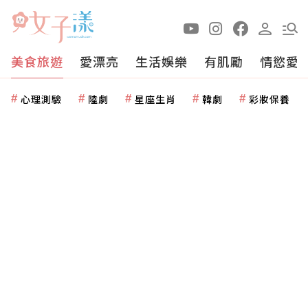
美食旅遊
愛漂亮
生活娛樂
有肌勵
情慾愛
心理測驗
陸劇
星座生肖
韓劇
彩妝保養