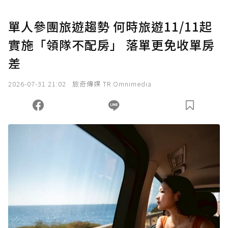
U 利點數 1 點 = NTD 1 元。
單人參團旅遊趨勢 何時旅遊11/11起
實施「領隊不配房」 落單更免收單房
確認送出
差
我已詳閱贊助說明，且同意站方的使用條款。
2026-07-31 21:02
旅奇傳媒 TR Omnimedia
您當前剩餘 U 利點數：
0
點；前往
購買點數