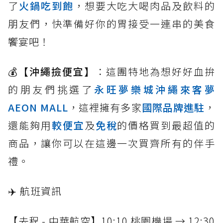
了
火鍋吃到飽
，想要大吃大喝肉品及飲料的
朋友們，快準備好你的胃接受一連串的美食
饗宴吧！
💰
【沖繩撿便宜】
：這團特地為想好好血拚
的朋友們挑選了
永旺夢樂城沖繩來客夢
AEON MALL
，這裡擁有多家
國際品牌進駐
，
還能夠用
較便宜
及
免稅
的價格買到最超值的
商品，讓你可以在這邊一次買齊所有的伴手
禮。
✈️
航班資訊
【去程 - 中華航空】10:10 桃園機場 → 12:30