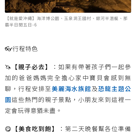
【就是愛沖繩】海洋博公園、玉泉洞王國村、銀河半潛艇、那
霸半日閒五日-6
👓
行程特色
🦄
【親子必去】
：如果有帶著孩子們一起參
加的爸爸媽媽完全擔心家中寶貝會感到無
聊，行程安排至
美麗海水族館
及
恐龍主題公
園
這些熱門的親子景點，小朋友來到這裡一
定會玩得意猶未盡。
😋
【美食吃到飽】
：第二天晚餐幫各位準備