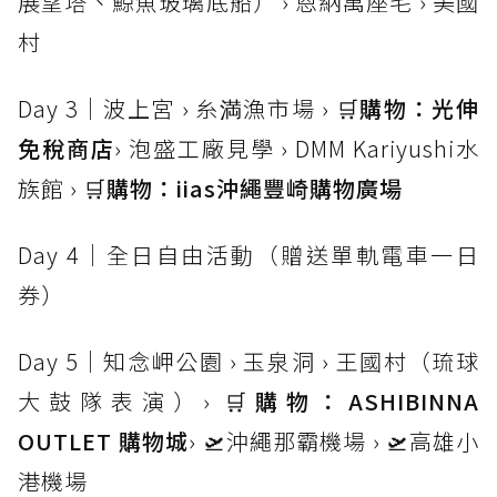
展望塔、鯨魚玻璃底船） › 恩納萬座毛 › 美國
村
Day 3｜波上宮 › 糸満漁市場 › 🛒
購物：光伸
免稅商店
› 泡盛工廠見學 › DMM Kariyushi水
族館 › 🛒
購物：iias沖繩豐崎購物廣場
Day 4｜全日自由活動（贈送單軌電車一日
券）
Day 5｜知念岬公園 › 玉泉洞 › 王國村（琉球
大鼓隊表演）› 🛒
購物：ASHIBINNA
OUTLET 購物城
› 🛫沖繩那霸機場 › 🛫高雄小
港機場