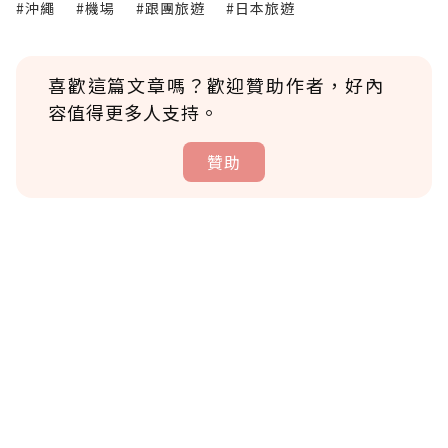
#沖繩
#機場
#跟團旅遊
#日本旅遊
喜歡這篇文章嗎？歡迎贊助作者，好內
容值得更多人支持。
贊助
贊助說明
為了鼓勵作者持續創作更好的內容，會員可以
使用「贊助」功能實質回饋給喜愛的作者。可
將您認為適合的點數贈送給作者，一旦使用贊
助點數即不得撤銷，單筆贊助最低點數為30
點，最高點數沒有上限。