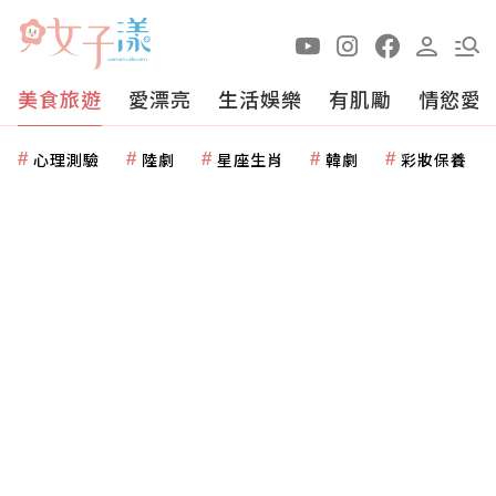
美食旅遊
愛漂亮
生活娛樂
有肌勵
情慾愛
心理測驗
陸劇
星座生肖
韓劇
彩妝保養