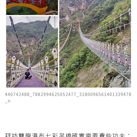
440742488_7882994625052477_3180096561401339478
_n
拜訪雙龍瀑布七彩吊橋確實需要費些功夫：