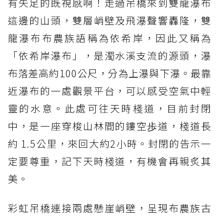
有失足的既視感啊！走過吊橋來到雙龍瀑布
這邊的山頭，雙層峭壁及飛瀑聲響轟隆，雙
龍瀑布布農族語稱為依希岸，因此又稱為
「依希岸瀑布」，是濁水溪支流的源頭，瀑
布落差高約100公尺，分為上瀑與下瀑。最靠
近瀑布的一處觀景平台，可以感受空氣中輕
靈的水意。此處可往天時棧道，目前封閉
中，是一座穿梭山林間的鏤空歩道，棧道長
約 1.5公里，來回大約2小時。封閉的告示一
定要尊重，記下天時棧道，有機會再親炙其
美。
彩虹吊橋連接兩處懸崖峭壁，呈現布農族古