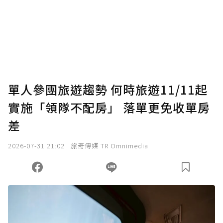
為了鼓勵作者持續創作更好的內容，會員可以
使用「贊助」功能實質回饋給喜愛的作者。可
將您認為適合的點數贈送給作者，一旦使用贊
助點數即不得撤銷，單筆贊助最低點數為30
點，最高點數沒有上限。
U 利點數 1 點 = NTD 1 元。
單人參團旅遊趨勢 何時旅遊11/11起
實施「領隊不配房」 落單更免收單房
確認送出
差
我已詳閱贊助說明，且同意站方的使用條款。
2026-07-31 21:02
旅奇傳媒 TR Omnimedia
您當前剩餘 U 利點數：
0
點；前往
購買點數