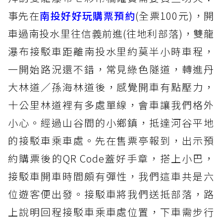
事先在
南投好好玩購票預約
(全票100元)，開
車過南投水里往信義前進(往地利部落)，雙龍
瀑布接駁車距離南投水里約莫半小時車程，
一開始路況還不錯，常見綠色隧道，轉進丹
大林道／孫海林道後，感覺開車有點壓力，
十公里林道裡有多處單線，會車讓我們格外
小心。經過山谷間的小鄉鎮，抵達河谷平地
的接駁車乘車處。先在售票亭報到，出示預
約購票後的QR Code蓋好手章，搭上小巴，
接駁車開車時間頗有彈性，我們這車共是六
位遊客便出發。接駁車將我們送抵部落，路
上說明回程接駁車乘車處位置，下車需步行