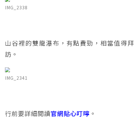
IMG_2338
山谷裡的雙龍瀑布，有點費勁，相當值得拜
訪。
IMG_2341
行前要詳細閱讀
官網貼心叮嚀
。