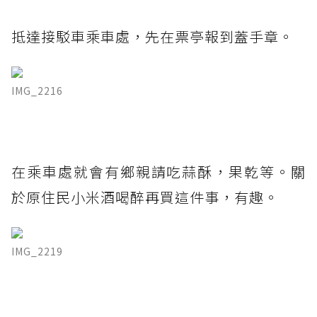
抵達接駁車乘車處，先在票亭報到蓋手章。
IMG_2216
在乘車處就會有鄉親請吃蒜酥，果乾等。關
於原住民小米酒喝醉再買這件事，有趣。
IMG_2219