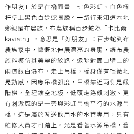
作朋友」於是在橋面畫上七色彩虹、白色欄
杆塗上黑色百步蛇圖騰。一路行來知道本地
鄉親是布農族，布農族稱百步蛇為「卡比爾-
kaviath」，意思是「好朋友」：百步蛇到布
農族家中，慷慨地伸展漂亮的身驅，讓布農
族能模仿其美麗的紋路。遠眺對面山壁上的
兩道銀白瀑布，走上吊橋，橋身僅有輕微地
晃動感，因應吊橋弧度，吊橋靠近兩側是緩
階梯，全程鏤空地板，低頭走路頗刺激。更
有刺激感的是一旁與彩虹吊橋平行的水源吊
橋，這是屬於輸送飲用水的水管專用，只有
維修人員才可踏上。光是看著水源吊橋，舊