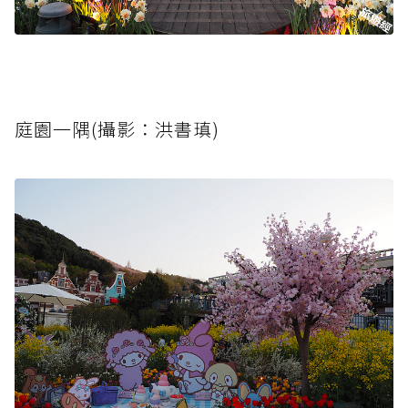
庭園一隅(攝影：洪書瑱)