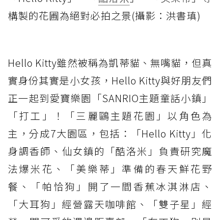
構製的花圃為絕對必拍之景(攝影：洪書瑱)
Hello Kitty雖然被稱為凱蒂貓、無嘴貓，但真
實身份其實是小女孩，Hello Kitty與好朋友們
正一起到愛寶樂園「SANRIO主題童話小鎮」
「打工」！「三麗鷗主題花園」以角色為
主，分成7大園區，包括：「Hello Kitty」化
身調香師、仙女鎮的「酷洛米」負責研究魔
法爆米花、「美樂蒂」準備的春天鮮花野
餐、「帕恰狗」開了一間香蕉冰淇淋店、
「大耳狗」經營露天咖啡館、「雙子星」經