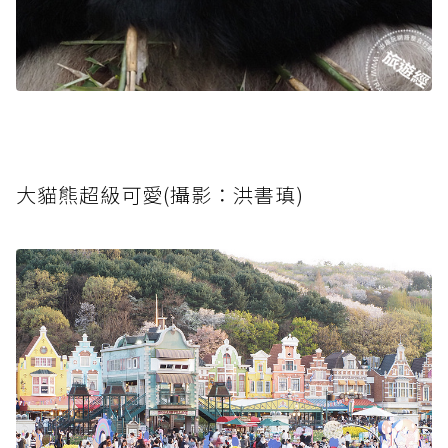
大貓熊超級可愛(攝影：洪書瑱)