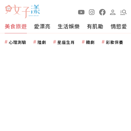
美食旅遊
愛漂亮
生活娛樂
有肌勵
情慾愛
心理測驗
陸劇
星座生肖
韓劇
彩妝保養