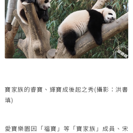
寶家族的睿寶、輝寶成後起之秀(攝影：洪書
瑱)
愛寶樂園因「福寶」等「寶家族」成員、宋