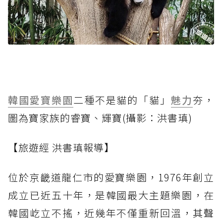
韓國
愛寶樂園
二種不是貓的「貓」
魅力
夯，
圖為寶家族的睿寶、輝寶(攝影：洪書瑱)
【旅遊經 洪書瑱報導】
位於京畿道龍仁市的愛寶樂園，1976年創立
成立已近五十年，是韓國最大主題樂園，在
韓國屹立不搖，近幾年不僅重新回溫，其聲