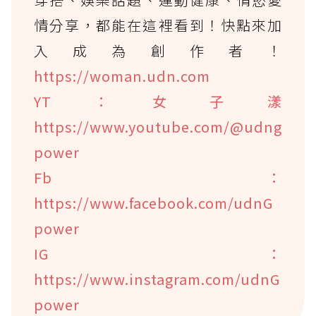
情分享，都能在這裡看到！快點來加
入成為創作者！
https://woman.udn.com
YT：女子漾
https://www.youtube.com/@udng
power
Fb：
https://www.facebook.com/udnG
power
IG：
https://www.instagram.com/udnG
power