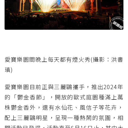
愛寶樂園間晚上每天都有煙火秀(攝影：洪書
瑱)
愛寶樂園目前正與三麗鷗攜手，推出2024年
的「鬱金香節」，開放的歐式庭園種滿上萬
株鬱金香外，還有水仙花、風信子等花卉，
配上三麗鷗明星，呈現一種熱鬧的氛圍，相
關活動已登場，活動直至6月16日止，其中大