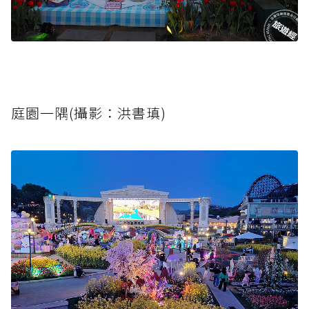
庭園一隅(攝影：洪書瑱)