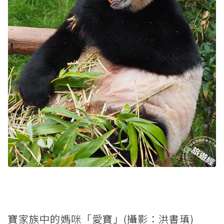
寶家族中的媽咪「愛寶」(攝影：洪書瑱)