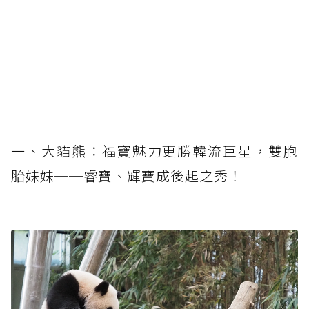
一、大貓熊：福寶魅力更勝韓流巨星，雙胞
胎妹妹──睿寶、輝寶成後起之秀！