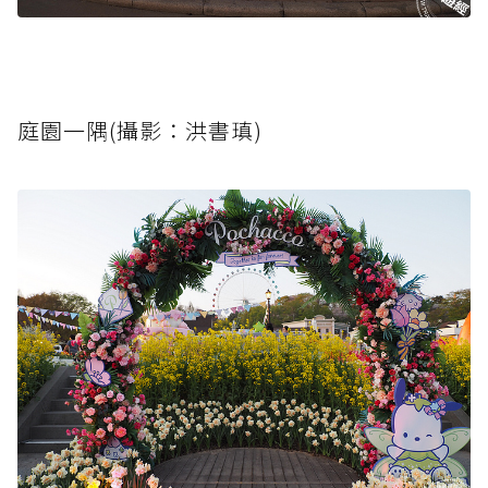
庭園一隅(攝影：洪書瑱)