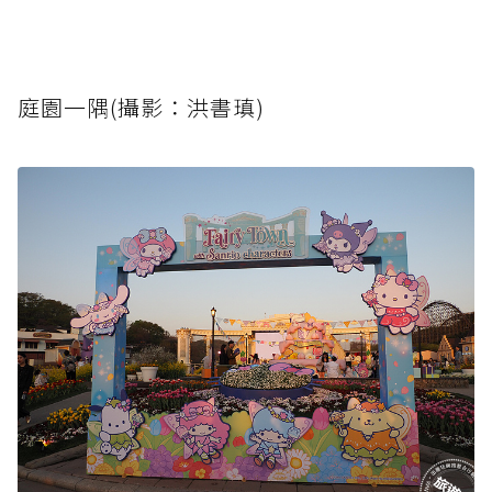
庭園一隅(攝影：洪書瑱)