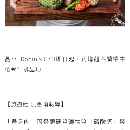
晶華_Robin's Grill即日起，再增紐西蘭犢牛
帶骨牛排品項
【旅遊經 洪書瑱報導】
「帶骨肉」因骨頭硬質礦物質「磷酸鈣」與