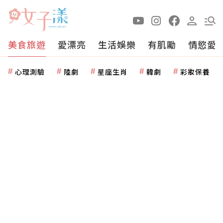
美食旅遊
愛漂亮
生活娛樂
有肌勵
情慾愛
心理測驗
陸劇
星座生肖
韓劇
彩妝保養