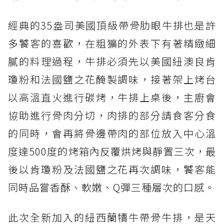
經典的35盎司美國頂級帶骨肋眼牛排也是許
多饕客的喜歡，在粗獷的外表下有著精緻細
膩的料理過程，牛排必須先以美國紐澳良肯
瓊粉和法國鹽之花醃製調味，接著架上烤台
以高溫直火進行碳烤，牛排上桌後，主廚會
協助進行骨肉分切，肉排的部分請食客分食
的同時，會再將骨邊帶肉的部位放入中心溫
度達500度的烤箱內反覆烘烤與靜置三次，最
後以肯瓊粉及法國鹽之花再次調味，饕客能
同時品嘗香酥、軟嫩、Q彈三種層次的口感。
此次全新加入的紐西蘭犢牛帶骨牛排，是天