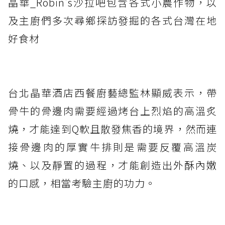
晶華_Robin's沙拉吧包含各式小農作物，以
及主廚們多次尋鄉探訪發掘的各式台灣在地
好食材
台北晶華酒店西餐廚藝總監林顯威表示，帶
骨牛的骨邊肉需要經過烤台上烈焰的高溫炙
燒，才能達到Q軟且散發焦香的境界，然而連
接骨邊肉的厚實牛排則是需要反覆高溫炭
燒、以及靜置的過程，才能創造出外酥內嫩
的口感，相當考驗主廚的功力。