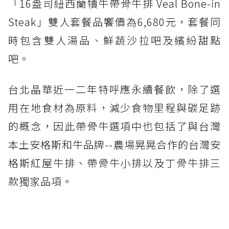
「16盎司紐西蘭犢牛帶骨牛排 Veal Bone-in
Steak」雙人套餐品饗價為6,680元，套餐同
時包含雙人湯品、鮮蔬沙拉吧及繽紛甜點
吧。
台北晶華近一二年特呼應永續餐飲，除了選
用在地食材為原料，減少食物里程與碳足跡
的概念，因此帶骨牛選項中也包括了與台灣
本土安格斯和牛品牌--農場晃晃合作的台灣安
格斯紅屋牛排、帶骨牛小排以及丁骨牛排三
款獨家品項。