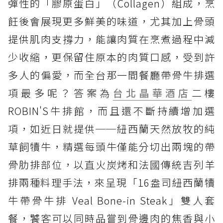
彈性的「膠原蛋白」（Collagen）組成，烹
飪後會展現更多鮮美的味道，尤其加上骨頭
提供肌肉支撐力，能讓肉質在烹煮過程中減
少收縮，更保留住原本的肉質口感，受到許
多人的偏愛，而全台那一間餐廳帶骨牛排選
項最多呢？答案為
台北晶華酒店
二樓
ROBIN'S牛排館，而且還不斷持續增加選
項，如近日就提供──紐西蘭天然放牧的純
草飼犢牛，精選每頭牛僅能分切出兩塊的帶
骨肋排部位，以直火炭烤和法國傳統吉列羊
排兩種料理手法，來呈現「16盎司紐西蘭犢
牛帶骨牛排 Veal Bone-in Steak」雙人套
餐，饕客可以同時品嘗到骨邊肉的焦香與小