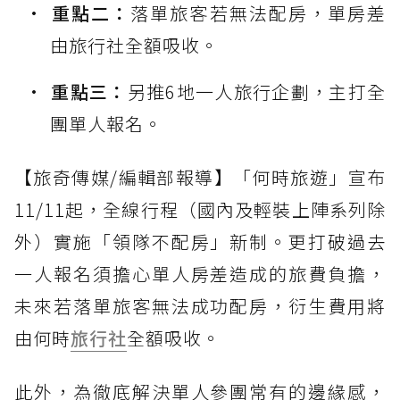
重點二：
落單旅客若無法配房，單房差
由旅行社全額吸收。
重點三：
另推6地一人旅行企劃，主打全
團單人報名。
【旅奇傳媒/編輯部報導】「何時旅遊」宣布
11/11起，全線行程（國內及輕裝上陣系列除
外）實施「領隊不配房」新制。更打破過去
一人報名須擔心單人房差造成的旅費負擔，
未來若落單旅客無法成功配房，衍生費用將
由何時
旅行社
全額吸收。
此外，為徹底解決單人參團常有的邊緣感，