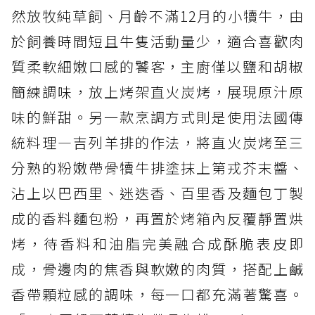
然放牧純草飼、月齡不滿12月的小犢牛，由
於飼養時間短且牛隻活動量少，適合喜歡肉
質柔軟細嫩口感的饕客，主廚僅以鹽和胡椒
簡練調味，放上烤架直火炭烤，展現原汁原
味的鮮甜。另一款烹調方式則是使用法國傳
統料理—吉列羊排的作法，將直火炭烤至三
分熟的粉嫩帶骨犢牛排塗抹上第戎芥末醬、
沾上以巴西里、迷迭香、百里香及麵包丁製
成的香料麵包粉，再置於烤箱內反覆靜置烘
烤，待香料和油脂完美融合成酥脆表皮即
成，骨邊肉的焦香與軟嫩的肉質，搭配上鹹
香帶顆粒感的調味，每一口都充滿著驚喜。