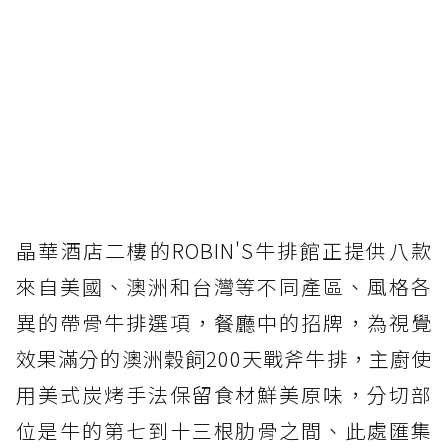
晶華酒店二樓的ROBIN'S牛排館正提供八款
來自美國、澳洲和台灣等不同產區、風格各
異的帶骨牛排選項，餐廳中的招牌，為視覺
效果滿分的澳洲穀飼200天戰斧牛排，主廚使
用美式炭烤手法保留食材鮮美原味，分切部
位是牛的第七到十三根肋骨之間、此處匯集