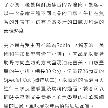
了沙朗、老饕與酥脆焦香的骨邊肉，饕客可
以一次品嚐三種不同肉品的口感。牛排在焦
香的外表下，仍有柔嫩多汁的口感與均溫的
最佳熟度。
另外還有受主廚推薦為Robin’s獨家的「美
國
和牛
加長型帶骨牛小排」，肉品是以順著
肋骨方向直切的方式呈現油花豐美、口感豐
腴的牛小排，總長30公分、份量達36盎司的
Special Cut (獨特切工)，以豪邁的高溫直火
進行三次反覆靜置及炭烤的過程，饕客可以
同時品嘗到成品骨邊肉的焦香與肉排軟嫩細
緻的口感，風味層次豐富值得細細品嘗。