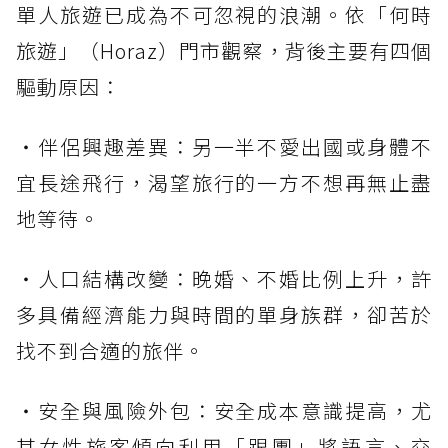
單人旅遊已成為不可忽視的浪潮。依「何時
旅遊」（Horaz）門市觀察，背後主要有四個
驅動原因：
・伴侶興趣差異：另一半不愛出國或身體不
宜長途飛行，渴望旅行的一方不想再無止盡
地等待。
・人口結構改變：晚婚、不婚比例上升，許
多具備經濟能力與時間的單身族群，卻苦於
找不到合適的旅伴。
・安全與風險外包：安全成本意識提高，尤
其女性旅客傾向利用「跟團」將語言、交