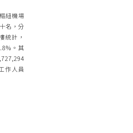
個樞紐機場
進入前十名，分
樓統計，
.8%。其
27,294
工作人員