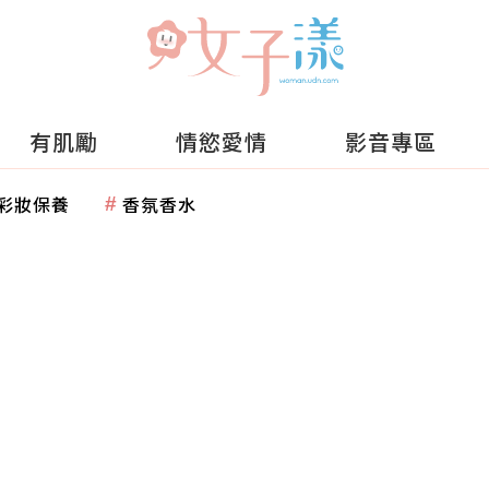
有肌勵
情慾愛情
影音專區
彩妝保養
香氛香水