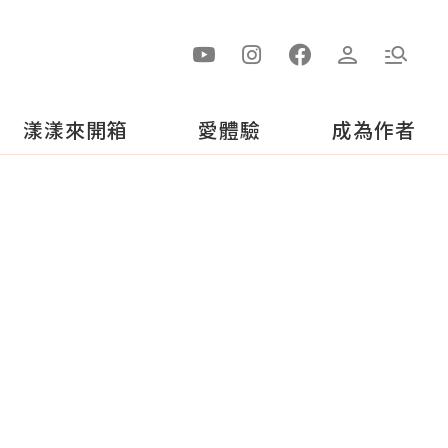
漾漾來開箱
愛體驗
成為作者