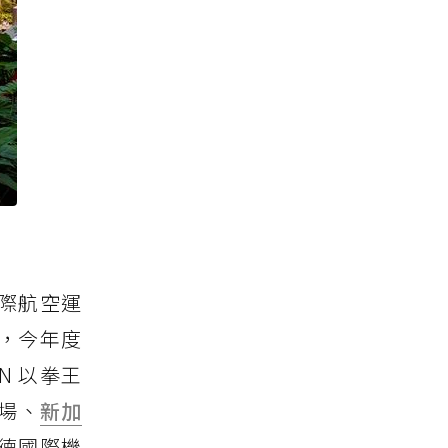
際航空運
名，今年度
N 以拳王
場、
新加
哈馬德國際機