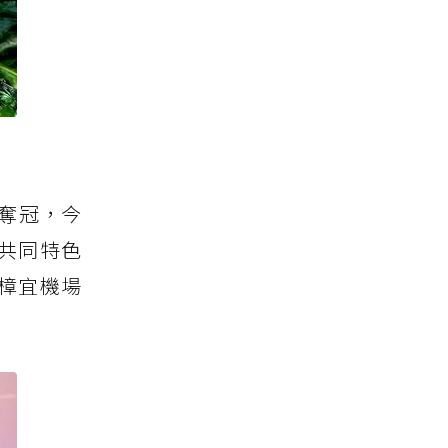
年奪冠，今
共同特色
樟宜機場