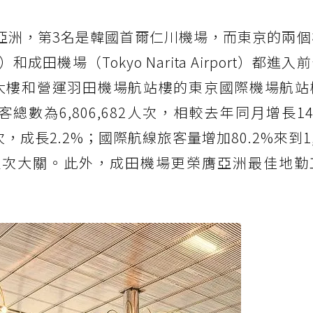
在亞洲，第3名是韓國首爾仁川機場，而東京的兩
port）和成田機場（Tokyo Narita Airport）都
大樓和營運羽田機場航站樓的東京國際機場航站
總數為6,806,682人次，相較去年同月增長14
次，成長2.2%；國際航線旅客量增加80.2%來到1,7
人次大關。此外，成田機場更榮膺亞洲最佳地勤