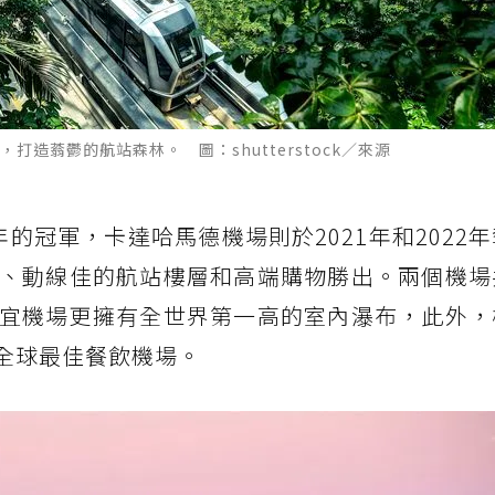
造蓊鬱的航站森林。 圖：shutterstock／來源
3年的冠軍，卡達哈馬德機場則於2021年和2022
、動線佳的航站樓層和高端購物勝出。兩個機場
宜機場更擁有全世界第一高的室內瀑布，此外，
年全球最佳餐飲機場。