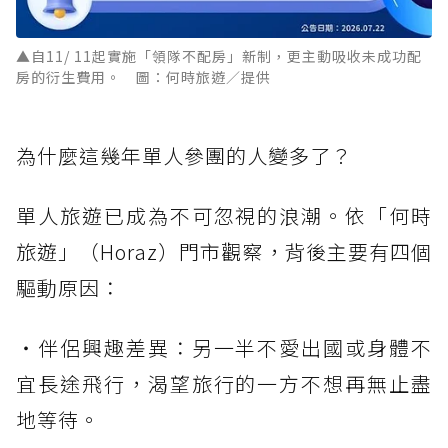
▲自11/ 11起實施「領隊不配房」新制，更主動吸收未成功配
房的衍生費用。 圖：何時旅遊／提供
為什麼這幾年單人參團的人變多了？
單人旅遊已成為不可忽視的浪潮。依「何時
旅遊」（Horaz）門市觀察，背後主要有四個
驅動原因：
・伴侶興趣差異：另一半不愛出國或身體不
宜長途飛行，渴望旅行的一方不想再無止盡
地等待。