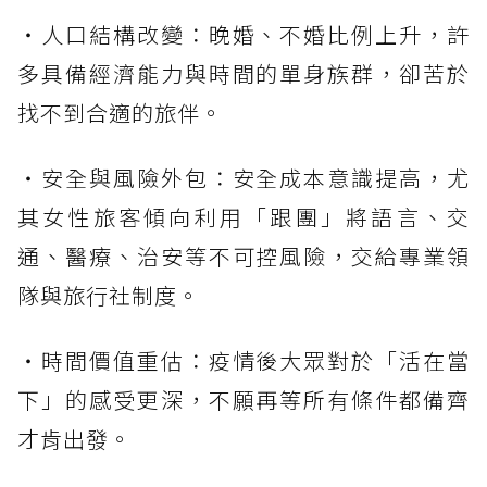
・人口結構改變：晚婚、不婚比例上升，許
多具備經濟能力與時間的單身族群，卻苦於
找不到合適的旅伴。
・安全與風險外包：安全成本意識提高，尤
其女性旅客傾向利用「跟團」將語言、交
通、醫療、治安等不可控風險，交給專業領
隊與旅行社制度。
・時間價值重估：疫情後大眾對於「活在當
下」的感受更深，不願再等所有條件都備齊
才肯出發。