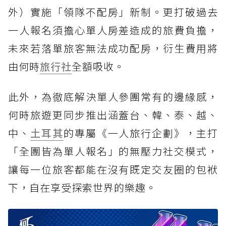
外）實施「領隊不配房」新制。更打破過去
一人報名須擔心單人房差造成的旅費負擔，
未來若落單旅客無法成功配房，衍生費用將
由何時
旅行社
全額吸收。
此外，為徹底解決單人參團常有的邊緣感，
何時旅遊更同步推出涵蓋台、韓、泰、越、
中、
土耳其
的專屬《一人旅行企劃》，主打
「全團皆為單人報名」的無壓力社交模式，
讓每一位旅客都能在沒有既定交友圈的包袱
下，自在享受探索世界的樂趣。