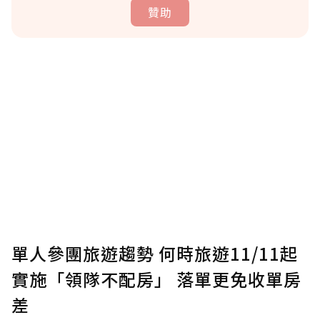
贊助
贊助說明
為了鼓勵作者持續創作更好的內容，會員可以
使用「贊助」功能實質回饋給喜愛的作者。可
將您認為適合的點數贈送給作者，一旦使用贊
助點數即不得撤銷，單筆贊助最低點數為30
點，最高點數沒有上限。
U 利點數 1 點 = NTD 1 元。
單人參團旅遊趨勢 何時旅遊11/11起
實施「領隊不配房」 落單更免收單房
確認送出
差