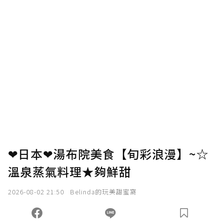
❤日本❤湯布院美食【旬彩浪漫】~☆
溫泉蒸氣料理★夠鮮甜
2026-08-02 21:50
Belinda的玩美甜蜜窩