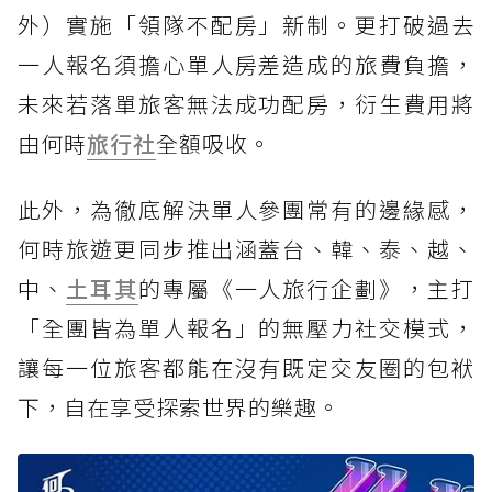
外）實施「領隊不配房」新制。更打破過去
一人報名須擔心單人房差造成的旅費負擔，
未來若落單旅客無法成功配房，衍生費用將
由何時
旅行社
全額吸收。
此外，為徹底解決單人參團常有的邊緣感，
何時旅遊更同步推出涵蓋台、韓、泰、越、
中、
土耳其
的專屬《一人旅行企劃》，主打
「全團皆為單人報名」的無壓力社交模式，
讓每一位旅客都能在沒有既定交友圈的包袱
下，自在享受探索世界的樂趣。