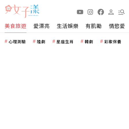
美食旅遊
愛漂亮
生活娛樂
有肌勵
情慾愛
心理測驗
陸劇
星座生肖
韓劇
彩妝保養