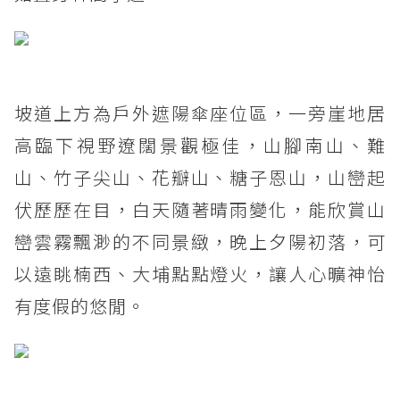
坡道上方為戶外遮陽傘座位區，一旁崖地居
高臨下視野遼闊景觀極佳，山腳南山、難
山、竹子尖山、花瓣山、糖子恩山，山巒起
伏歷歷在目，白天隨著晴雨變化，能欣賞山
巒雲霧飄渺的不同景緻，晚上夕陽初落，可
以遠眺楠西、大埔點點燈火，讓人心曠神怡
有度假的悠閒。