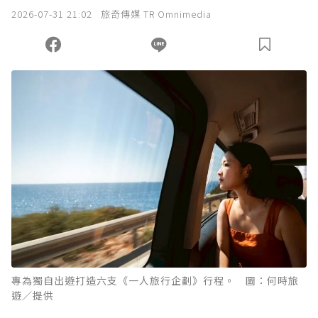
我已詳閱贊助說明，且同意站方的使用條款。
2026-07-31 21:02
旅奇傳媒 TR Omnimedia
您當前剩餘 U 利點數：
0
點；前往
購買點數
專為獨自出遊打造六支《一人旅行企劃》行程。 圖：何時旅
遊／提供