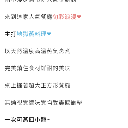
來到這家人氣餐廳
旬彩浪漫❤
主打
地獄蒸料理
❤
以天然溫泉高溫蒸氣烹煮
完美鎖住食材鮮甜的美味
桌上擺著超大正方形蒸籠
無論視覺還味覺均受震撼衝擊
一次可蒸四小籠~