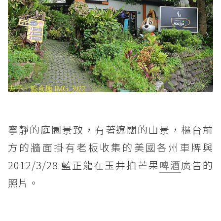
寧靜的庭園景致，有著遼闊的山景，櫃台前
方的牆面掛有老板收集的美國各州車牌與
2012/3/28 藍正龍在玉井拍芒果
啤酒
廣告的
照片。