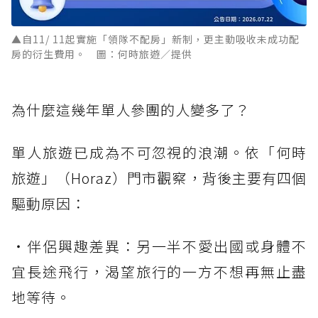
▲自11/ 11起實施「領隊不配房」新制，更主動吸收未成功配
房的衍生費用。 圖：何時旅遊／提供
為什麼這幾年單人參團的人變多了？
單人旅遊已成為不可忽視的浪潮。依「何時
旅遊」（Horaz）門市觀察，背後主要有四個
驅動原因：
・伴侶興趣差異：另一半不愛出國或身體不
宜長途飛行，渴望旅行的一方不想再無止盡
地等待。