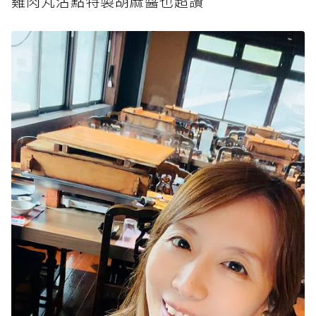
雞肉丸沾點特製胡麻醬也超讚