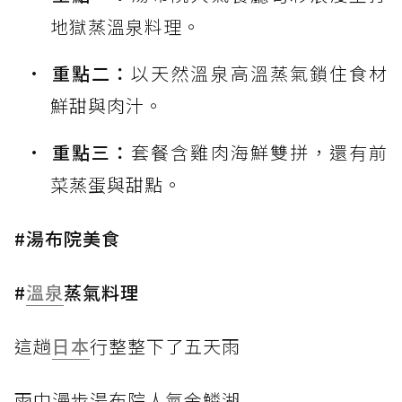
地獄蒸溫泉料理。
重點二：
以天然溫泉高溫蒸氣鎖住食材
鮮甜與肉汁。
重點三：
套餐含雞肉海鮮雙拼，還有前
菜蒸蛋與甜點。
#湯布院美食
#
溫泉
蒸氣料理
這趟
日本
行整整下了五天雨
雨中漫步湯布院人氣金鱗湖