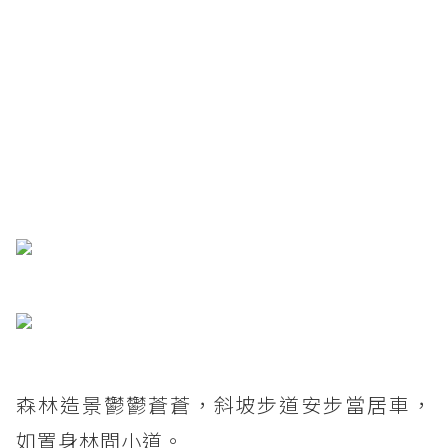
森林造景鬱鬱蒼蒼，斜坡步道安步當居車，
如置身林間小道。