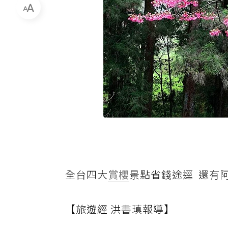
全台四大
賞櫻
景點省錢途逕 還有
【旅遊經 洪書瑱報導】