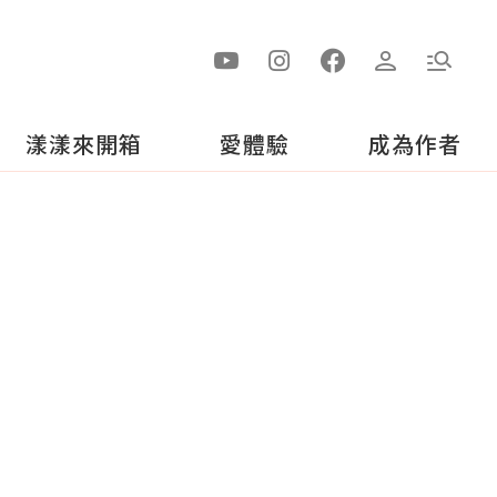
漾漾來開箱
愛體驗
成為作者