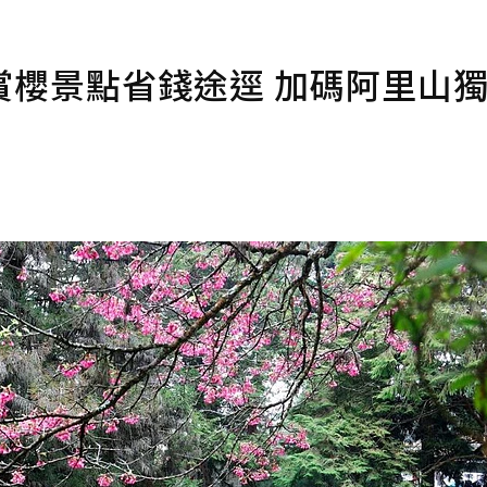
賞櫻景點省錢途逕 加碼阿里山