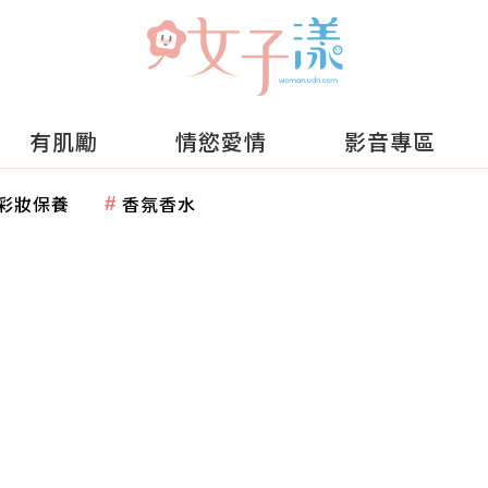
有肌勵
情慾愛情
影音專區
彩妝保養
香氛香水