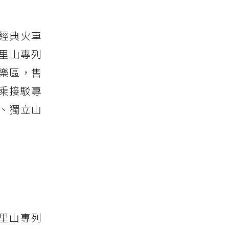
！經典火車
里山專列
樂區，售
搭乘接駁專
、獨立山
里山專列