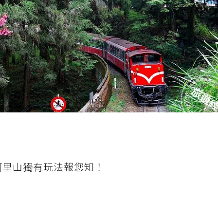
阿里山獨有玩法報您知！