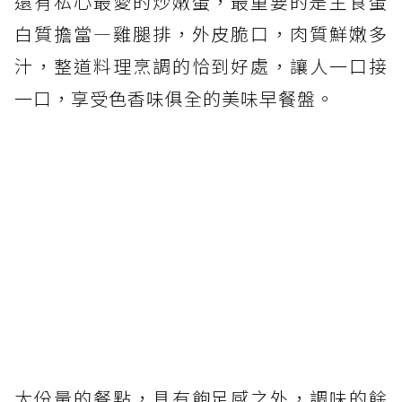
還有私心最愛的炒嫩蛋，最重要的是主食蛋
白質擔當—雞腿排，外皮脆口，肉質鮮嫩多
汁，整道料理烹調的恰到好處，讓人一口接
一口，享受色香味俱全的美味早餐盤。
大份量的餐點，具有飽足感之外，調味的餘