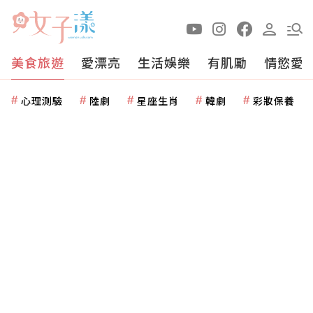
美食旅遊
愛漂亮
生活娛樂
有肌勵
情慾愛
心理測驗
陸劇
星座生肖
韓劇
彩妝保養