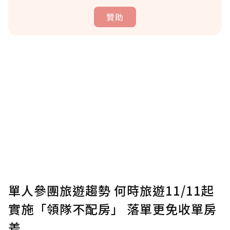
贊助
贊助說明
為了鼓勵作者持續創作更好的內容，會員可以
使用「贊助」功能實質回饋給喜愛的作者。可
將您認為適合的點數贈送給作者，一旦使用贊
助點數即不得撤銷，單筆贊助最低點數為30
點，最高點數沒有上限。
U 利點數 1 點 = NTD 1 元。
單人參團旅遊趨勢 何時旅遊11/11起
實施「領隊不配房」 落單更免收單房
確認送出
差