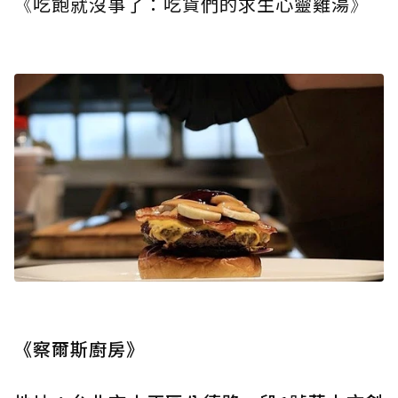
《
吃飽就沒事了：吃貨們的求生心靈雞湯
》
《察爾斯廚房》