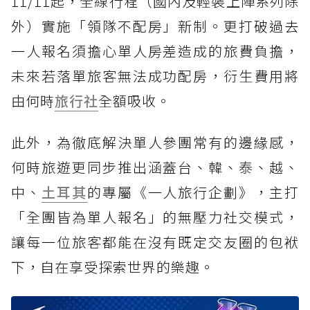
11/11起，全線行程（國內及輕裝上陣系列除
外）實施「領隊不配房」新制。更打破過去
一人報名須擔心單人房差造成的旅費負擔，
未來若落單旅客無法成功配房，衍生費用將
由何時
旅行社
全額吸收。
此外，為徹底解決單人參團常有的邊緣感，
何時旅遊更同步推出涵蓋台、韓、泰、越、
中、
土耳其
的專屬《一人旅行企劃》，主打
「全團皆為單人報名」的無壓力社交模式，
讓每一位旅客都能在沒有既定交友圈的包袱
下，自在享受探索世界的樂趣。