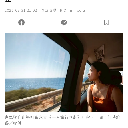
我已詳閱贊助說明，且同意站方的使用條款。
2026-07-31 21:02
旅奇傳媒 TR Omnimedia
您當前剩餘 U 利點數：
0
點；前往
購買點數
專為獨自出遊打造六支《一人旅行企劃》行程。 圖：何時旅
遊／提供