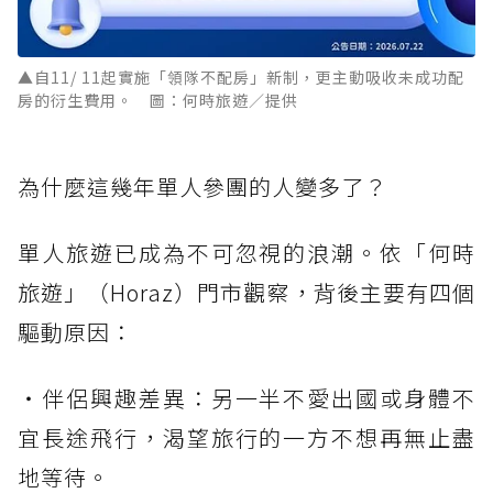
▲自11/ 11起實施「領隊不配房」新制，更主動吸收未成功配
房的衍生費用。 圖：何時旅遊／提供
為什麼這幾年單人參團的人變多了？
單人旅遊已成為不可忽視的浪潮。依「何時
旅遊」（Horaz）門市觀察，背後主要有四個
驅動原因：
・伴侶興趣差異：另一半不愛出國或身體不
宜長途飛行，渴望旅行的一方不想再無止盡
地等待。