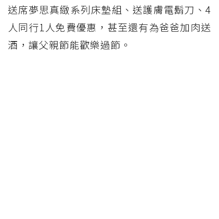
送席夢思真緻系列床墊組、送護膚電鬍刀、4
人同行1人免費優惠，甚至還有為爸爸加肉送
酒，讓父親節能歡樂過節。