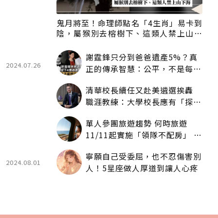
鬼月將至！命理師點名「4生肖」易卡到
陰，屬猴別去榕樹下、這類人禁上山下
海
謝霆鋒只分到爸爸遺產5%？真
2024.07.26
正的傳承智慧：公平，不是每個
人拿一樣多
清華校長續任又赴美遴選挨轟
職涯教練：大學校長應有「探
索」職涯權利嗎？
單人參團旅遊趨勢 何時旅遊
11/11起實施「領隊不配房」 落
單更免收單房差
寧願自己受委屈，也不忍傷害別
2024.08.01
人！5星座做人厚道到讓人心疼