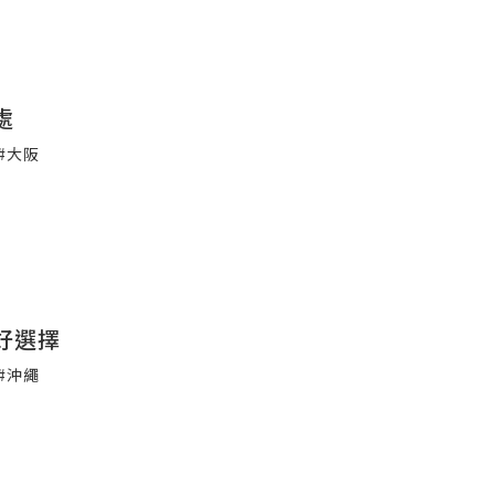
處
#大阪
好選擇
#沖繩