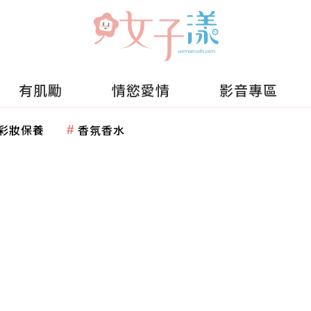
有肌勵
情慾愛情
影音專區
彩妝保養
香氛香水