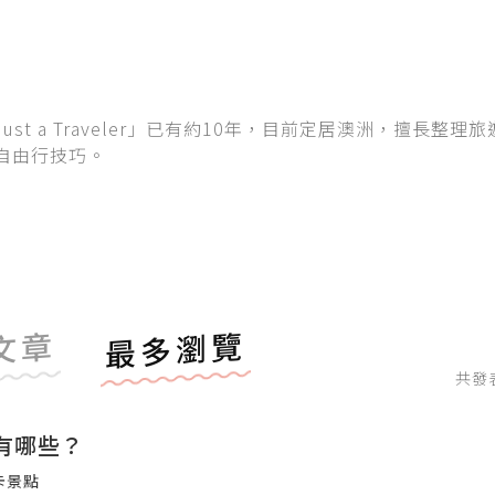
st a Traveler」已有約10年，目前定居澳洲，擅長整理
自由行技巧。
文章
最多瀏覽
共發
有哪些？
卡景點