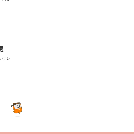
處
#京都