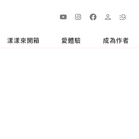
漾漾來開箱
愛體驗
成為作者