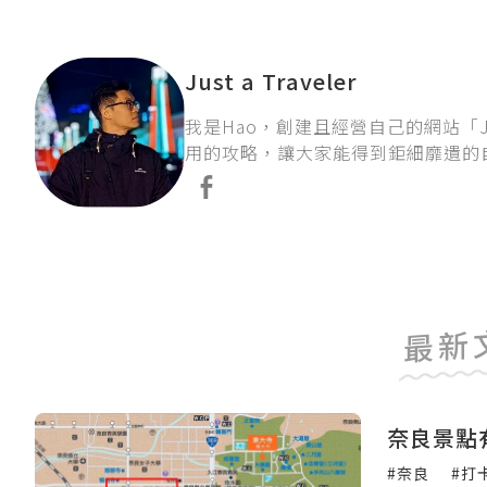
Just a Traveler
我是Hao，創建且經營自己的網站「Ju
用的攻略，讓大家能得到鉅細靡遺的
最新
奈良景點
#奈良
#打