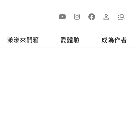
漾漾來開箱
愛體驗
成為作者