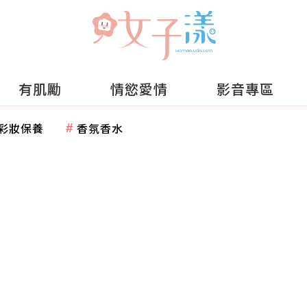
有肌勵
情慾愛情
影音專區
彩妝保養
香氛香水