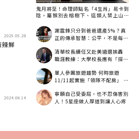
鬼月將至！命理師點名「4生肖」易卡到
陰，屬猴別去榕樹下、這類人禁上山下
海
謝霆鋒只分到爸爸遺產5%？真
2025.05.28
正的傳承智慧：公平，不是每個
麻辣鮮
人拿一樣多
清華校長續任又赴美遴選挨轟
職涯教練：大學校長應有「探
索」職涯權利嗎？
單人參團旅遊趨勢 何時旅遊
11/11起實施「領隊不配房」 落
單更免收單房差
寧願自己受委屈，也不忍傷害別
2024.06.14
人！5星座做人厚道到讓人心疼