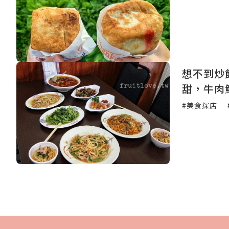
想不到炒
甜，牛肉
#美食探店