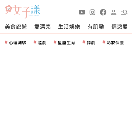
美食旅遊
愛漂亮
生活娛樂
有肌勵
情慾愛
心理測驗
陸劇
星座生肖
韓劇
彩妝保養