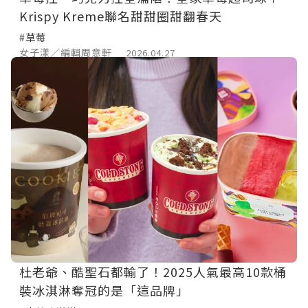
Krispy Kreme聯名甜甜圈甜翻春天
#草莓
女子漾／編輯周意軒
2026.04.27
杜老爺、酷聖石都輸了！2025人氣最高10款桶
裝冰淇淋奪冠的是「這品牌」