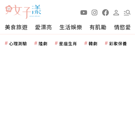
美食旅遊
愛漂亮
生活娛樂
有肌勵
情慾愛
心理測驗
陸劇
星座生肖
韓劇
彩妝保養