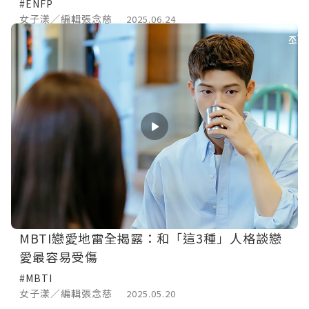
#ENFP
女子漾／編輯張念慈
2025.06.24
MBTI戀愛地雷全揭露：和「這3種」人格談戀
愛最容易受傷
#MBTI
女子漾／編輯張念慈
2025.05.20