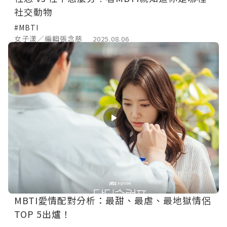
社交動物
#MBTI
女子漾／編輯張念慈
2025.08.06
MBTI愛情配對分析：最甜、最虐、最地獄情侶
TOP 5出爐！