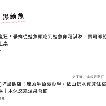
黑鮪魚
瘋狂！爭鮮從鮭魚頭吃到鮭魚卵霜淇淋，壽司郎
上桌
鮮
女子漾／編輯周意軒
宿]埔里飯店！座落鯉魚潭湖畔，依山傍水質感住
湯｜木沐悠嵐溫泉會館
鮪魚