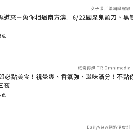
女子漾／編輯譚麗敏
娓道來－魚你相遇南方澳」6/22國產鬼頭刀、黑
鮪魚
旅奇傳媒 TR Omnimedia
司郎必點美食！視覺爽、香氣強、滋味滿分！不點
三夜
鮪魚
DailyView網路溫度計