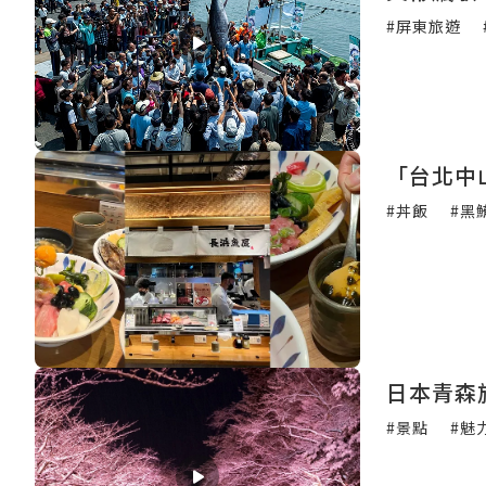
#屏東旅遊
「台北中
#丼飯
#黑
日本青森
#景點
#魅