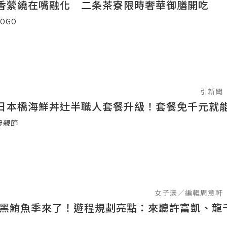
香縈繞在嘴融化 二条茶寮限時奢華御膳開吃
SOGO
引新聞
日本橋海鮮丼辻半職人套餐升級！套餐免千元就
母親節
女子漾／編輯周意軒
屏東黑鮪魚季來了！遊程規劃亮點：來聽許富凱、龍