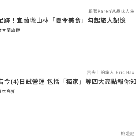
跟著KarenW.品味人生
足跡！宜蘭瓏山林「夏令美食」勾起旅人記憶
#宜蘭旅遊
舌尖上的旅人 Eric Hsu
米匠華山店今(4)日試營運 包括「獨家」等四大亮點報你
日本高知
旅遊經