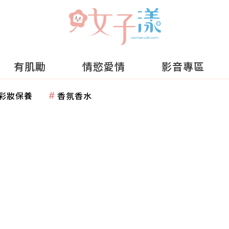
有肌勵
情慾愛情
影音專區
彩妝保養
香氛香水