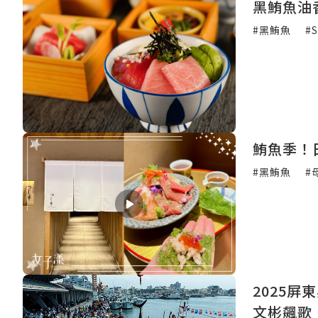
黑鮪魚油
#黑鮪魚
#
鮪魚季！
#黑鮪魚
#
2025
文彬飆歌