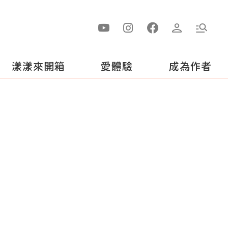
漾漾來開箱
愛體驗
成為作者