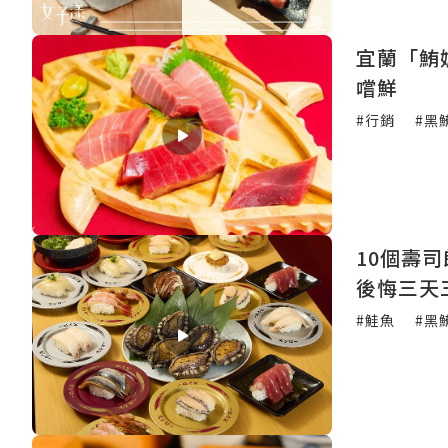
宜蘭「鮪
嚐鮮
#行銷
#黑
10個壽
後悔三天
#鮭魚
#黑