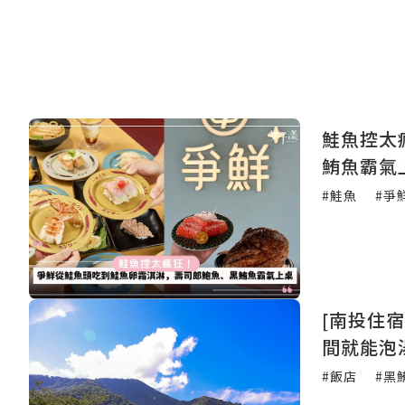
鮭魚控太
鮪魚霸氣
#鮭魚
#爭
[南投住
間就能泡
#飯店
#黑