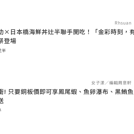
Rhsuan
助×日本橋海鮮丼辻半聯手開吃！「金彩時刻，
祭登場
辻半
女子漾／編輯周意軒
衝! 只要銅板價即可享鳳尾蝦、魚卵瀑布、黑鮪
送
半