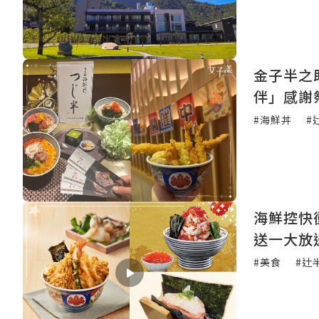
金子半之
伴」感謝
#海鮮丼
#
海鮮控快
送一大放
#美食
#辻