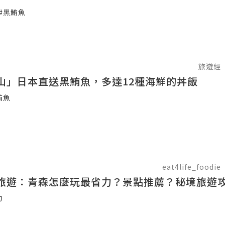
#黑鮪魚
旅遊經
山」日本直送黑鮪魚，多達12種海鮮的丼飯
鮪魚
eat4life_foodie
旅遊：青森怎麼玩最省力？景點推薦？秘境旅遊
力