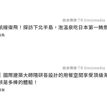
旅奇傳媒 TR Omnimedia
航線復飛！探訪下北半島，泡溫泉吃日本第一鮪
鮪魚
旅奇傳媒 TR Omnimedia
｜國際建築大師隈研吾設計的用餐空間享受頂級
該是多棒的體驗！
屏東