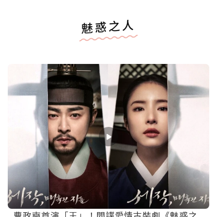
魅惑之人
曹政奭首演「王」！間諜愛情古裝劇《魅惑之