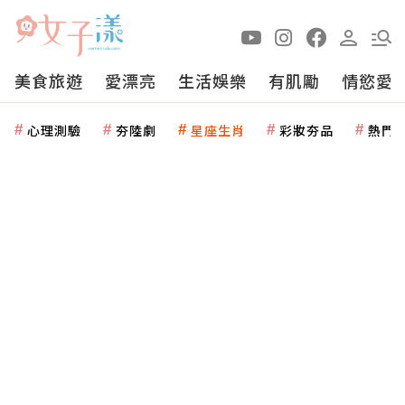
美食旅遊
愛漂亮
生活娛樂
有肌勵
情慾愛
心理測驗
夯陸劇
星座生肖
彩妝夯品
熱門