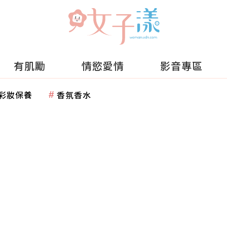
有肌勵
情慾愛情
影音專區
彩妝保養
香氛香水