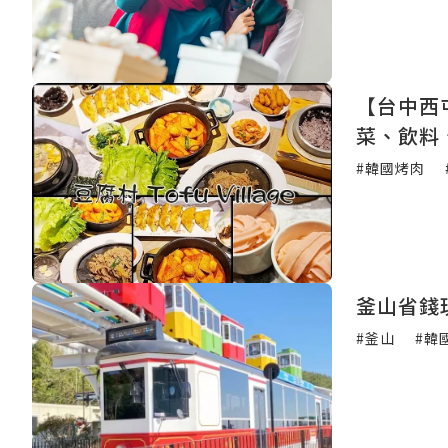
【台中西屯
菜、飲料
#韓國烤肉
釜山省錢
#釜山
#韓