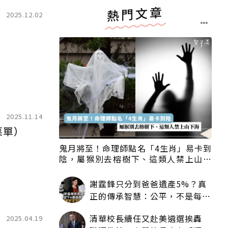
熱門文章
2025.12.02
2025.11.14
菜單）
鬼月將至！命理師點名「4生肖」易卡到
陰，屬猴別去榕樹下、這類人禁上山下
海
謝霆鋒只分到爸爸遺產5%？真
正的傳承智慧：公平，不是每個
人拿一樣多
清華校長續任又赴美遴選挨轟
2025.04.19