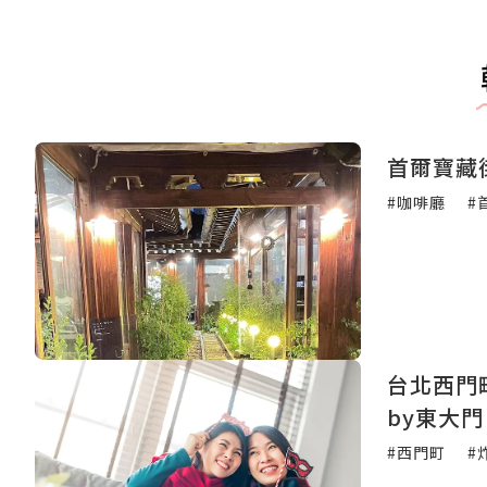
首爾寶藏
#咖啡廳
#
台北西門
by東大
#西門町
#