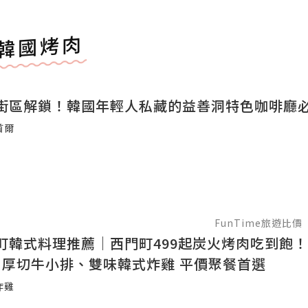
韓國烤肉
街區解鎖！韓國年輕人私藏的益善洞特色咖啡廳
首爾
FunTime旅遊比價
町韓式料理推薦｜西門町499起炭火烤肉吃到飽
門 厚切牛小排、雙味韓式炸雞 平價聚餐首選
炸雞