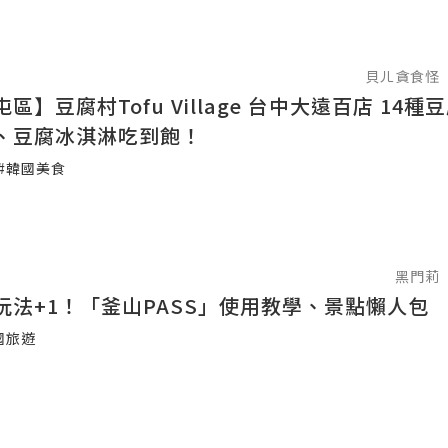
貝ㄦ貪食怪
區】豆腐村Tofu Village 台中大遠百店 14種
、豆腐冰淇淋吃到飽！
#韓國美食
黑門莉
玩法+1！「釜山PASS」使用教學、景點懶人包
國旅遊