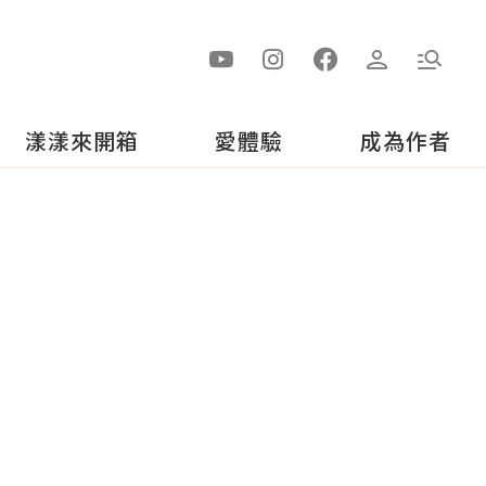
漾漾來開箱
愛體驗
成為作者