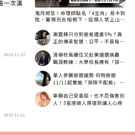
格一次滿
鬼月將至！命理師點名「4生肖」易卡到
陰，屬猴別去榕樹下、這類人禁上山下
海
謝霆鋒只分到爸爸遺產5%？真
正的傳承智慧：公平，不是每個
人拿一樣多
清華校長續任又赴美遴選挨轟
2023.11.27
職涯教練：大學校長應有「探
索」職涯權利嗎？
單人參團旅遊趨勢 何時旅遊
11/11起實施「領隊不配房」 落
單更免收單房差
寧願自己受委屈，也不忍傷害別
人！5星座做人厚道到讓人心疼
2023.11.11