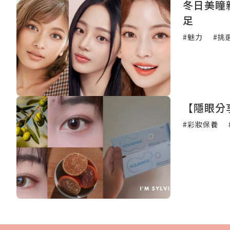
冬日美瞳
足
#魅力
#挑
【隱眼分享
#彩妝保養