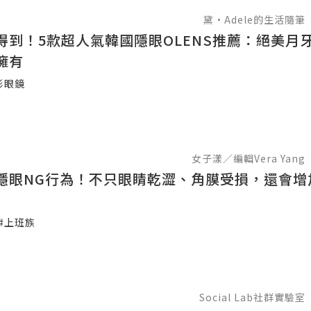
黛•Adele的生活隨筆
得到！5款超人氣韓國隱眼OLENS推薦：絕美月
擁有
形眼鏡
女子漾／編輯Vera Yang
隱眼NG行為！不只眼睛乾澀、角膜受損，還會增
#上班族
Social Lab社群實驗室