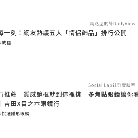
網路溫度計DailyView
每一刻！網友熱議五大「情侶飾品」排行公開
#戒指
Social Lab社群實驗室
行推薦｜質感鏡框就到這裡挑｜多焦點眼鏡讓你
｜吉田X目之本眼鏡行
#挑選隱形眼鏡