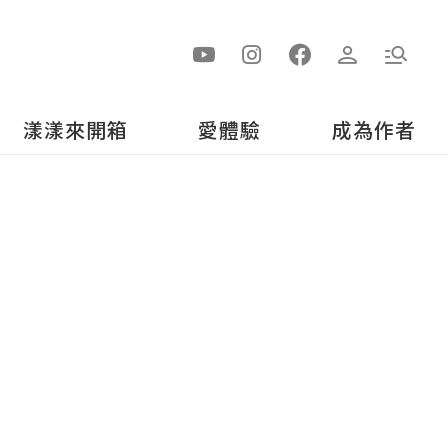
漾漾來開箱
愛體驗
成為作者