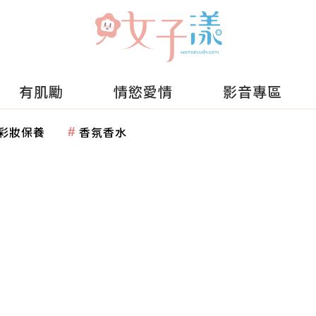
有肌勵
情慾愛情
影音專區
彩妝保養
香氛香水