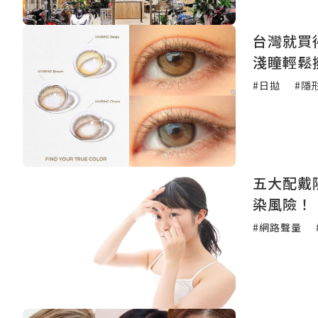
台灣就買
淺瞳輕鬆
#日拋
#隱
五大配戴
染風險！
#網路聲量