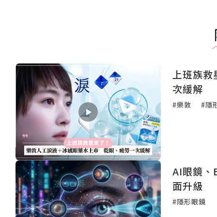
上班族救
次緩解
#樂敦
#隱
AI眼鏡、
面升級
#隱形眼鏡