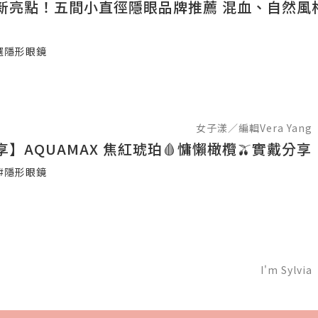
新亮點！五間小直徑隱眼品牌推薦 混血、自然風
選隱形眼鏡
女子漾／編輯Vera Yang
】AQUAMAX 焦紅琥珀🩸慵懶橄欖🫒實戴分享
#隱形眼鏡
I'm Sylvia