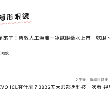
隱形眼鏡
星來了！樂敦人工淚液＋冰感眼藥水上市 乾眼
形眼鏡
女子漾／編輯許智捷
EVO ICL夯什麼？2026五大眼部黑科技一次看 