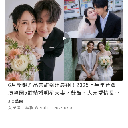
6月新娘劉品言甜嫁連晨翔！2025上半年台灣
演藝圈5對結婚明星夫妻，鼓鼓、大元愛情長跑
12年修成正果！
#演藝圈
女子漾／編輯 Wendi
2025.07.01