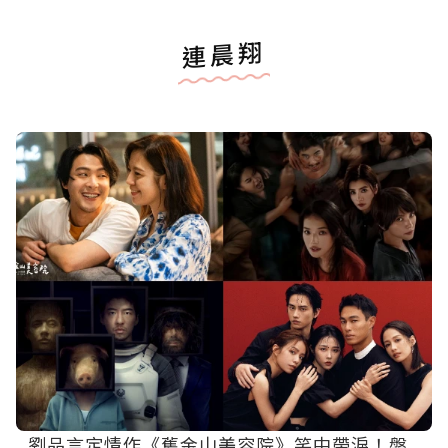
連晨翔
劉品言定情作《舊金山美容院》笑中帶淚！盤