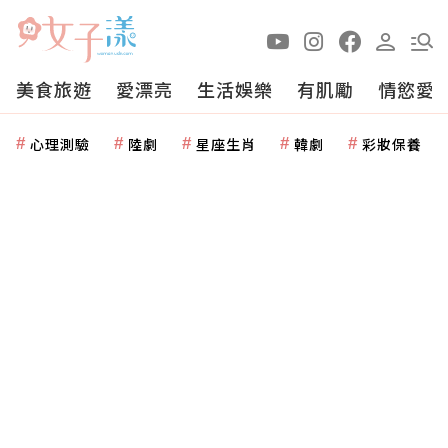
美食旅遊
愛漂亮
生活娛樂
有肌勵
情慾愛
心理測驗
陸劇
星座生肖
韓劇
彩妝保養