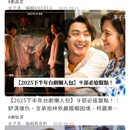
#劉品言
女子漾／編輯ANDREA
2025.09.11
【2025下半年台劇懶人包】９部必追盤點！：
舒淇復仇、言承旭林依晨婚姻困境、柯震東靈
異神作，全都必追！
#謝怡芬
女子漾／編輯周意軒
2025.09.02