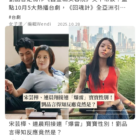
點10月5大熱播台劇，《回魂計》全亞洲引發
熱潮！
#台劇
女子漾／編輯Wendi
2025.10.28
宋芸樺、連晨翔接連「爆雷」寶寶性別！劉品
言得知反應竟然是？