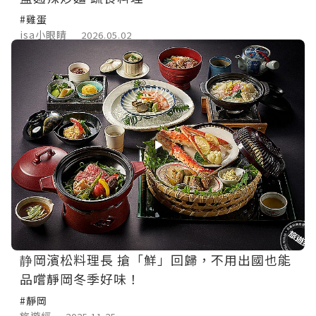
#雞蛋
isa小眼睛
2026.05.02
静岡濱松料理長 搶「鮮」回歸，不用出國也能
品嚐靜岡冬季好味！
#靜岡
旅遊經