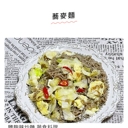
蕎麥麵
鹽麴辣炒麵 蔬食料理