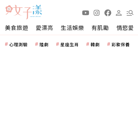
美食旅遊
愛漂亮
生活娛樂
有肌勵
情慾愛
心理測驗
陸劇
星座生肖
韓劇
彩妝保養