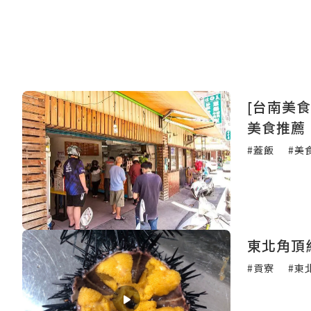
[台南美食]歸仁超人氣
美食推薦
#蓋飯
#美
東北角頂
#貢寮
#東