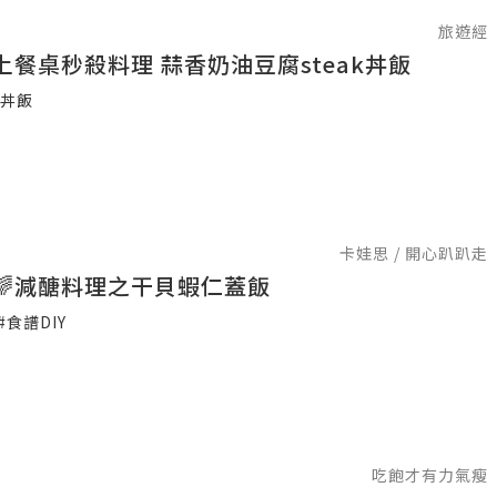
旅遊經
上餐桌秒殺料理 蒜香奶油豆腐steak丼飯
#丼飯
卡娃思 / 開心趴趴走
🌈減醣料理之干貝蝦仁蓋飯
#食譜DIY
吃飽才有力氣瘦