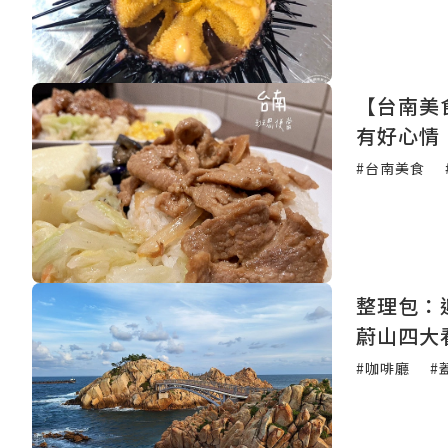
【台南美
有好心情
#台南美食
整理包：
蔚山四大
#咖啡廳
#