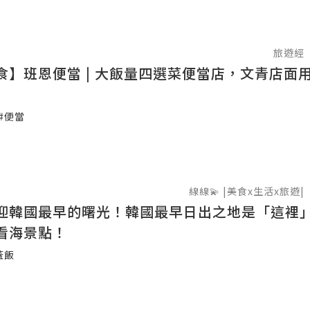
旅遊經
食】班恩便當 | 大飯量四選菜便當店，文青店面
#便當
線線💫 |美食x生活x旅遊|
迎韓國最早的曙光！韓國最早日出之地是「這裡
看海景點！
蓋飯