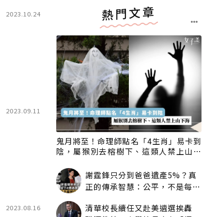
熱門文章
2023.10.24
2023.09.11
鬼月將至！命理師點名「4生肖」易卡到
陰，屬猴別去榕樹下、這類人禁上山下
海
謝霆鋒只分到爸爸遺產5%？真
正的傳承智慧：公平，不是每個
人拿一樣多
清華校長續任又赴美遴選挨轟
2023.08.16