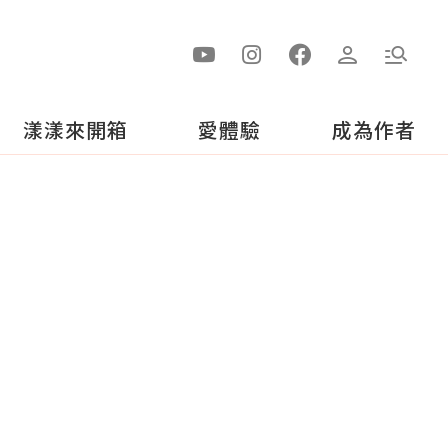
漾漾來開箱
愛體驗
成為作者