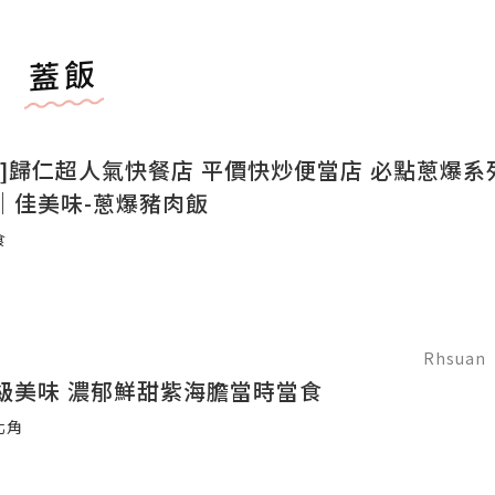
蓋飯
快餐店 平價快炒便當店 必點蔥爆系列 ～歸仁
｜佳美味-蔥爆豬肉飯
食
Rhsuan
級美味 濃郁鮮甜紫海膽當時當食
北角