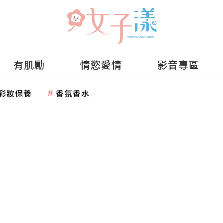
有肌勵
情慾愛情
影音專區
彩妝保養
香氛香水