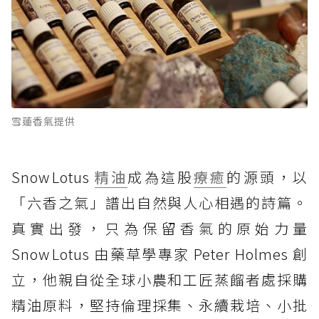
雪蓮香氣提供
Snow Lotus
精油
成為這股
療癒
的源頭，以
「六香之氣」譜出自然與人心相遇的詩篇。
真實出發，只為保留香氣的原始力量
Snow Lotus 由藥草學專家 Peter Holmes 創
立，他親自從全球小農和工匠蒸餾者處採購
精油原料，堅持倫理採集、永續栽培、小批