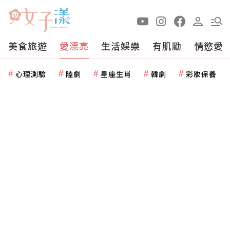
美食旅遊
愛漂亮
生活娛樂
有肌勵
情慾愛
心理測驗
陸劇
星座生肖
韓劇
彩妝保養