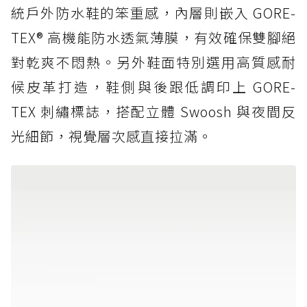
統戶外防水鞋的笨重感，內層則嵌入 GORE-
TEX® 高機能防水透氣薄膜，有效確保雙腳絕
對乾爽不悶熱。另外鞋面特別選用高質感耐
候皮革打造，鞋側與後跟低調印上 GORE-
TEX 刺繡標誌，搭配立體 Swoosh 與夜間反
光細節，視覺層次感直接拉滿。