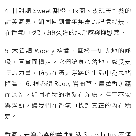
4. 甘甜調 Sweet 甜橙、依蘭、玫瑰天竺葵的
甜美氣息，如同回到童年無憂的記憶場景，
在香氣中找到那份久違的純淨感與撫慰感。
5. 木質調 Woody 檀香、雪松一如大地的呼
吸，厚實而穩定。它們讓身心落地，感受支
持的力量，仿佛在滿是浮躁的生活中為思緒
降溫。 6. 根系調 Rooty 岩蘭草、廣藿香沉蘊
而深沈，如同植物的根紮在深處，撫平不安
與浮動，讓我們在香氣中找到真正的內在穩
定。
香氣，是與心靈的柔性對話 Snow Lotus 不僅