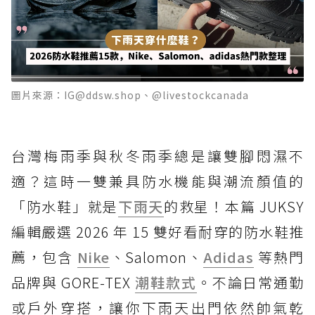
圖片來源：IG@ddsw.shop、@livestockcanada
台灣梅雨季與秋冬雨季總是讓雙腳悶濕不
適？這時一雙兼具防水機能與潮流顏值的
「防水鞋」就是
下雨天
的救星！本篇 JUKSY
編輯嚴選 2026 年 15 雙好看耐穿的防水鞋推
薦，包含
Nike
、Salomon、
Adidas
等熱門
品牌與 GORE-TEX
潮鞋款式
。不論日常通勤
或戶外穿搭，讓你下雨天出門依然帥氣乾