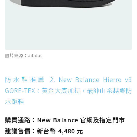
防水鞋推薦 11. On Cloudhorizon 2 WP：腳
感軟彈、搭載 Missiongrip™ 的防水輕越野鞋
防水鞋推薦 12. Vans Crosspath XC GORE-
TEX：搭載 Vibram 大底與 GORE-TEX，顛覆
滑板印象的防水鞋
防水鞋推薦 13. Dr. Martens 1460 Rain
圖片來源：adidas
Boot：馬汀首款雨靴登場，經典八孔加上全防
水 PVC
防水鞋推薦 14. SKECHERS BADGER
防水鞋推薦 2. New Balance Hierro v9
WATERPROOF：一踩即穿懶人神器！搭載固特
GORE-TEX：黃金大底加持，最帥山系越野防
異大底與全防水厚底健走鞋
水跑鞋
防水鞋推薦 15. Brooks Cascadia 19 GTX：注
入氮氣中底與 GORE-TEX 的全地形碳中和神鞋
購買通路：New Balance 官網及指定門市
建議售價：新台幣 4,480 元