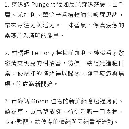
1. 穿透調 Pungent 猶如晨光穿透薄霧，白千
層、尤加利、薑等辛香植物油氣喚醒思緒，
帶來專注力與活力。一抹香氣，像為疲憊的
靈魂注入清明的能量。
2. 柑橘調 Lemony 檸檬尤加利、檸檬香茅散
發清爽明亮的柑橘香，彷彿一縷陽光進駐日
常，使壓抑的情緒得以歸零，撫平疲憊與焦
慮，迎向嶄新開始。
3. 青綠調 Green 植物的新鮮綠意透過薄荷、
薰衣草、鼠尾草散發，彷彿呼吸一口森林，
身心甦醒，讓停滯的情緒與思緒重新流動。