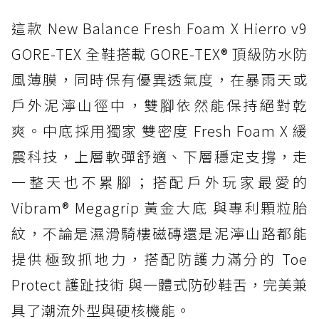
這款 New Balance Fresh Foam X Hierro v9
GORE-TEX 全鞋搭載 GORE-TEX® 頂級防水防
風薄膜，同時保有優異透氣度，在暴雨天或
戶外泥濘山徑中，雙腳依然能保持絕對乾
爽。中底採用獨家 雙密度 Fresh Foam X 緩
震科技，上層軟彈舒適、下層穩定支撐，走
一整天也不累腳；搭配戶外玩家最愛的
Vibram® Megagrip 黃金大底 與專利顆粒胎
紋，不論是濕滑騎樓磁磚還是泥濘山路都能
提供極致抓地力，搭配防護力滿分的 Toe
Protect 護趾技術 與一體式防砂鞋舌，完美兼
具了潮流外型與硬核機能。