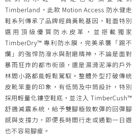
Timberland，此款 Motion Access 防水健走
鞋系列傳承了品牌經典黃靴基因，鞋面特別
選用頂級優質防水皮革，並搭載獨家
TimberDry™ 專利防水膜，完美承襲「踢不
爛」的強悍防潑水與耐磨精神，不論是面對
暴雨狂炸的都市街頭，還是濕滑泥濘的戶外
林間小路都能輕鬆駕馭。整體外型打破傳統
皮靴笨重的印象，有低筒及中筒設計，特別
採用輕量化鏤空鞋底，並注入 TimberCush™
舒適減震系統，給予雙腳極致軟彈的回彈腳
感與支撐力，即便長時間行走或通勤一日遊
也不容易腳痠。