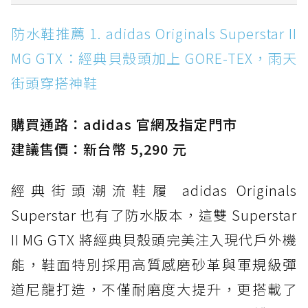
防水鞋推薦 1. adidas Originals Superstar II
防水鞋推薦 1. adidas Originals Superstar II
MG GTX：經典貝殼頭加上 GORE-TEX，雨天街
MG GTX：經典貝殼頭加上 GORE-TEX，雨天
頭穿搭神鞋
街頭穿搭神鞋
防水鞋推薦 2. New Balance Hierro v9 GORE-
TEX：黃金大底加持，最帥山系越野防水跑鞋
購買通路：adidas 官網及指定門市
防水鞋推薦 3. Nike Dunk Low GORE-TEX：
經典 Dunk 輪廓加上防水科技，雨天穿搭帥度不
建議售價：新台幣 5,290 元
打折
經典街頭潮流鞋履 adidas Originals
防水鞋推薦 4. ASICS TRABUCO 14 GTX：搭
載 GORE-TEX 隱形貼合科技，全方位防水神鞋
Superstar 也有了防水版本，這雙 Superstar
防水鞋推薦 5. Salomon XT-6 GORE-TEX：潮
II MG GTX 將經典貝殼頭完美注入現代戶外機
人必備山系鞋王！防滑、防水與街頭顏值一次攻
能，鞋面特別採用高質感磨砂革與軍規級彈
頂
道尼龍打造，不僅耐磨度大提升，更搭載了
防水鞋推薦 6. HOKA Stinson Evo GTX：越野