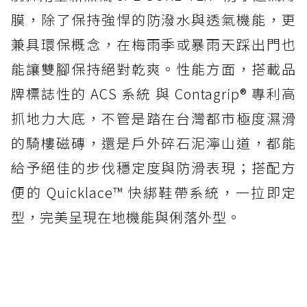
膜，除了保持強悍的防潑水與透氣機能，更
兼具環保概念，在梅雨季或暴雨天踩出門也
能讓雙腳保持絕對乾爽。性能方面，搭載品
牌標誌性的 ACS 系統 與 Contagrip® 專利高
抓地力大底，不管是踏在台灣都市極度濕滑
的騎樓磁磚，還是戶外碎石泥濘山道，都能
給予絕佳的步伐穩定度與防滑表現；搭配方
便的 Quicklace™ 快綁鞋帶系統，一拉即定
型，完美呈現在地機能與俐落外型。