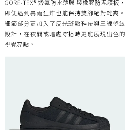
復刻厚底，GORE-TEX 防水與增高神器一次滿
GORE-TEX® 透氣防水薄膜 與橡膠防泥護板，
足
即便遇到暴雨狂炸也能保持雙腳絕對乾爽。
防水鞋推薦 7. Timberland Motion Access：
細節部分更加入了反光斑點鞋帶與三線條紋
黃靴同級頂級防水，輕量化工裝健走鞋雨天必備
設計，在夜間或暗處穿搭時更能展現出色的
防水鞋推薦 7. Timberland Motion Access：
視覺亮點。
黃靴同級頂級防水，輕量化工裝健走鞋雨天必備
防水鞋推薦 8. Mizuno WAVE MUJIN LS
GTX：搭載 Vibram 黃金大底與 GORE-TEX 的
日系街頭潮鞋
防水鞋推薦 9. PALLADIUM OFF_BOUND
DISC WP+：首度導入旋鈕快穿，橘標防水加持
的城市波浪神鞋
防水鞋推薦 10. PUMA Voyage NITRO™ 4
GORE-TEX：氮氣中底注入，回彈與防滑兼具的
全天候越野跑鞋